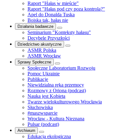
Raport "Hałas w mieście"
Raport "Hałas pod czy poza kontrolą?"
Apel do Donalda Tuska
Boiska tak, hałas nie
Działania badawcze
Seminarium "Konteksty hałasu"
Decybele Przyszłości
Dziedzictwo akustyczne
ASMR Polska
ASMR Wrocław
Sprawy Społeczne
Społeczne Laboratorium Rozwoju
Pomoc Ukrainie
Publikacje
Niewidzialna ręka przemocy
Rozmowy z Oriona (podcast)
Nauka jest Kobietą
Twarze wielokulturowego Wrocławia
Słuchowiska
#maszwsparcie
Wrocław - Kultura Nieznana
Pulsar (podcast)
Archiwum
Edukacja ekologiczna