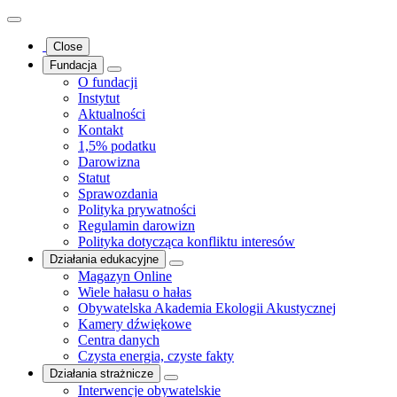
Close
Fundacja
O fundacji
Instytut
Aktualności
Kontakt
1,5% podatku
Darowizna
Statut
Sprawozdania
Polityka prywatności
Regulamin darowizn
Polityka dotycząca konfliktu interesów
Działania edukacyjne
Magazyn Online
Wiele hałasu o hałas
Obywatelska Akademia Ekologii Akustycznej
Kamery dźwiękowe
Centra danych
Czysta energia, czyste fakty
Działania strażnicze
Interwencje obywatelskie