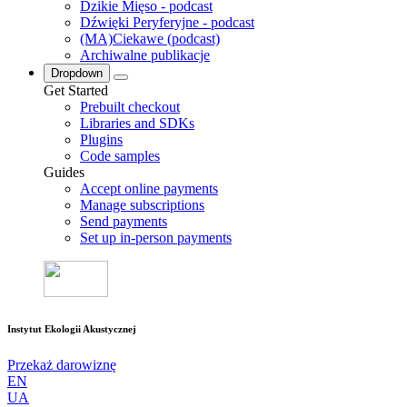
Dzikie Mięso - podcast
Dźwięki Peryferyjne - podcast
(MA)Ciekawe (podcast)
Archiwalne publikacje
Dropdown
Get Started
Prebuilt checkout
Libraries and SDKs
Plugins
Code samples
Guides
Accept online payments
Manage subscriptions
Send payments
Set up in-person payments
Instytut Ekologii Akustycznej
Przekaż darowiznę
EN
UA