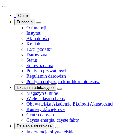
Close
Fundacja
O fundacji
Instytut
Aktualności
Kontakt
1,5% podatku
Darowizna
Statut
Sprawozdania
Polityka prywatności
Regulamin darowizn
Polityka dotycząca konfliktu interesów
Działania edukacyjne
Magazyn Online
Wiele hałasu o hałas
Obywatelska Akademia Ekologii Akustycznej
Kamery dźwiękowe
Centra danych
Czysta energia, czyste fakty
Działania strażnicze
Interwencje obywatelskie