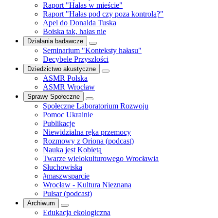
Raport "Hałas w mieście"
Raport "Hałas pod czy poza kontrolą?"
Apel do Donalda Tuska
Boiska tak, hałas nie
Działania badawcze
Seminarium "Konteksty hałasu"
Decybele Przyszłości
Dziedzictwo akustyczne
ASMR Polska
ASMR Wrocław
Sprawy Społeczne
Społeczne Laboratorium Rozwoju
Pomoc Ukrainie
Publikacje
Niewidzialna ręka przemocy
Rozmowy z Oriona (podcast)
Nauka jest Kobietą
Twarze wielokulturowego Wrocławia
Słuchowiska
#maszwsparcie
Wrocław - Kultura Nieznana
Pulsar (podcast)
Archiwum
Edukacja ekologiczna