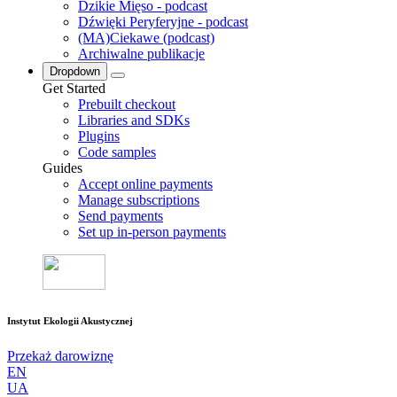
Dzikie Mięso - podcast
Dźwięki Peryferyjne - podcast
(MA)Ciekawe (podcast)
Archiwalne publikacje
Dropdown
Get Started
Prebuilt checkout
Libraries and SDKs
Plugins
Code samples
Guides
Accept online payments
Manage subscriptions
Send payments
Set up in-person payments
Instytut Ekologii Akustycznej
Przekaż darowiznę
EN
UA