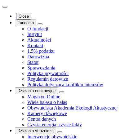
Close
Fundacja
O fundacji
Instytut
Aktualności
Kontakt
1,5% podatku
Darowizna
Statut
Sprawozdania
Polityka prywatności
Regulamin darowizn
Polityka dotycząca konfliktu interesów
Działania edukacyjne
Magazyn Online
Wiele hałasu o hałas
Obywatelska Akademia Ekologii Akustycznej
Kamery dźwiękowe
Centra danych
Czysta energia, czyste fakty
Działania strażnicze
Interwencje obywatelskie