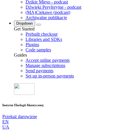
Dzikie Mięso - podcast
Dźwięki Peryferyjne - podcast
(MA)Ciekawe (podcast)
Archiwalne publikacje
Dropdown
Get Started
Prebuilt checkout
Libraries and SDKs
Plugins
Code samples
Guides
Accept online payments
Manage subscriptions
Send payments
Set up in-person payments
Instytut Ekologii Akustycznej
Przekaż darowiznę
EN
UA