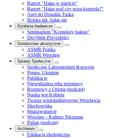
Raport "Hałas w mieście"
Raport "Hałas pod czy poza kontrolą?"
Apel do Donalda Tuska
Boiska tak, hałas nie
Działania badawcze
Seminarium "Konteksty hałasu"
Decybele Przyszłości
Dziedzictwo akustyczne
ASMR Polska
ASMR Wrocław
Sprawy Społeczne
Społeczne Laboratorium Rozwoju
Pomoc Ukrainie
Publikacje
Niewidzialna ręka przemocy
Rozmowy z Oriona (podcast)
Nauka jest Kobietą
Twarze wielokulturowego Wrocławia
Słuchowiska
#maszwsparcie
Wrocław - Kultura Nieznana
Pulsar (podcast)
Archiwum
Edukacja ekologiczna