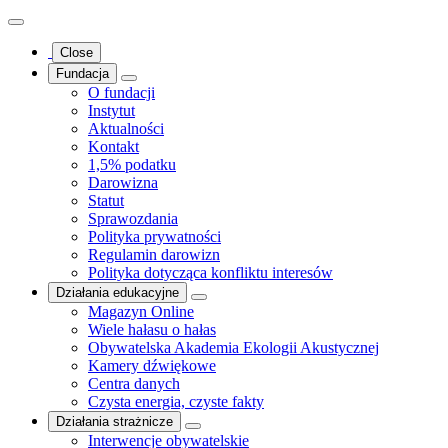
Close
Fundacja
O fundacji
Instytut
Aktualności
Kontakt
1,5% podatku
Darowizna
Statut
Sprawozdania
Polityka prywatności
Regulamin darowizn
Polityka dotycząca konfliktu interesów
Działania edukacyjne
Magazyn Online
Wiele hałasu o hałas
Obywatelska Akademia Ekologii Akustycznej
Kamery dźwiękowe
Centra danych
Czysta energia, czyste fakty
Działania strażnicze
Interwencje obywatelskie