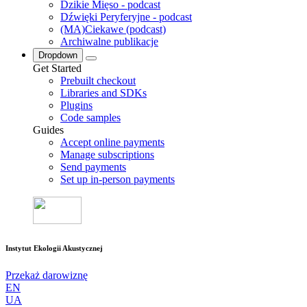
Dzikie Mięso - podcast
Dźwięki Peryferyjne - podcast
(MA)Ciekawe (podcast)
Archiwalne publikacje
Dropdown
Get Started
Prebuilt checkout
Libraries and SDKs
Plugins
Code samples
Guides
Accept online payments
Manage subscriptions
Send payments
Set up in-person payments
Instytut Ekologii Akustycznej
Przekaż darowiznę
EN
UA