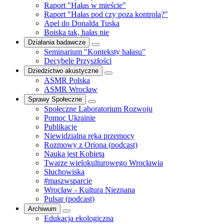
Raport "Hałas w mieście"
Raport "Hałas pod czy poza kontrolą?"
Apel do Donalda Tuska
Boiska tak, hałas nie
Działania badawcze
Seminarium "Konteksty hałasu"
Decybele Przyszłości
Dziedzictwo akustyczne
ASMR Polska
ASMR Wrocław
Sprawy Społeczne
Społeczne Laboratorium Rozwoju
Pomoc Ukrainie
Publikacje
Niewidzialna ręka przemocy
Rozmowy z Oriona (podcast)
Nauka jest Kobietą
Twarze wielokulturowego Wrocławia
Słuchowiska
#maszwsparcie
Wrocław - Kultura Nieznana
Pulsar (podcast)
Archiwum
Edukacja ekologiczna