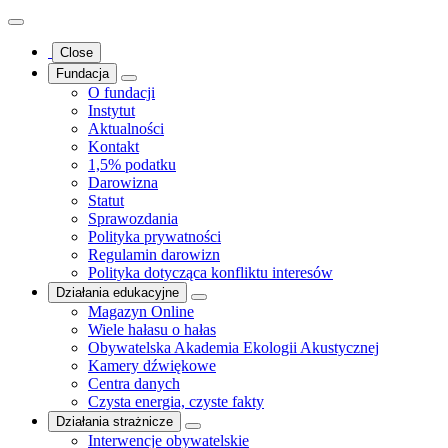
Close
Fundacja
O fundacji
Instytut
Aktualności
Kontakt
1,5% podatku
Darowizna
Statut
Sprawozdania
Polityka prywatności
Regulamin darowizn
Polityka dotycząca konfliktu interesów
Działania edukacyjne
Magazyn Online
Wiele hałasu o hałas
Obywatelska Akademia Ekologii Akustycznej
Kamery dźwiękowe
Centra danych
Czysta energia, czyste fakty
Działania strażnicze
Interwencje obywatelskie