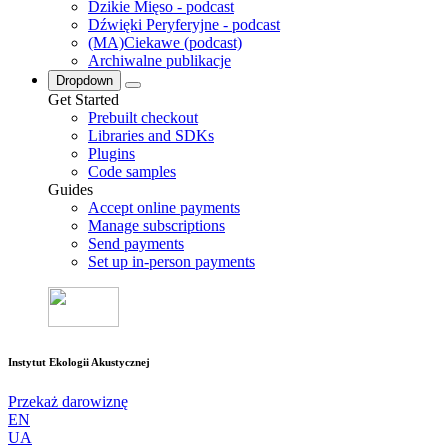
Dzikie Mięso - podcast
Dźwięki Peryferyjne - podcast
(MA)Ciekawe (podcast)
Archiwalne publikacje
Dropdown
Get Started
Prebuilt checkout
Libraries and SDKs
Plugins
Code samples
Guides
Accept online payments
Manage subscriptions
Send payments
Set up in-person payments
Instytut Ekologii Akustycznej
Przekaż darowiznę
EN
UA