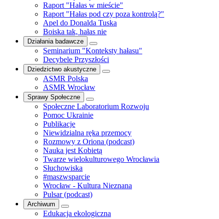
Raport "Hałas w mieście"
Raport "Hałas pod czy poza kontrolą?"
Apel do Donalda Tuska
Boiska tak, hałas nie
Działania badawcze
Seminarium "Konteksty hałasu"
Decybele Przyszłości
Dziedzictwo akustyczne
ASMR Polska
ASMR Wrocław
Sprawy Społeczne
Społeczne Laboratorium Rozwoju
Pomoc Ukrainie
Publikacje
Niewidzialna ręka przemocy
Rozmowy z Oriona (podcast)
Nauka jest Kobietą
Twarze wielokulturowego Wrocławia
Słuchowiska
#maszwsparcie
Wrocław - Kultura Nieznana
Pulsar (podcast)
Archiwum
Edukacja ekologiczna