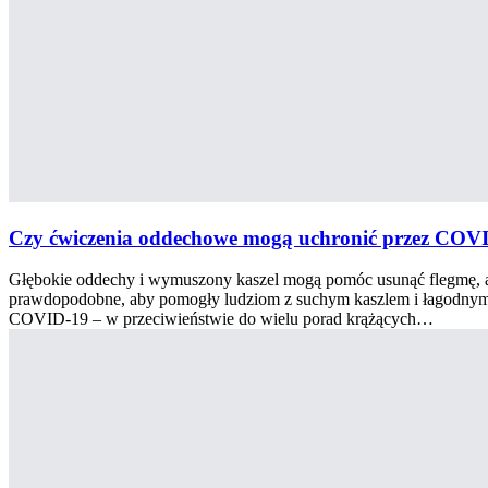
Czy ćwiczenia oddechowe mogą uchronić przez COV
Głębokie oddechy i wymuszony kaszel mogą pomóc usunąć flegmę, al
prawdopodobne, aby pomogły ludziom z suchym kaszlem i łagodny
COVID-19 – w przeciwieństwie do wielu porad krążących…