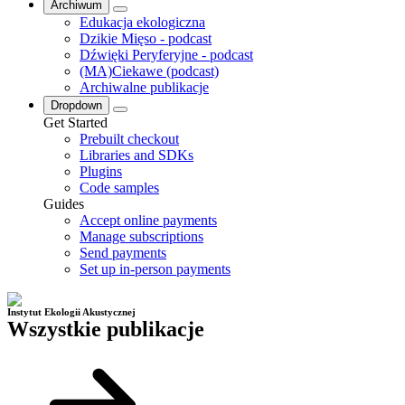
Archiwum
Edukacja ekologiczna
Dzikie Mięso - podcast
Dźwięki Peryferyjne - podcast
(MA)Ciekawe (podcast)
Archiwalne publikacje
Dropdown
Get Started
Prebuilt checkout
Libraries and SDKs
Plugins
Code samples
Guides
Accept online payments
Manage subscriptions
Send payments
Set up in-person payments
Instytut Ekologii Akustycznej
Wszystkie publikacje