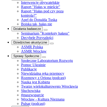
Interwencje obywatelskie
Raport "Hałas w mieście"
Raport "Hałas pod czy poza
kontrolą?"
Apel do Donalda Tuska
Boiska tak, hałas nie
Działania badawcze
Seminarium "Konteksty hałasu"
Decybele Przyszłości
Dziedzictwo akustyczne
ASMR Polska
ASMR Wrocław
Sprawy Społeczne
Społeczne Laboratorium Rozwoju
Pomoc Ukrainie
Publikacje
Niewidzialna ręka przemocy
Rozmowy z Oriona (podcast)
Nauka jest Kobietą
Twarze wielokulturowego Wrocławia
Słuchowiska
#maszwsparcie
Wrocław - Kultura Nieznana
Pulsar (podcast)