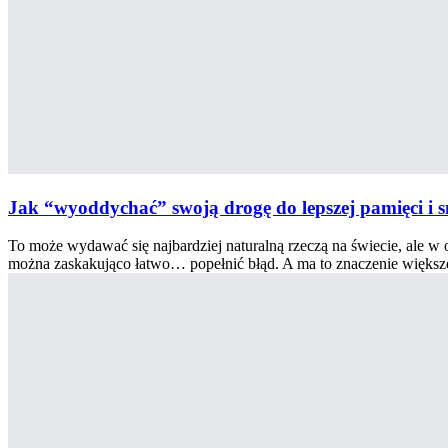
Jak “wyoddychać” swoją drogę do lepszej pamięci i 
To może wydawać się najbardziej naturalną rzeczą na świecie, ale w
można zaskakująco łatwo… popełnić błąd. A ma to znaczenie większe