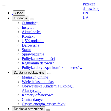
Przekaż
darowiznę
EN
Close
UA
Fundacja
O fundacji
Instytut
Aktualności
Kontakt
1,5% podatku
Darowizna
Statut
Sprawozdania
Polityka prywatności
Regulamin darowizn
Polityka dotycząca konfliktu interesów
Działania edukacyjne
Magazyn Online
Wiele hałasu o hałas
Obywatelska Akademia Ekologii
Akustycznej
Kamery dźwiękowe
Centra danych
Czysta energia, czyste fakty
Działania strażnicze