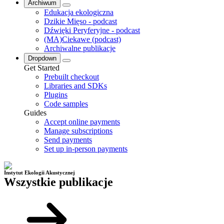
Archiwum
Edukacja ekologiczna
Dzikie Mięso - podcast
Dźwięki Peryferyjne - podcast
(MA)Ciekawe (podcast)
Archiwalne publikacje
Dropdown
Get Started
Prebuilt checkout
Libraries and SDKs
Plugins
Code samples
Guides
Accept online payments
Manage subscriptions
Send payments
Set up in-person payments
Instytut Ekologii Akustycznej
Wszystkie publikacje