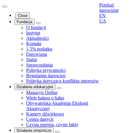
Przekaż
darowiznę
EN
Close
UA
Fundacja
O fundacji
Instytut
Aktualności
Kontakt
1,5% podatku
Darowizna
Statut
Sprawozdania
Polityka prywatności
Regulamin darowizn
Polityka dotycząca konfliktu interesów
Działania edukacyjne
Magazyn Online
Wiele hałasu o hałas
Obywatelska Akademia Ekologii
Akustycznej
Kamery dźwiękowe
Centra danych
Czysta energia, czyste fakty
Działania strażnicze