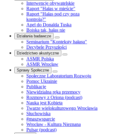
Interwencje obywatelskie
Raport "Hałas w mieście"
Raport "Hałas pod czy poza
kontrolą?"
Apel do Donalda Tuska
Boiska tak, hałas nie
Działania badawcze
Seminarium "Konteksty hałasu"
Decybele Przyszłości
Dziedzictwo akustyczne
ASMR Polska
ASMR Wrocław
Sprawy Społeczne
Społeczne Laboratorium Rozwoju
Pomoc Ukrainie
Publikacje
Niewidzialna ręka przemocy
Rozmowy z Oriona (podcast)
Nauka jest Kobietą
Twarze wielokulturowego Wrocławia
Słuchowiska
#maszwsparcie
Wrocław - Kultura Nieznana
Pulsar (podcast)