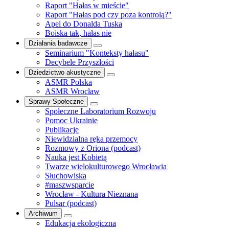
Raport "Hałas w mieście"
Raport "Hałas pod czy poza kontrolą?"
Apel do Donalda Tuska
Boiska tak, hałas nie
Działania badawcze
Seminarium "Konteksty hałasu"
Decybele Przyszłości
Dziedzictwo akustyczne
ASMR Polska
ASMR Wrocław
Sprawy Społeczne
Społeczne Laboratorium Rozwoju
Pomoc Ukrainie
Publikacje
Niewidzialna ręka przemocy
Rozmowy z Oriona (podcast)
Nauka jest Kobietą
Twarze wielokulturowego Wrocławia
Słuchowiska
#maszwsparcie
Wrocław - Kultura Nieznana
Pulsar (podcast)
Archiwum
Edukacja ekologiczna