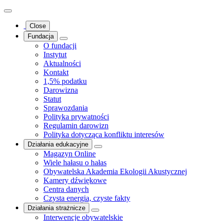
Close
Fundacja
O fundacji
Instytut
Aktualności
Kontakt
1,5% podatku
Darowizna
Statut
Sprawozdania
Polityka prywatności
Regulamin darowizn
Polityka dotycząca konfliktu interesów
Działania edukacyjne
Magazyn Online
Wiele hałasu o hałas
Obywatelska Akademia Ekologii Akustycznej
Kamery dźwiękowe
Centra danych
Czysta energia, czyste fakty
Działania strażnicze
Interwencje obywatelskie