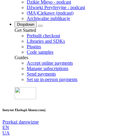
Dzikie Mięso - podcast
Dźwięki Peryferyjne - podcast
(MA)Ciekawe (podcast)
Archiwalne publikacje
Dropdown
Get Started
Prebuilt checkout
Libraries and SDKs
Plugins
Code samples
Guides
Accept online payments
Manage subscriptions
Send payments
Set up in-person payments
Instytut Ekologii Akustycznej
Przekaż darowiznę
EN
UA