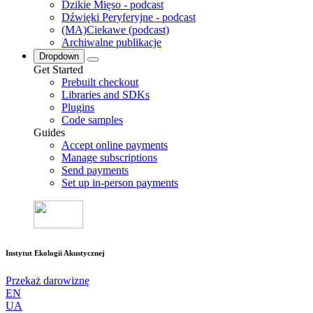
Dzikie Mięso - podcast
Dźwięki Peryferyjne - podcast
(MA)Ciekawe (podcast)
Archiwalne publikacje
Dropdown
Get Started
Prebuilt checkout
Libraries and SDKs
Plugins
Code samples
Guides
Accept online payments
Manage subscriptions
Send payments
Set up in-person payments
Instytut Ekologii Akustycznej
Przekaż darowiznę
EN
UA