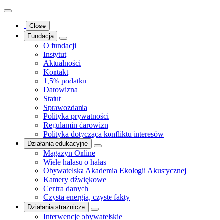
Close
Fundacja
O fundacji
Instytut
Aktualności
Kontakt
1,5% podatku
Darowizna
Statut
Sprawozdania
Polityka prywatności
Regulamin darowizn
Polityka dotycząca konfliktu interesów
Działania edukacyjne
Magazyn Online
Wiele hałasu o hałas
Obywatelska Akademia Ekologii Akustycznej
Kamery dźwiękowe
Centra danych
Czysta energia, czyste fakty
Działania strażnicze
Interwencje obywatelskie