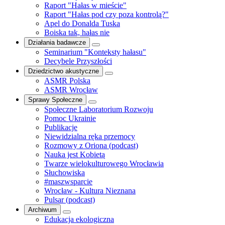
Raport "Hałas w mieście"
Raport "Hałas pod czy poza kontrolą?"
Apel do Donalda Tuska
Boiska tak, hałas nie
Działania badawcze
Seminarium "Konteksty hałasu"
Decybele Przyszłości
Dziedzictwo akustyczne
ASMR Polska
ASMR Wrocław
Sprawy Społeczne
Społeczne Laboratorium Rozwoju
Pomoc Ukrainie
Publikacje
Niewidzialna ręka przemocy
Rozmowy z Oriona (podcast)
Nauka jest Kobietą
Twarze wielokulturowego Wrocławia
Słuchowiska
#maszwsparcie
Wrocław - Kultura Nieznana
Pulsar (podcast)
Archiwum
Edukacja ekologiczna