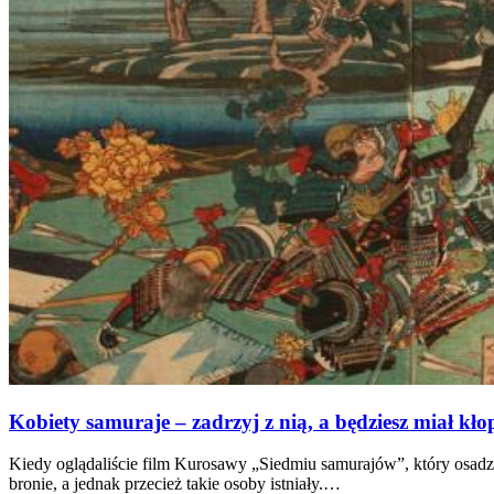
Kobiety samuraje – zadrzyj z nią, a będziesz miał kło
Kiedy oglądaliście film Kurosawy „Siedmiu samurajów”, który osadz
bronie, a jednak przecież takie osoby istniały.…