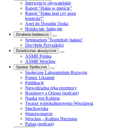
Interwencje obywatelskie
Raport "Hałas w mieście"
Raport "Hałas pod czy poza
kontrolą?"
Apel do Donalda Tuska
Boiska tak, hałas nie
Działania badawcze
Seminarium "Konteksty hałasu"
Decybele Przyszłości
Dziedzictwo akustyczne
ASMR Polska
ASMR Wrocław
Sprawy Społeczne
Społeczne Laboratorium Rozwoju
Pomoc Ukrainie
Publikacje
Niewidzialna ręka przemocy
Rozmowy z Oriona (podcast)
Nauka jest Kobietą
Twarze wielokulturowego Wrocławia
Słuchowiska
#maszwsparcie
Wrocław - Kultura Nieznana
Pulsar (podcast)