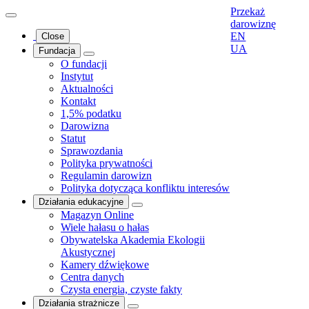
Przekaż
darowiznę
EN
Close
UA
Fundacja
O fundacji
Instytut
Aktualności
Kontakt
1,5% podatku
Darowizna
Statut
Sprawozdania
Polityka prywatności
Regulamin darowizn
Polityka dotycząca konfliktu interesów
Działania edukacyjne
Magazyn Online
Wiele hałasu o hałas
Obywatelska Akademia Ekologii
Akustycznej
Kamery dźwiękowe
Centra danych
Czysta energia, czyste fakty
Działania strażnicze