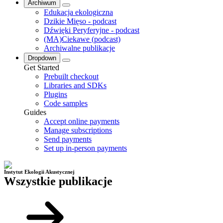
Archiwum
Edukacja ekologiczna
Dzikie Mięso - podcast
Dźwięki Peryferyjne - podcast
(MA)Ciekawe (podcast)
Archiwalne publikacje
Dropdown
Get Started
Prebuilt checkout
Libraries and SDKs
Plugins
Code samples
Guides
Accept online payments
Manage subscriptions
Send payments
Set up in-person payments
Instytut Ekologii Akustycznej
Wszystkie publikacje