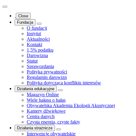
Close
Fundacja
O fundacji
Instytut
Aktualności
Kontakt
1,5% podatku
Darowizna
Statut
Sprawozdania
Polityka prywatności
Regulamin darowizn
Polityka dotycząca konfliktu interesów
Działania edukacyjne
Magazyn Online
Wiele hałasu o hałas
Obywatelska Akademia Ekologii Akustycznej
Kamery dźwiękowe
Centra danych
Czysta energia, czyste fakty
Działania strażnicze
Interwencje obywatelskie