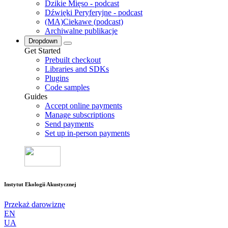
Dzikie Mięso - podcast
Dźwięki Peryferyjne - podcast
(MA)Ciekawe (podcast)
Archiwalne publikacje
Dropdown
Get Started
Prebuilt checkout
Libraries and SDKs
Plugins
Code samples
Guides
Accept online payments
Manage subscriptions
Send payments
Set up in-person payments
Instytut Ekologii Akustycznej
Przekaż darowiznę
EN
UA