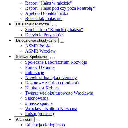
Raport "Hałas w mieście"
Raport "Hałas pod czy poza kontrolą?"
Apel do Donalda Tuska
Boiska tak, hałas nie
Działania badawcze
Seminarium "Konteksty hałasu"
Decybele Przyszłości
Dziedzictwo akustyczne
ASMR Polska
ASMR Wrocław
Sprawy Społeczne
Społeczne Laboratorium Rozwoju
Pomoc Ukrainie
Publikacje
Niewidzialna ręka przemocy
Rozmowy z Oriona (podcast)
Nauka jest Kobietą
Twarze wielokulturowego Wrocławia
Słuchowiska
#maszwsparcie
Wrocław - Kultura Nieznana
Pulsar (podcast)
Archiwum
Edukacja ekologiczna