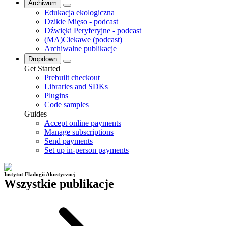
Archiwum
Edukacja ekologiczna
Dzikie Mięso - podcast
Dźwięki Peryferyjne - podcast
(MA)Ciekawe (podcast)
Archiwalne publikacje
Dropdown
Get Started
Prebuilt checkout
Libraries and SDKs
Plugins
Code samples
Guides
Accept online payments
Manage subscriptions
Send payments
Set up in-person payments
Instytut Ekologii Akustycznej
Wszystkie publikacje