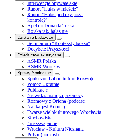
Interwencje obywatelskie
Raport "Hałas w mieście"
Raport "Hałas pod czy poza
kontrolą?"
Apel do Donalda Tuska
Boiska tak, hałas nie
Działania badawcze
Seminarium "Konteksty hałasu"
Decybele Przyszłości
Dziedzictwo akustyczne
ASMR Polska
ASMR Wrocław
Sprawy Społeczne
Społeczne Laboratorium Rozwoju
Pomoc Ukrainie
Publikacje
Niewidzialna ręka przemocy
Rozmowy z Oriona (podcast)
Nauka jest Kobietą
Twarze wielokulturowego Wrocławia
Słuchowiska
#maszwsparcie
Wrocław - Kultura Nieznana
Pulsar (podcast)