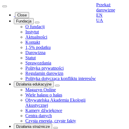
Przekaż
darowiznę
EN
Close
UA
Fundacja
O fundacji
Instytut
Aktualności
Kontakt
1,5% podatku
Darowizna
Statut
Sprawozdania
Polityka prywatności
Regulamin darowizn
Polityka dotycząca konfliktu interesów
Działania edukacyjne
Magazyn Online
Wiele hałasu o hałas
Obywatelska Akademia Ekologii
Akustycznej
Kamery dźwiękowe
Centra danych
Czysta energia, czyste fakty
Działania strażnicze