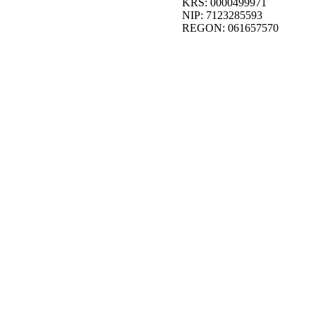
KRS: 0000499971
NIP: 7123285593
REGON: 061657570