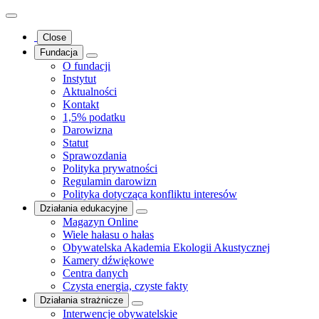
Close
Fundacja
O fundacji
Instytut
Aktualności
Kontakt
1,5% podatku
Darowizna
Statut
Sprawozdania
Polityka prywatności
Regulamin darowizn
Polityka dotycząca konfliktu interesów
Działania edukacyjne
Magazyn Online
Wiele hałasu o hałas
Obywatelska Akademia Ekologii Akustycznej
Kamery dźwiękowe
Centra danych
Czysta energia, czyste fakty
Działania strażnicze
Interwencje obywatelskie