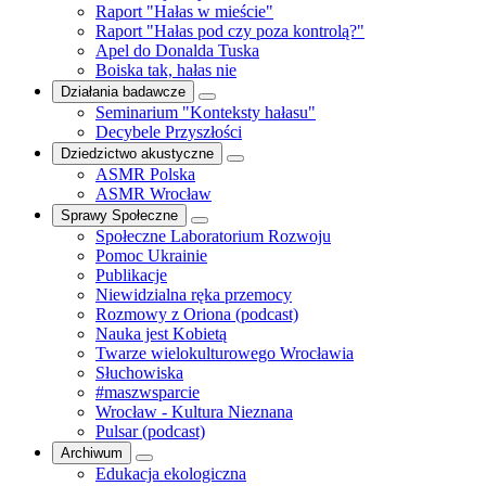
Raport "Hałas w mieście"
Raport "Hałas pod czy poza kontrolą?"
Apel do Donalda Tuska
Boiska tak, hałas nie
Działania badawcze
Seminarium "Konteksty hałasu"
Decybele Przyszłości
Dziedzictwo akustyczne
ASMR Polska
ASMR Wrocław
Sprawy Społeczne
Społeczne Laboratorium Rozwoju
Pomoc Ukrainie
Publikacje
Niewidzialna ręka przemocy
Rozmowy z Oriona (podcast)
Nauka jest Kobietą
Twarze wielokulturowego Wrocławia
Słuchowiska
#maszwsparcie
Wrocław - Kultura Nieznana
Pulsar (podcast)
Archiwum
Edukacja ekologiczna