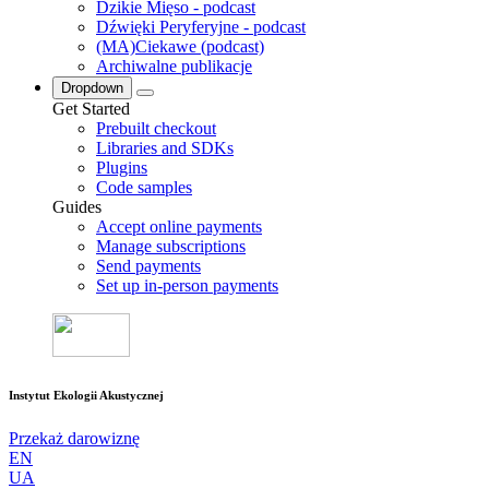
Dzikie Mięso - podcast
Dźwięki Peryferyjne - podcast
(MA)Ciekawe (podcast)
Archiwalne publikacje
Dropdown
Get Started
Prebuilt checkout
Libraries and SDKs
Plugins
Code samples
Guides
Accept online payments
Manage subscriptions
Send payments
Set up in-person payments
Instytut Ekologii Akustycznej
Przekaż darowiznę
EN
UA