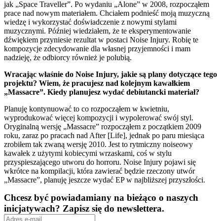
jak „Space Traveller”. Po wydaniu „Alone” w 2008, rozpocząłem
prace nad nowym materiałem. Chciałem podnieść moją muzyczną
wiedzę i wykorzystać doświadczenie z nowymi stylami
muzycznymi. Później wiedziałem, że te eksperymentowanie
dźwiękiem przyniesie rezultat w postaci Noise Injury. Robię te
kompozycje zdecydowanie dla własnej przyjemności i mam
nadzieję, że odbiorcy również je polubią.
Wracając właśnie do Noise Injury, jakie są plany dotyczące tego
projektu? Wiem, że pracujesz nad kolejnym kawałkiem
„Massacre”. Kiedy planujesz wydać debiutancki materiał?
Planuję kontynuować to co rozpocząłem w kwietniu,
wyprodukować więcej kompozycji i wypolerować swój styl.
Oryginalną wersję „Massacre” rozpocząłem z początkiem 2009
roku, zaraz po pracach nad After [Life], jednak po paru miesiąca
zrobiłem tak zwaną wersję 2010. Jest to rytmiczny noiseowy
kawałek z użytymi kobiecymi wrzaskami, coś w stylu
przyspieszającego utworu do horroru. Noise Injury pojawi się
wkrótce na kompilacji, która zawierać będzie rzeczony utwór
„Massacre”, planuję jeszcze wydać EP w najbliższej przyszłości.
Chcesz być powiadamiany na bieżąco o naszych
inicjatywach? Zapisz się do newslettera.