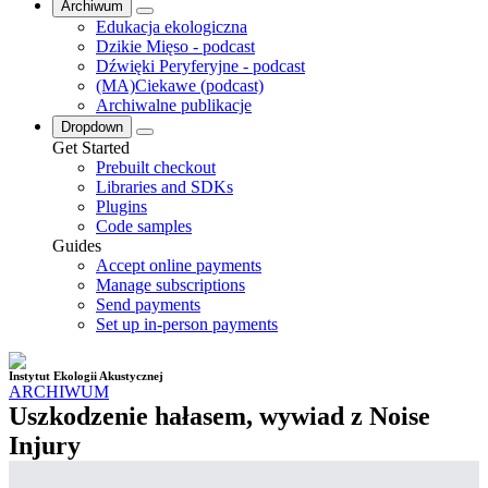
Archiwum
Edukacja ekologiczna
Dzikie Mięso - podcast
Dźwięki Peryferyjne - podcast
(MA)Ciekawe (podcast)
Archiwalne publikacje
Dropdown
Get Started
Prebuilt checkout
Libraries and SDKs
Plugins
Code samples
Guides
Accept online payments
Manage subscriptions
Send payments
Set up in-person payments
Instytut Ekologii Akustycznej
ARCHIWUM
Uszkodzenie hałasem, wywiad z Noise
Injury