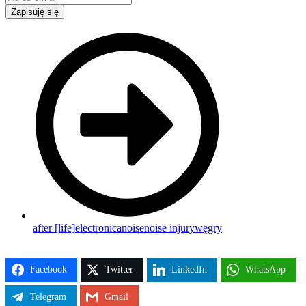
Zapisuję się
after [life]
electronica
noise
noise injury
węgry
Facebook
Twitter
LinkedIn
WhatsApp
Telegram
Gmail