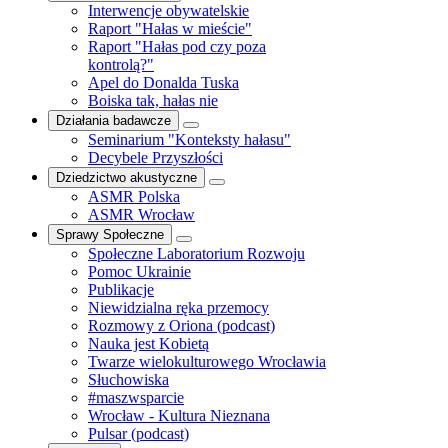
Interwencje obywatelskie
Raport "Hałas w mieście"
Raport "Hałas pod czy poza
kontrolą?"
Apel do Donalda Tuska
Boiska tak, hałas nie
Działania badawcze
Seminarium "Konteksty hałasu"
Decybele Przyszłości
Dziedzictwo akustyczne
ASMR Polska
ASMR Wrocław
Sprawy Społeczne
Społeczne Laboratorium Rozwoju
Pomoc Ukrainie
Publikacje
Niewidzialna ręka przemocy
Rozmowy z Oriona (podcast)
Nauka jest Kobietą
Twarze wielokulturowego Wrocławia
Słuchowiska
#maszwsparcie
Wrocław - Kultura Nieznana
Pulsar (podcast)