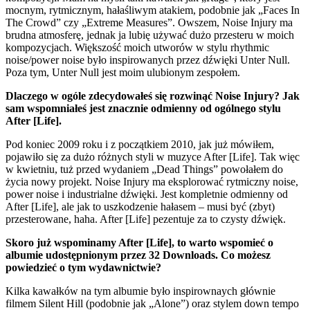
mocnym, rytmicznym, hałaśliwym atakiem, podobnie jak „Faces In
The Crowd” czy „Extreme Measures”. Owszem, Noise Injury ma
brudna atmosferę, jednak ja lubię używać dużo przesteru w moich
kompozycjach. Większość moich utworów w stylu rhythmic
noise/power noise było inspirowanych przez dźwięki Unter Null.
Poza tym, Unter Null jest moim ulubionym zespołem.
Dlaczego w ogóle zdecydowałeś się rozwinąć Noise Injury? Jak
sam wspomniałeś jest znacznie odmienny od ogólnego stylu
After [Life].
Pod koniec 2009 roku i z początkiem 2010, jak już mówiłem,
pojawiło się za dużo różnych styli w muzyce After [Life]. Tak więc
w kwietniu, tuż przed wydaniem „Dead Things” powołałem do
życia nowy projekt. Noise Injury ma eksplorować rytmiczny noise,
power noise i industrialne dźwięki. Jest kompletnie odmienny od
After [Life], ale jak to uszkodzenie hałasem – musi być (zbyt)
przesterowane, haha. After [Life] pezentuje za to czysty dźwięk.
Skoro już wspominamy After [Life], to warto wspomieć o
albumie udostępnionym przez 32 Downloads. Co możesz
powiedzieć o tym wydawnictwie?
Kilka kawałków na tym albumie było inspirownaych głównie
filmem Silent Hill (podobnie jak „Alone”) oraz stylem down tempo