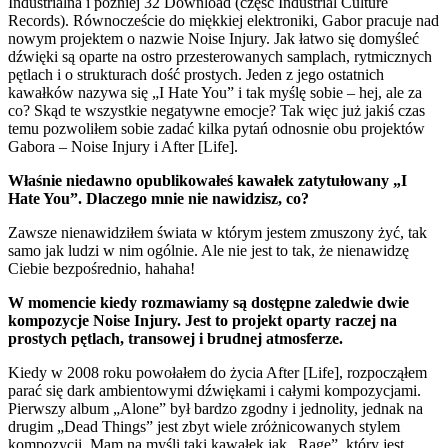
Industrialna i później 32 Download (część Industrial Culture
Records).
Równoczeście do miękkiej elektroniki, Gabor pracuje nad
nowym projektem o nazwie Noise Injury. Jak łatwo się domyśleć
dźwięki są oparte na ostro przesterowanych samplach, rytmicznych
pętlach i o strukturach dość prostych. Jeden z jego ostatnich
kawałków nazywa się „I Hate You” i tak myślę sobie – hej, ale za
co? Skąd te wszystkie negatywne emocje? Tak więc już jakiś czas
temu pozwoliłem sobie zadać kilka pytań odnosnie obu projektów
Gabora – Noise Injury i After [Life].
Właśnie niedawno opublikowałeś kawałek zatytułowany „I
Hate You”. Dlaczego mnie nie nawidzisz, co?
Zawsze nienawidziłem świata w którym jestem zmuszony żyć, tak
samo jak ludzi w nim ogólnie. Ale nie jest to tak, że nienawidzę
Ciebie bezpośrednio, hahaha!
W momencie kiedy rozmawiamy są dostępne zaledwie dwie
kompozycje Noise Injury. Jest to projekt oparty raczej na
prostych pętlach, transowej i brudnej atmosferze.
Kiedy w 2008 roku powołałem do życia After [Life], rozpocząłem
parać się dark ambientowymi dźwiękami i całymi kompozycjami.
Pierwszy album „Alone” był bardzo zgodny i jednolity, jednak na
drugim „Dead Things” jest zbyt wiele zróżnicowanych stylem
kompozycji. Mam na myśli taki kawałek jak „Rage”, który jest