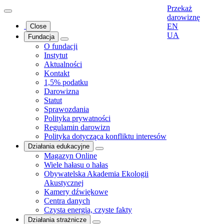
Przekaż
darowiznę
EN
Close
UA
Fundacja
O fundacji
Instytut
Aktualności
Kontakt
1,5% podatku
Darowizna
Statut
Sprawozdania
Polityka prywatności
Regulamin darowizn
Polityka dotycząca konfliktu interesów
Działania edukacyjne
Magazyn Online
Wiele hałasu o hałas
Obywatelska Akademia Ekologii
Akustycznej
Kamery dźwiękowe
Centra danych
Czysta energia, czyste fakty
Działania strażnicze