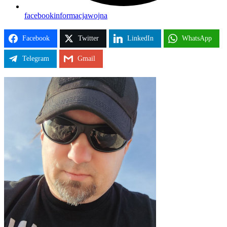
facebook
informacja
wojna
Facebook
Twitter
LinkedIn
WhatsApp
Telegram
Gmail