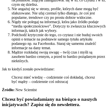
racjonalność zdążyła zaangażować się w to, co czytasz i w to,
czym się dzielisz.
Nie angażuj się w strony, profile, których dane mogą być
sfałszowane. Nie ufaj czemuś tylko dlatego, że coś jest
popularne, trendowe czy po prostu dobrze widoczne.
Nigdy nie polegaj na informacji, która jako źródło podaje
“media społecznościowe”. Dotyczy to zwłaszcza kluczowych
informacji, takich jak wybory.
Podchodź krytycznie do tego, co czytasz i nie buduj swoich
opinii o temacie na podstawie samego tytułu artykułu
podanego np. na Facebooku. Staraj się samemu znaleźć
informacje na dany temat.
Mądrze rozkładaj swoją uwagę – twój czas i myśli są
zasobem bardzo cennym, a przed to bardzo pożądanym przez
niektórych.
Jak to kiedyś zostało powiedziane:
Chcesz mieć wiedzę – codziennie coś dokładaj, chcesz
być mądry – codziennie coś odrzucaj
Źródło:
New Scientist
Chcesz być powiadamiany na bieżąco o naszych
inicjatywach? Zapisz się do newslettera.