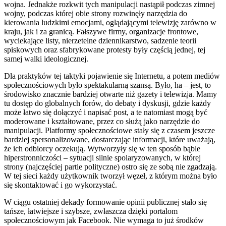
wojna. Jednakże rozkwit tych manipulacji nastąpił podczas zimnej
wojny, podczas której obie strony rozwinęły narzędzia do
kierowania ludzkimi emocjami, oglądającymi telewizję zarówno w
kraju, jak i za granicą. Fałszywe firmy, organizacje frontowe,
wyciekające listy, nierzetelne dziennikarstwo, sadzenie teorii
spiskowych oraz sfabrykowane protesty były częścią jednej, tej
samej walki ideologicznej.
Dla praktyków tej taktyki pojawienie się Internetu, a potem mediów
społecznościowych było spektakularną szansą. Było, ha – jest, to
środowisko znacznie bardziej otwarte niż gazety i telewizja. Mamy
tu dostęp do globalnych forów, do debaty i dyskusji, gdzie każdy
może łatwo się dołączyć i napisać post, a te natomiast mogą być
moderowane i kształtowane, przez co służą jako narzędzie do
manipulacji. Platformy społecznościowe stały się z czasem jeszcze
bardziej spersonalizowane, dostarczając informacji, które uważają,
że ich odbiorcy oczekują. Wytworzyły się w ten sposób bąble
hiperstronniczości – sytuacji silnie spolaryzowanych, w której
strony (najczęściej partie polityczne) ostro się ze sobą nie zgadzają.
W tej sieci każdy użytkownik tworzył węzeł, z którym można było
się skontaktować i go wykorzystać.
W ciągu ostatniej dekady formowanie opinii publicznej stało się
tańsze, łatwiejsze i szybsze, zwłaszcza dzięki portalom
społecznościowym jak Facebook. Nie wymaga to już środków