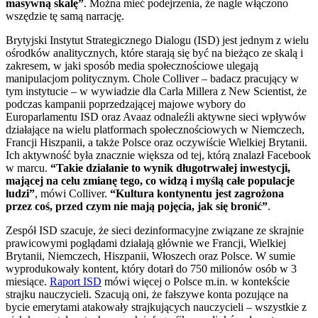
masywną skalę”
. Można mieć podejrzenia, że nagle włączono
wszędzie tę samą narrację.
Brytyjski Instytut Strategicznego Dialogu (ISD) jest jednym z wielu
ośrodków analitycznych, które starają się być na bieżąco ze skalą i
zakresem, w jaki sposób media społecznościowe ulegają
manipulacjom politycznym. Chole Colliver – badacz pracujący w
tym instytucie – w wywiadzie dla Carla Millera z New Scientist, że
podczas kampanii poprzedzającej majowe wybory do
Europarlamentu ISD oraz Avaaz odnaleźli aktywne sieci wpływów
działające na wielu platformach społecznościowych w Niemczech,
Francji Hiszpanii, a także Polsce oraz oczywiście Wielkiej Brytanii.
Ich aktywność była znacznie większa od tej, którą znalazł Facebook
w marcu.
“Takie działanie to wynik długotrwałej inwestycji,
mającej na celu zmianę tego, co widzą i myślą całe populacje
ludzi”
, mówi Colliver.
“Kultura kontynentu jest zagrożona
przez coś, przed czym nie mają pojęcia, jak się bronić”
.
Zespół ISD szacuje, że sieci dezinformacyjne związane ze skrajnie
prawicowymi poglądami działają głównie we Francji, Wielkiej
Brytanii, Niemczech, Hiszpanii, Włoszech oraz Polsce. W sumie
wyprodukowały kontent, który dotarł do 750 milionów osób w 3
miesiące.
Raport ISD
mówi więcej o Polsce m.in. w kontekście
strajku nauczycieli. Szacują oni, że fałszywe konta pozujące na
bycie emerytami atakowały strajkujących nauczycieli – wszystkie z