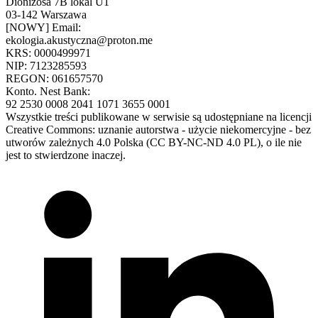
Dionizosa 7B lokal U1
03-142 Warszawa
[NOWY] Email:
ekologia.akustyczna@proton.me
KRS: 0000499971
NIP: 7123285593
REGON: 061657570
Konto. Nest Bank:
92 2530 0008 2041 1071 3655 0001
Wszystkie treści publikowane w serwisie są udostępniane na licencji
Creative Commons: uznanie autorstwa - użycie niekomercyjne - bez
utworów zależnych 4.0 Polska (CC BY-NC-ND 4.0 PL), o ile nie
jest to stwierdzone inaczej.