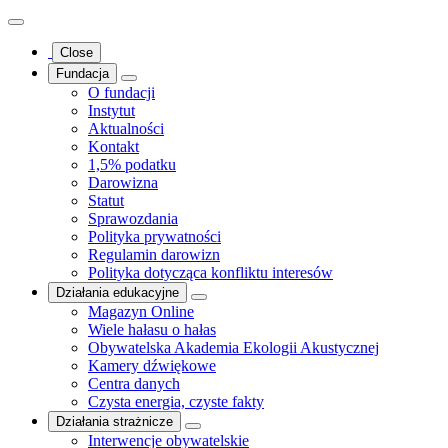
Close
Fundacja
O fundacji
Instytut
Aktualności
Kontakt
1,5% podatku
Darowizna
Statut
Sprawozdania
Polityka prywatności
Regulamin darowizn
Polityka dotycząca konfliktu interesów
Działania edukacyjne
Magazyn Online
Wiele hałasu o hałas
Obywatelska Akademia Ekologii Akustycznej
Kamery dźwiękowe
Centra danych
Czysta energia, czyste fakty
Działania strażnicze
Interwencje obywatelskie