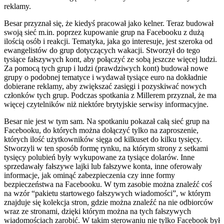
reklamy.
Besar przyznał się, że kiedyś pracował jako kelner. Teraz budował
swoją sieć m.in. poprzez kupowanie grup na Facebooku z dużą
ilością osób i reakcji. Tematyka, jaka go interesuje, jest szeroka od
ewangelistów do grup dotyczących wakacji. Stworzył do tego
tysiące fałszywych kont, aby połączyć ze sobą jeszcze więcej ludzi.
Za pomocą tych grup i ludzi (prawdziwych kont) budował nowe
grupy o podobnej tematyce i wydawał tysiące euro na dokładnie
dobierane reklamy, aby zwiększać zasięgi i pozyskiwać nowych
członków tych grup. Podczas spotkania z Millerem przyznał, że ma
więcej czytelników niż niektóre brytyjskie serwisy informacyjne.
Besar nie jest w tym sam. Na spotkaniu pokazał całą sieć grup na
Facebooku, do których można dołączyć tylko na zaproszenie,
których ilość użytkowników sięga od kilkuset do kilku tysięcy.
Stworzyli w ten sposób formę rynku, na którym strony z setkami
tysięcy polubień były wykupowane za tysiące dolarów. Inne
sprzedawały fałszywe lajki lub fałszywe konta, inne oferowały
informacje, jak ominąć zabezpieczenia czy inne formy
bezpieczeństwa na Facebooku. W tym zasobie można znaleźć coś
na wzór “pakietu startowego fałszywych wiadomości”, w którym
znajduje się kolekcja stron, gdzie można znaleźć na nie odbiorców
wraz ze stronami, dzięki którym można na tych fałszywych
wiadomościach zarobić. W takim sterowaniu nie tylko Facebook był