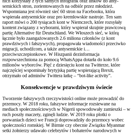
nich korzystały z tych samych infografik oraz linków do anty-
semickich stron, zorientowanych na odbiór przez młodzież.
Wspomniana jest również sieć 60 stron na Facebooku, która
wspierała antysemickie oraz pro kremlowskie nastroje. Ten sam
raport mówi o 200 tysiącach kont w Niemczech, które rozsyłały
kontent związany z wyborami, który wspierał skrajnie prawicową
partię Alternative für Deutschland. We Włoszech sieć, w którą
łącznie było zaangażowanych 2.6 miliona członków (z kont
prawdziwych i fałszywych), propagowała wiadomości przeciwko
migracji, uchodźcom, a także antysemickie i…
przeciwszczepionkowe. W Hiszpanii dezinformacja
rozpowszechniona za pomocą WhatsAppa dotarła do koło 9.6
milionów wyborców. Pięć z dziesięciu kont na Twitterze, które
najczęściej wspominały brytyjską partię wspierającą Brexit,
otrzymało od adminów Twittera łatkę – “bot-like activity”.
Konsekwencje w prawdziwym świecie
Tworzenie fałszywych rzeczywistości online może prowadzić do
przemocy. W 2018 roku, fałszywe informacje rozsiewane na
mediach społecznościowych w Nigerii spowodowały zamieszki – w
ruch poszły maczety, zginęli ludzie. W 2019 roku plotki o
porwaniach dzieci we Francji doprowadziły do przemocy wobec
społeczności romskiej. W Birmie czy obecnie Związku Myanmar
setki żołnierzy udawało celebrytów i bohaterów narodowych w