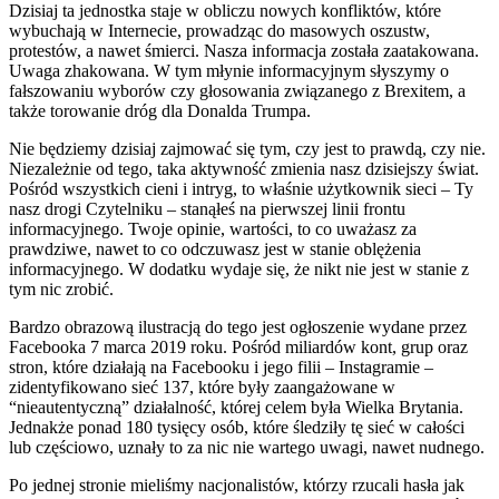
Dzisiaj ta jednostka staje w obliczu nowych konfliktów, które
wybuchają w Internecie, prowadząc do masowych oszustw,
protestów, a nawet śmierci. Nasza informacja została zaatakowana.
Uwaga zhakowana. W tym młynie informacyjnym słyszymy o
fałszowaniu wyborów czy głosowania związanego z Brexitem, a
także torowanie dróg dla Donalda Trumpa.
Nie będziemy dzisiaj zajmować się tym, czy jest to prawdą, czy nie.
Niezależnie od tego, taka aktywność zmienia nasz dzisiejszy świat.
Pośród wszystkich cieni i intryg, to właśnie użytkownik sieci – Ty
nasz drogi Czytelniku – stanąłeś na pierwszej linii frontu
informacyjnego. Twoje opinie, wartości, to co uważasz za
prawdziwe, nawet to co odczuwasz jest w stanie oblężenia
informacyjnego. W dodatku wydaje się, że nikt nie jest w stanie z
tym nic zrobić.
Bardzo obrazową ilustracją do tego jest ogłoszenie wydane przez
Facebooka 7 marca 2019 roku. Pośród miliardów kont, grup oraz
stron, które działają na Facebooku i jego filii – Instagramie –
zidentyfikowano sieć 137, które były zaangażowane w
“nieautentyczną” działalność, której celem była Wielka Brytania.
Jednakże ponad 180 tysięcy osób, które śledziły tę sieć w całości
lub częściowo, uznały to za nic nie wartego uwagi, nawet nudnego.
Po jednej stronie mieliśmy nacjonalistów, którzy rzucali hasła jak