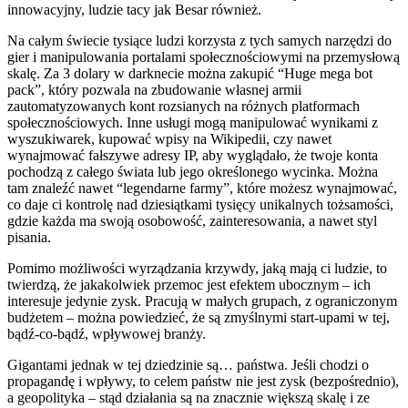
innowacyjny, ludzie tacy jak Besar również.
Na całym świecie tysiące ludzi korzysta z tych samych narzędzi do
gier i manipulowania portalami społecznościowymi na przemysłową
skalę. Za 3 dolary w darknecie można zakupić “Huge mega bot
pack”, który pozwala na zbudowanie własnej armii
zautomatyzowanych kont rozsianych na różnych platformach
społecznościowych. Inne usługi mogą manipulować wynikami z
wyszukiwarek, kupować wpisy na Wikipedii, czy nawet
wynajmować fałszywe adresy IP, aby wyglądało, że twoje konta
pochodzą z całego świata lub jego określonego wycinka. Można
tam znaleźć nawet “legendarne farmy”, które możesz wynajmować,
co daje ci kontrolę nad dziesiątkami tysięcy unikalnych tożsamości,
gdzie każda ma swoją osobowość, zainteresowania, a nawet styl
pisania.
Pomimo możliwości wyrządzania krzywdy, jaką mają ci ludzie, to
twierdzą, że jakakolwiek przemoc jest efektem ubocznym – ich
interesuje jedynie zysk. Pracują w małych grupach, z ograniczonym
budżetem – można powiedzieć, że są zmyślnymi start-upami w tej,
bądź-co-bądź, wpływowej branży.
Gigantami jednak w tej dziedzinie są… państwa. Jeśli chodzi o
propagandę i wpływy, to celem państw nie jest zysk (bezpośrednio),
a geopolityka – stąd działania są na znacznie większą skalę i ze