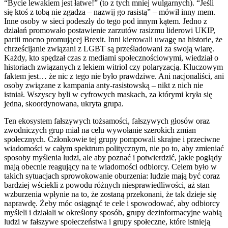
“Bycie lewakiem jest łatwe!” (to z tych mniej wulgarnych). “Jeśli
się ktoś z tobą nie zgadza – nazwij go rasistą” – mówił inny mem.
Inne osoby w sieci podeszły do tego pod innym kątem. Jedno z
działań promowało postawienie zarzutów rasizmu liderowi UKIP,
partii mocno promującej Brexit. Inni kierowali uwagę na historie, że
chrześcijanie związani z LGBT są prześladowani za swoją wiarę.
Każdy, kto spędzał czas z mediami społecznościowymi, wiedział o
historiach związanych z lekiem witriol czy polaryzacją. Kluczowym
faktem jest… że nic z tego nie było prawdziwe. Ani nacjonaliści, ani
osoby związane z kampania anty-rasistowską – nikt z nich nie
istniał. Wszyscy byli w cyfrowych maskach, za którymi kryła się
jedna, skoordynowana, ukryta grupa.
Ten ekosystem fałszywych tożsamości, fałszywych głosów oraz
zwodniczych grup miał na celu wywołanie szerokich zmian
społecznych. Członkowie tej grupy pompowali skrajne i przeciwne
wiadomości w całym spektrum politycznym, nie po to, aby zmieniać
sposoby myślenia ludzi, ale aby poznać i potwierdzić, jakie poglądy
mają obecnie reagujący na te wiadomości odbiorcy. Celem było w
takich sytuacjach sprowokowanie oburzenia: ludzie mają być coraz
bardziej wściekli z powodu różnych niesprawiedliwości, aż stan
wzburzenia wpłynie na to, że zostaną przekonani, że tak dzieje się
naprawdę. Żeby móc osiągnąć te cele i spowodować, aby odbiorcy
myśleli i działali w określony sposób, grupy dezinformacyjne wabią
ludzi w fałszywe społeczeństwa i grupy społeczne, które istnieją