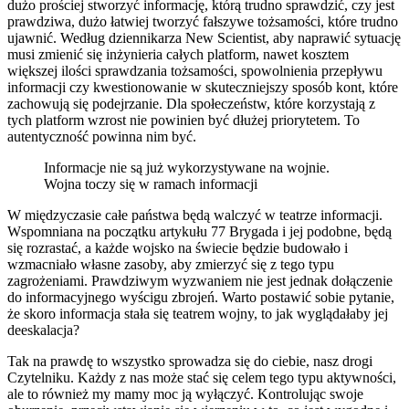
dużo prościej stworzyć informację, którą trudno sprawdzić, czy jest
prawdziwa, dużo łatwiej tworzyć fałszywe tożsamości, które trudno
ujawnić. Według dziennikarza New Scientist, aby naprawić sytuację
musi zmienić się inżynieria całych platform, nawet kosztem
większej ilości sprawdzania tożsamości, spowolnienia przepływu
informacji czy kwestionowanie w skuteczniejszy sposób kont, które
zachowują się podejrzanie. Dla społeczeństw, które korzystają z
tych platform wzrost nie powinien być dłużej priorytetem. To
autentyczność powinna nim być.
Informacje nie są już wykorzystywane na wojnie.
Wojna toczy się w ramach informacji
W międzyczasie całe państwa będą walczyć w teatrze informacji.
Wspomniana na początku artykułu 77 Brygada i jej podobne, będą
się rozrastać, a każde wojsko na świecie będzie budowało i
wzmacniało własne zasoby, aby zmierzyć się z tego typu
zagrożeniami. Prawdziwym wyzwaniem nie jest jednak dołączenie
do informacyjnego wyścigu zbrojeń. Warto postawić sobie pytanie,
że skoro informacja stała się teatrem wojny, to jak wyglądałaby jej
deeskalacja?
Tak na prawdę to wszystko sprowadza się do ciebie, nasz drogi
Czytelniku. Każdy z nas może stać się celem tego typu aktywności,
ale to również my mamy moc ją wyłączyć. Kontrolując swoje