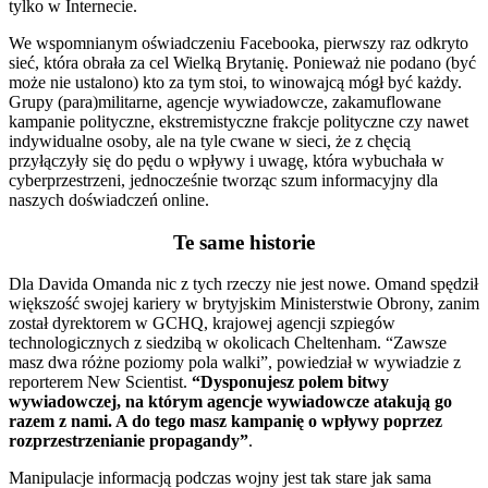
tylko w Internecie.
We wspomnianym oświadczeniu Facebooka, pierwszy raz odkryto
sieć, która obrała za cel Wielką Brytanię. Ponieważ nie podano (być
może nie ustalono) kto za tym stoi, to winowajcą mógł być każdy.
Grupy (para)militarne, agencje wywiadowcze, zakamuflowane
kampanie polityczne, ekstremistyczne frakcje polityczne czy nawet
indywidualne osoby, ale na tyle cwane w sieci, że z chęcią
przyłączyły się do pędu o wpływy i uwagę, która wybuchała w
cyberprzestrzeni, jednocześnie tworząc szum informacyjny dla
naszych doświadczeń online.
Te same historie
Dla Davida Omanda nic z tych rzeczy nie jest nowe. Omand spędził
większość swojej kariery w brytyjskim Ministerstwie Obrony, zanim
został dyrektorem w GCHQ, krajowej agencji szpiegów
technologicznych z siedzibą w okolicach Cheltenham. “Zawsze
masz dwa różne poziomy pola walki”, powiedział w wywiadzie z
reporterem New Scientist.
“Dysponujesz polem bitwy
wywiadowczej, na którym agencje wywiadowcze atakują go
razem z nami. A do tego masz kampanię o wpływy poprzez
rozprzestrzenianie propagandy”
.
Manipulacje informacją podczas wojny jest tak stare jak sama