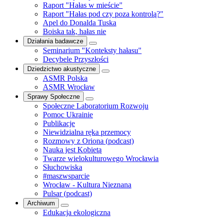
Raport "Hałas w mieście"
Raport "Hałas pod czy poza kontrolą?"
Apel do Donalda Tuska
Boiska tak, hałas nie
Działania badawcze
Seminarium "Konteksty hałasu"
Decybele Przyszłości
Dziedzictwo akustyczne
ASMR Polska
ASMR Wrocław
Sprawy Społeczne
Społeczne Laboratorium Rozwoju
Pomoc Ukrainie
Publikacje
Niewidzialna ręka przemocy
Rozmowy z Oriona (podcast)
Nauka jest Kobietą
Twarze wielokulturowego Wrocławia
Słuchowiska
#maszwsparcie
Wrocław - Kultura Nieznana
Pulsar (podcast)
Archiwum
Edukacja ekologiczna