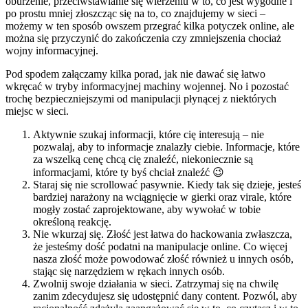
oburzenie, przeciwstawianie się wierzeniu w to, co jest wygodne i
po prostu mniej złoszcząc się na to, co znajdujemy w sieci –
możemy w ten sposób owszem przegrać kilka potyczek online, ale
można się przyczynić do zakończenia czy zmniejszenia chociaż
wojny informacyjnej.
Pod spodem załączamy kilka porad, jak nie dawać się łatwo
wkręcać w tryby informacyjnej machiny wojennej. No i pozostać
trochę bezpieczniejszymi od manipulacji płynącej z niektórych
miejsc w sieci.
Aktywnie szukaj informacji, które cię interesują – nie
pozwalaj, aby to informacje znalazły ciebie. Informacje, które
za wszelką cenę chcą cię znaleźć, niekoniecznie są
informacjami, które ty byś chciał znaleźć 😉
Staraj się nie scrollować pasywnie. Kiedy tak się dzieje, jesteś
bardziej narażony na wciągnięcie w gierki oraz virale, które
mogły zostać zaprojektowane, aby wywołać w tobie
określoną reakcję.
Nie wkurzaj się. Złość jest łatwa do hackowania zwłaszcza,
że jesteśmy dość podatni na manipulacje online. Co więcej
nasza złość może powodować złość również u innych osób,
stając się narzędziem w rękach innych osób.
Zwolnij swoje działania w sieci. Zatrzymaj się na chwilę
zanim zdecydujesz się udostępnić dany content. Pozwól, aby