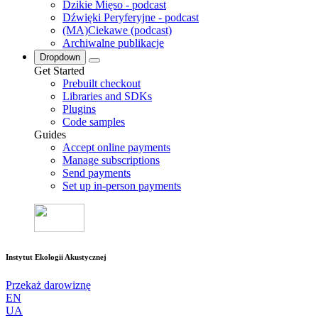
Dzikie Mięso - podcast
Dźwięki Peryferyjne - podcast
(MA)Ciekawe (podcast)
Archiwalne publikacje
Dropdown
Get Started
Prebuilt checkout
Libraries and SDKs
Plugins
Code samples
Guides
Accept online payments
Manage subscriptions
Send payments
Set up in-person payments
Instytut Ekologii Akustycznej
Przekaż darowiznę
EN
UA