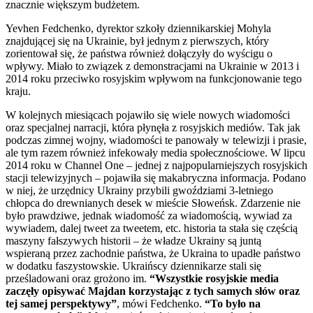
znacznie większym budżetem.
Yevhen Fedchenko, dyrektor szkoły dziennikarskiej Mohyla
znajdującej się na Ukrainie, był jednym z pierwszych, który
zorientował się, że państwa również dołączyły do wyścigu o
wpływy. Miało to związek z demonstracjami na Ukrainie w 2013 i
2014 roku przeciwko rosyjskim wpływom na funkcjonowanie tego
kraju.
W kolejnych miesiącach pojawiło się wiele nowych wiadomości
oraz specjalnej narracji, która płynęła z rosyjskich mediów. Tak jak
podczas zimnej wojny, wiadomości te panowały w telewizji i prasie,
ale tym razem również infekowały media społecznościowe. W lipcu
2014 roku w Channel One – jednej z najpopularniejszych rosyjskich
stacji telewizyjnych – pojawiła się makabryczna informacja. Podano
w niej, że urzędnicy Ukrainy przybili gwoździami 3-letniego
chłopca do drewnianych desek w mieście Słoweńsk. Zdarzenie nie
było prawdziwe, jednak wiadomość za wiadomością, wywiad za
wywiadem, dalej tweet za tweetem, etc. historia ta stała się częścią
maszyny fałszywych historii – że władze Ukrainy są juntą
wspieraną przez zachodnie państwa, że Ukraina to upadłe państwo
w dodatku faszystowskie. Ukraińscy dziennikarze stali się
prześladowani oraz grożono im.
“Wszystkie rosyjskie media
zaczęły opisywać Majdan korzystając z tych samych słów oraz
tej samej perspektywy”
, mówi Fedchenko.
“To było na