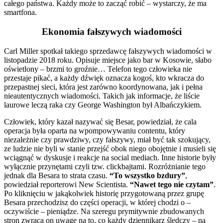
całego państwa. Każdy może to zacząć robić – wystarczy, że ma
smartfona.
Ekonomia fałszywych wiadomości
Carl Miller spotkał takiego sprzedawcę fałszywych wiadomości w
listopadzie 2018 roku. Opisuje miejsce jako bar w Kosowie, słabo
oświetlony – brzmi to groźnie… Telefon tego człowieka nie
przestaje pikać, a każdy dźwięk oznacza kogoś, kto wkracza do
przepastnej sieci, która jest zarówno koordynowana, jak i pełna
nieautentycznych wiadomości. Takich jak informacje, że liście
laurowe leczą raka czy George Washington był Albańczykiem.
Człowiek, który kazał nazywać się Besar, powiedział, że cala
operacja była oparta na wpompowywaniu contentu, który
niezależnie czy prawdziwy, czy fałszywy, miał być tak szokujący,
ze ludzie nie byli w stanie przejść obok niego obojętnie i musieli się
wciągnąć w dyskusje i reakcje na social mediach. Inne historie były
wyłącznie przynętami czyli tzw. clickbajtami. Rozróżnianie tego
jednak dla Besara to strata czasu.
“To wszystko bzdury”
,
powiedział reporterowi New Scientista.
“Nawet tego nie czytam”
.
Po kliknięciu w jakąkolwiek historię przygotowaną przez grupę
Besara przechodzisz do części operacji, w której chodzi o –
oczywiście – pieniądze. Na szeregu prymitywnie zbudowanych
stron zwraca on uwagę na to, co każdy dziennikarz śledczy – na