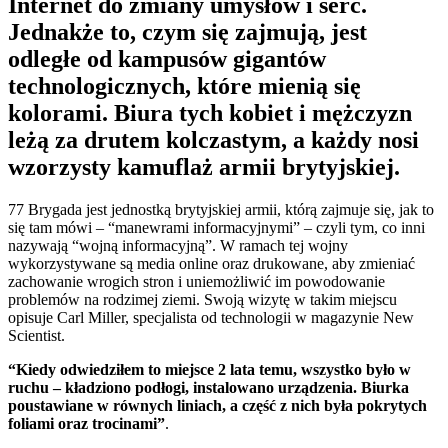
Internet do zmiany umysłów i serc.
Jednakże to, czym się zajmują, jest
odległe od kampusów gigantów
technologicznych, które mienią się
kolorami. Biura tych kobiet i mężczyzn
leżą za drutem kolczastym, a każdy nosi
wzorzysty kamuflaż armii brytyjskiej.
77 Brygada jest jednostką brytyjskiej armii, którą zajmuje się, jak to
się tam mówi – “manewrami informacyjnymi” – czyli tym, co inni
nazywają “wojną informacyjną”. W ramach tej wojny
wykorzystywane są media online oraz drukowane, aby zmieniać
zachowanie wrogich stron i uniemożliwić im powodowanie
problemów na rodzimej ziemi. Swoją wizytę w takim miejscu
opisuje Carl Miller, specjalista od technologii w magazynie New
Scientist.
“Kiedy odwiedziłem to miejsce 2 lata temu, wszystko było w
ruchu – kładziono podłogi, instalowano urządzenia. Biurka
poustawiane w równych liniach, a część z nich była pokrytych
foliami oraz trocinami”
.