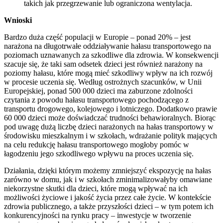
takich jak przegrzewanie lub ograniczona wentylacja.
Wnioski
Bardzo duża część populacji w Europie – ponad 20% – jest
narażona na długotrwałe oddziaływanie hałasu transportowego na
poziomach uznawanych za szkodliwe dla zdrowia. W konsekwencji
szacuje się, że taki sam odsetek dzieci jest również narażony na
poziomy hałasu, które mogą mieć szkodliwy wpływ na ich rozwój
w procesie uczenia się. Według ostrożnych szacunków, w Unii
Europejskiej, ponad 500 000 dzieci ma zaburzone zdolności
czytania z powodu hałasu transportowego pochodzącego z
transportu drogowego, kolejowego i lotniczego. Dodatkowo prawie
60 000 dzieci może doświadczać trudności behawioralnych. Biorąc
pod uwagę dużą liczbę dzieci narażonych na hałas transportowy w
środowisku mieszkalnym i w szkołach, wdrażanie polityk mających
na celu redukcję hałasu transportowego mogłoby pomóc w
łagodzeniu jego szkodliwego wpływu na proces uczenia się.
Działania, dzięki którym możemy zmniejszyć ekspozycję na hałas
zarówno w domu, jak i w szkołach zminimalizowałyby omawiane
niekorzystne skutki dla dzieci, które mogą wpływać na ich
możliwości życiowe i jakość życia przez całe życie. W kontekście
zdrowia publicznego, a także przyszłości dzieci – w tym potem ich
konkurencyjności na rynku pracy – inwestycje w tworzenie