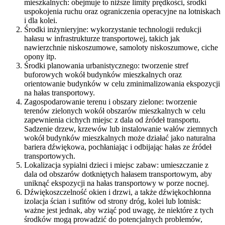
mieszkalnych: obejmuje to niższe limity prędkości, środki
uspokojenia ruchu oraz ograniczenia operacyjne na lotniskach
i dla kolei.
Środki inżynieryjne: wykorzystanie technologii redukcji
hałasu w infrastrukturze transportowej, takich jak
nawierzchnie niskoszumowe, samoloty niskoszumowe, ciche
opony itp.
Środki planowania urbanistycznego: tworzenie stref
buforowych wokół budynków mieszkalnych oraz
orientowanie budynków w celu zminimalizowania ekspozycji
na hałas transportowy.
Zagospodarowanie terenu i obszary zielone: tworzenie
terenów zielonych wokół obszarów mieszkalnych w celu
zapewnienia cichych miejsc z dala od źródeł transportu.
Sadzenie drzew, krzewów lub instalowanie wałów ziemnych
wokół budynków mieszkalnych może działać jako naturalna
bariera dźwiękowa, pochłaniając i odbijając hałas ze źródeł
transportowych.
Lokalizacja sypialni dzieci i miejsc zabaw: umieszczanie z
dala od obszarów dotkniętych hałasem transportowym, aby
uniknąć ekspozycji na hałas transportowy w porze nocnej.
Dźwiękoszczelność okien i drzwi, a także dźwiękochłonna
izolacja ścian i sufitów od strony dróg, kolei lub lotnisk:
ważne jest jednak, aby wziąć pod uwagę, że niektóre z tych
środków mogą prowadzić do potencjalnych problemów,