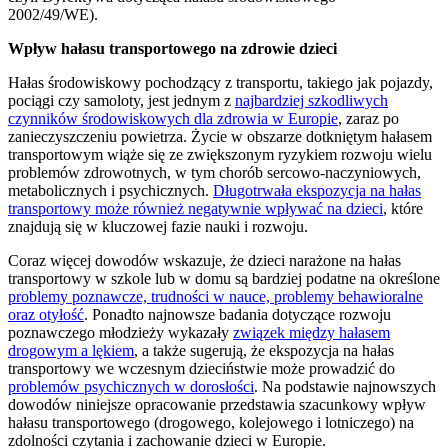
2002/49/WE).
Wpływ hałasu transportowego na zdrowie dzieci
Hałas środowiskowy pochodzący z transportu, takiego jak pojazdy,
pociągi czy samoloty, jest jednym z
najbardziej szkodliwych
czynników środowiskowych dla zdrowia w Europie
, zaraz po
zanieczyszczeniu powietrza. Życie w obszarze dotkniętym hałasem
transportowym wiąże się ze zwiększonym ryzykiem rozwoju wielu
problemów zdrowotnych, w tym chorób sercowo-naczyniowych,
metabolicznych i psychicznych.
Długotrwała ekspozycja na hałas
transportowy może również negatywnie wpływać na dzieci
, które
znajdują się w kluczowej fazie nauki i rozwoju.
Coraz więcej dowodów wskazuje, że dzieci narażone na hałas
transportowy w szkole lub w domu są bardziej podatne na określone
problemy poznawcze, trudności w nauce, problemy behawioralne
oraz otyłość
. Ponadto najnowsze badania dotyczące rozwoju
poznawczego młodzieży wykazały
związek między hałasem
drogowym a lękiem
, a także sugerują, że ekspozycja na hałas
transportowy we wczesnym dzieciństwie może prowadzić do
problemów psychicznych w dorosłości
. Na podstawie najnowszych
dowodów niniejsze opracowanie przedstawia szacunkowy wpływ
hałasu transportowego (drogowego, kolejowego i lotniczego) na
zdolności czytania i zachowanie dzieci w Europie.