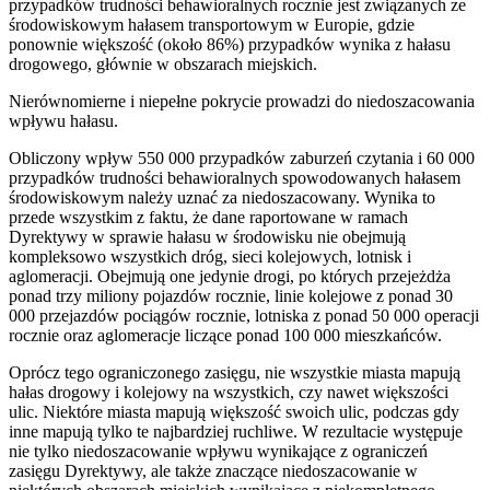
przypadków trudności behawioralnych rocznie jest związanych ze
środowiskowym hałasem transportowym w Europie, gdzie
ponownie większość (około 86%) przypadków wynika z hałasu
drogowego, głównie w obszarach miejskich.
Nierównomierne i niepełne pokrycie prowadzi do niedoszacowania
wpływu hałasu.
Obliczony wpływ 550 000 przypadków zaburzeń czytania i 60 000
przypadków trudności behawioralnych spowodowanych hałasem
środowiskowym należy uznać za niedoszacowany. Wynika to
przede wszystkim z faktu, że dane raportowane w ramach
Dyrektywy w sprawie hałasu w środowisku nie obejmują
kompleksowo wszystkich dróg, sieci kolejowych, lotnisk i
aglomeracji. Obejmują one jedynie drogi, po których przejeżdża
ponad trzy miliony pojazdów rocznie, linie kolejowe z ponad 30
000 przejazdów pociągów rocznie, lotniska z ponad 50 000 operacji
rocznie oraz aglomeracje liczące ponad 100 000 mieszkańców.
Oprócz tego ograniczonego zasięgu, nie wszystkie miasta mapują
hałas drogowy i kolejowy na wszystkich, czy nawet większości
ulic. Niektóre miasta mapują większość swoich ulic, podczas gdy
inne mapują tylko te najbardziej ruchliwe. W rezultacie występuje
nie tylko niedoszacowanie wpływu wynikające z ograniczeń
zasięgu Dyrektywy, ale także znaczące niedoszacowanie w