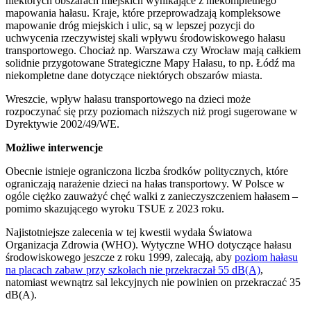
niektórych obszarach miejskich wynikające z niekompletnego
mapowania hałasu. Kraje, które przeprowadzają kompleksowe
mapowanie dróg miejskich i ulic, są w lepszej pozycji do
uchwycenia rzeczywistej skali wpływu środowiskowego hałasu
transportowego. Chociaż np. Warszawa czy Wrocław mają całkiem
solidnie przygotowane Strategiczne Mapy Hałasu, to np. Łódź ma
niekompletne dane dotyczące niektórych obszarów miasta.
Wreszcie, wpływ hałasu transportowego na dzieci może
rozpoczynać się przy poziomach niższych niż progi sugerowane w
Dyrektywie 2002/49/WE.
Możliwe interwencje
Obecnie istnieje ograniczona liczba środków politycznych, które
ograniczają narażenie dzieci na hałas transportowy. W Polsce w
ogóle ciężko zauważyć chęć walki z zanieczyszczeniem hałasem –
pomimo skazującego wyroku TSUE z 2023 roku.
Najistotniejsze zalecenia w tej kwestii wydała Światowa
Organizacja Zdrowia (WHO). Wytyczne WHO dotyczące hałasu
środowiskowego jeszcze z roku 1999, zalecają, aby
poziom hałasu
na placach zabaw przy szkołach nie przekraczał 55 dB(A)
,
natomiast wewnątrz sal lekcyjnych nie powinien on przekraczać 35
dB(A).