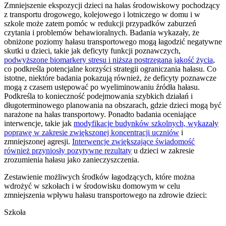
Zmniejszenie ekspozycji dzieci na hałas środowiskowy pochodzący
z transportu drogowego, kolejowego i lotniczego w domu i w
szkole może zatem pomóc w redukcji przypadków zaburzeń
czytania i problemów behawioralnych. Badania wykazały, że
obniżone poziomy hałasu transportowego mogą łagodzić negatywne
skutki u dzieci, takie jak deficyty funkcji poznawczych,
podwyższone biomarkery stresu i niższa postrzegana jakość życia
,
co podkreśla potencjalne korzyści strategii ograniczania hałasu. Co
istotne, niektóre badania pokazują również, że deficyty poznawcze
mogą z czasem ustępować po wyeliminowaniu źródła hałasu.
Podkreśla to konieczność podejmowania szybkich działań i
długoterminowego planowania na obszarach, gdzie dzieci mogą być
narażone na hałas transportowy. Ponadto badania oceniające
interwencje, takie jak
modyfikacje budynków szkolnych, wykazały
poprawę w zakresie zwiększonej koncentracji uczniów
i
zmniejszonej agresji.
Interwencje zwiększające świadomość
również przyniosły pozytywne rezultaty
u dzieci w zakresie
zrozumienia hałasu jako zanieczyszczenia.
Zestawienie możliwych środków łagodzących, które można
wdrożyć w szkołach i w środowisku domowym w celu
zmniejszenia wpływu hałasu transportowego na zdrowie dzieci:
Szkoła