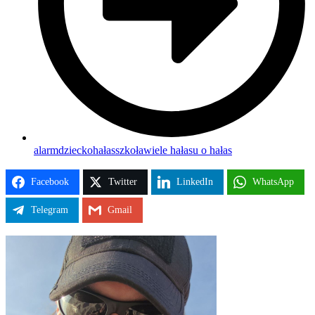
alarm
dziecko
hałas
szkoła
wiele hałasu o hałas
Facebook
Twitter
LinkedIn
WhatsApp
Telegram
Gmail