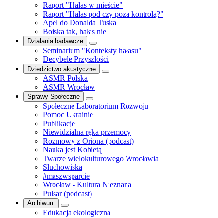
Raport "Hałas w mieście"
Raport "Hałas pod czy poza kontrolą?"
Apel do Donalda Tuska
Boiska tak, hałas nie
Działania badawcze
Seminarium "Konteksty hałasu"
Decybele Przyszłości
Dziedzictwo akustyczne
ASMR Polska
ASMR Wrocław
Sprawy Społeczne
Społeczne Laboratorium Rozwoju
Pomoc Ukrainie
Publikacje
Niewidzialna ręka przemocy
Rozmowy z Oriona (podcast)
Nauka jest Kobietą
Twarze wielokulturowego Wrocławia
Słuchowiska
#maszwsparcie
Wrocław - Kultura Nieznana
Pulsar (podcast)
Archiwum
Edukacja ekologiczna