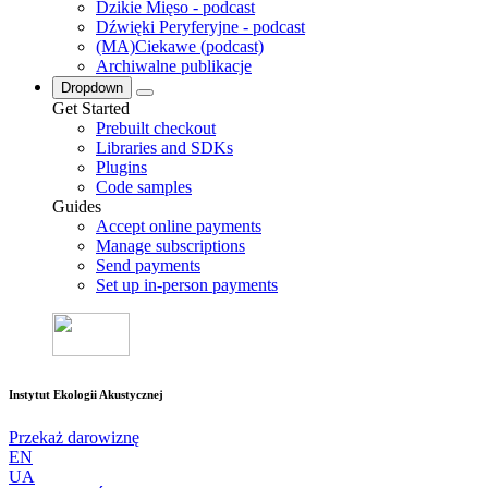
Dzikie Mięso - podcast
Dźwięki Peryferyjne - podcast
(MA)Ciekawe (podcast)
Archiwalne publikacje
Dropdown
Get Started
Prebuilt checkout
Libraries and SDKs
Plugins
Code samples
Guides
Accept online payments
Manage subscriptions
Send payments
Set up in-person payments
Instytut Ekologii Akustycznej
Przekaż darowiznę
EN
UA