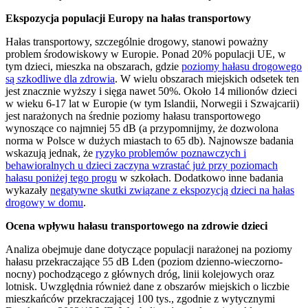
Ekspozycja populacji Europy na hałas transportowy
Hałas transportowy, szczególnie drogowy, stanowi poważny
problem środowiskowy w Europie. Ponad 20% populacji UE, w
tym dzieci, mieszka na obszarach, gdzie
poziomy hałasu drogowego
są szkodliwe dla zdrowia
. W wielu obszarach miejskich odsetek ten
jest znacznie wyższy i sięga nawet 50%. Około 14 milionów dzieci
w wieku 6-17 lat w Europie (w tym Islandii, Norwegii i Szwajcarii)
jest narażonych na średnie poziomy hałasu transportowego
wynoszące co najmniej 55 dB (a przypomnijmy, że dozwolona
norma w Polsce w dużych miastach to 65 db). Najnowsze badania
wskazują jednak, że
ryzyko problemów poznawczych i
behawioralnych u dzieci zaczyna wzrastać już przy poziomach
hałasu poniżej tego progu
w szkołach. Dodatkowo inne badania
wykazały
negatywne skutki związane z ekspozycją dzieci na hałas
drogowy w domu
.
Ocena wpływu hałasu transportowego na zdrowie dzieci
Analiza obejmuje dane dotyczące populacji narażonej na poziomy
hałasu przekraczające 55 dB Lden (poziom dzienno-wieczorno-
nocny) pochodzącego z głównych dróg, linii kolejowych oraz
lotnisk. Uwzględnia również dane z obszarów miejskich o liczbie
mieszkańców przekraczającej 100 tys., zgodnie z wytycznymi