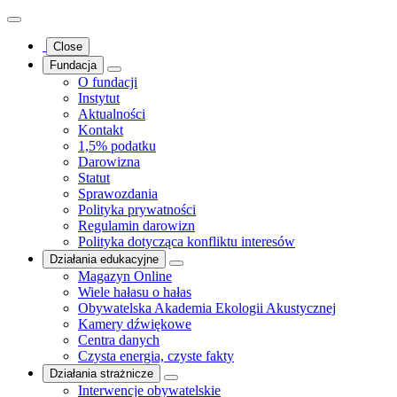
Close
Fundacja
O fundacji
Instytut
Aktualności
Kontakt
1,5% podatku
Darowizna
Statut
Sprawozdania
Polityka prywatności
Regulamin darowizn
Polityka dotycząca konfliktu interesów
Działania edukacyjne
Magazyn Online
Wiele hałasu o hałas
Obywatelska Akademia Ekologii Akustycznej
Kamery dźwiękowe
Centra danych
Czysta energia, czyste fakty
Działania strażnicze
Interwencje obywatelskie