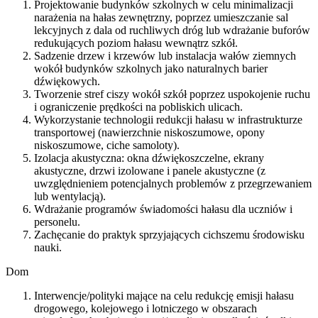
Projektowanie budynków szkolnych w celu minimalizacji
narażenia na hałas zewnętrzny, poprzez umieszczanie sal
lekcyjnych z dala od ruchliwych dróg lub wdrażanie buforów
redukujących poziom hałasu wewnątrz szkół.
Sadzenie drzew i krzewów lub instalacja wałów ziemnych
wokół budynków szkolnych jako naturalnych barier
dźwiękowych.
Tworzenie stref ciszy wokół szkół poprzez uspokojenie ruchu
i ograniczenie prędkości na pobliskich ulicach.
Wykorzystanie technologii redukcji hałasu w infrastrukturze
transportowej (nawierzchnie niskoszumowe, opony
niskoszumowe, ciche samoloty).
Izolacja akustyczna: okna dźwiękoszczelne, ekrany
akustyczne, drzwi izolowane i panele akustyczne (z
uwzględnieniem potencjalnych problemów z przegrzewaniem
lub wentylacją).
Wdrażanie programów świadomości hałasu dla uczniów i
personelu.
Zachęcanie do praktyk sprzyjających cichszemu środowisku
nauki.
Dom
Interwencje/polityki mające na celu redukcję emisji hałasu
drogowego, kolejowego i lotniczego w obszarach