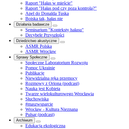
Raport "Hałas w mieście"
Raport "Hałas pod czy poza kontrolą?"
Apel do Donalda Tuska
Boiska tak, hałas nie
Działania badawcze
Seminarium "Konteksty hałasu"
Decybele Przyszłości
Dziedzictwo akustyczne
ASMR Polska
ASMR Wrocław
Sprawy Społeczne
Społeczne Laboratorium Rozwoju
Pomoc Ukrainie
Publikacje
Niewidzialna ręka przemocy
Rozmowy z Oriona (podcast)
Nauka jest Kobietą
Twarze wielokulturowego Wrocławia
Słuchowiska
#maszwsparcie
Wrocław - Kultura Nieznana
Pulsar (podcast)
Archiwum
Edukacja ekologiczna