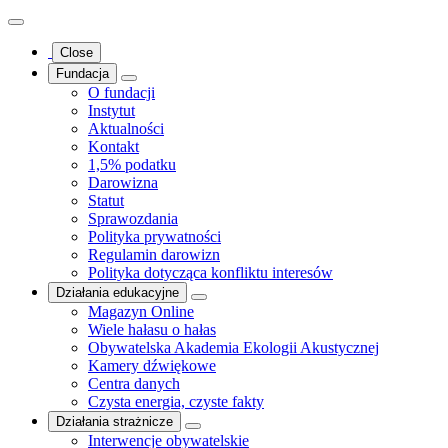
Close
Fundacja
O fundacji
Instytut
Aktualności
Kontakt
1,5% podatku
Darowizna
Statut
Sprawozdania
Polityka prywatności
Regulamin darowizn
Polityka dotycząca konfliktu interesów
Działania edukacyjne
Magazyn Online
Wiele hałasu o hałas
Obywatelska Akademia Ekologii Akustycznej
Kamery dźwiękowe
Centra danych
Czysta energia, czyste fakty
Działania strażnicze
Interwencje obywatelskie