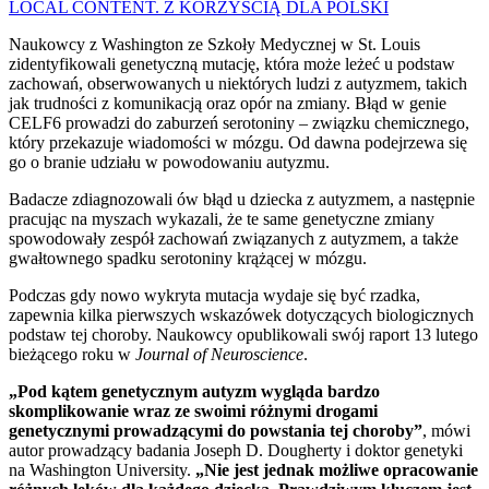
LOCAL CONTENT. Z KORZYŚCIĄ DLA POLSKI
Naukowcy z Washington ze Szkoły Medycznej w St. Louis
zidentyfikowali genetyczną mutację, która może leżeć u podstaw
zachowań, obserwowanych u niektórych ludzi z autyzmem, takich
jak trudności z komunikacją oraz opór na zmiany. Błąd w genie
CELF6 prowadzi do zaburzeń serotoniny – związku chemicznego,
który przekazuje wiadomości w mózgu.
Od dawna podejrzewa się
go o branie udziału w powodowaniu autyzmu.
Badacze zdiagnozowali ów błąd u dziecka z autyzmem, a następnie
pracując na myszach wykazali, że te same genetyczne zmiany
spowodowały zespół zachowań związanych z autyzmem, a także
gwałtownego spadku serotoniny krążącej w mózgu.
Podczas gdy nowo wykryta mutacja wydaje się być rzadka,
zapewnia kilka pierwszych wskazówek dotyczących biologicznych
podstaw tej choroby. Naukowcy opublikowali swój raport 13 lutego
bieżącego roku w
Journal of Neuroscience
.
„Pod kątem genetycznym autyzm wygląda bardzo
skomplikowanie wraz ze swoimi różnymi drogami
genetycznymi prowadzącymi do powstania tej choroby”
, mówi
autor prowadzący badania Joseph D. Dougherty i doktor genetyki
na Washington University.
„Nie jest jednak możliwe opracowanie