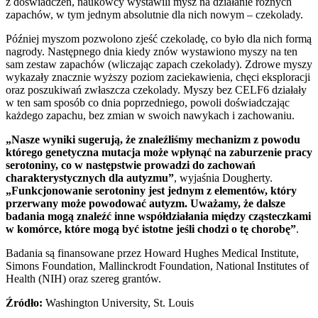
z doświadczeń, naukowcy wystawili mysz na działanie różnych
zapachów, w tym jednym absolutnie dla nich nowym – czekolady.
Później myszom pozwolono zjeść czekoladę, co było dla nich formą
nagrody. Następnego dnia kiedy znów wystawiono myszy na ten
sam zestaw zapachów (wliczając zapach czekolady). Zdrowe myszy
wykazały znacznie wyższy poziom zaciekawienia, chęci eksploracji
oraz poszukiwań zwłaszcza czekolady. Myszy bez CELF6 działały
w ten sam sposób co dnia poprzedniego, powoli doświadczając
każdego zapachu, bez zmian w swoich nawykach i zachowaniu.
„Nasze wyniki sugerują, że znaleźliśmy mechanizm z powodu
którego genetyczna mutacja może wpłynąć na zaburzenie pracy
serotoniny, co w następstwie prowadzi do zachowań
charakterystycznych dla autyzmu”
, wyjaśnia Dougherty.
„Funkcjonowanie serotoniny jest jednym z elementów, który
przerwany może powodować autyzm. Uważamy, że dalsze
badania mogą znaleźć inne współdziałania między cząsteczkami
w komórce, które mogą być istotne jeśli chodzi o tę chorobę”
.
Badania są finansowane przez Howard Hughes Medical Institute,
Simons Foundation, Mallinckrodt Foundation, National Institutes of
Health (NIH) oraz szereg grantów.
Źródło:
Washington University, St. Louis