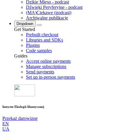
Dzikie Mięso - podcast
Dźwięki Peryferyjne - podcast
(MA)Ciekawe (podcast)
Archiwalne publikacje
Dropdown
Get Started
Prebuilt checkout
Libraries and SDKs
Plugins
Code samples
Guides
Accept online payments
Manage subscriptions
Send payments
Set up in-person payments
Instytut Ekologii Akustycznej
Przekaż darowiznę
EN
UA