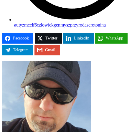
autyzm
celf6
człowiek
gen
mysz
przyroda
serotonina
Facebook
Twitter
LinkedIn
WhatsApp
Telegram
Gmail