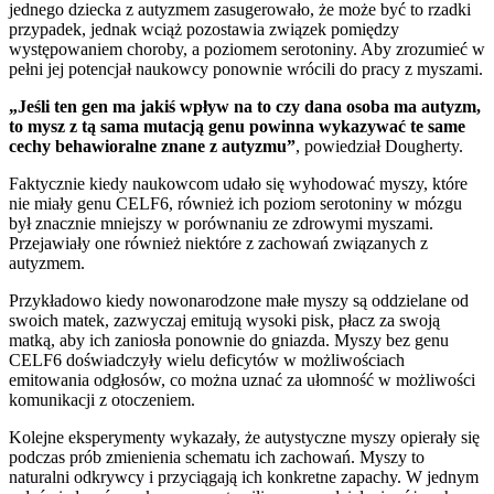
jednego dziecka z autyzmem zasugerowało, że może być to rzadki
przypadek, jednak wciąż pozostawia związek pomiędzy
występowaniem choroby, a poziomem serotoniny. Aby zrozumieć w
pełni jej potencjał naukowcy ponownie wrócili do pracy z myszami.
„Jeśli ten gen ma jakiś wpływ na to czy dana osoba ma autyzm,
to mysz z tą sama mutacją genu powinna wykazywać te same
cechy behawioralne znane z autyzmu”
, powiedział Dougherty.
Faktycznie kiedy naukowcom udało się wyhodować myszy, które
nie miały genu CELF6, również ich poziom serotoniny w mózgu
był znacznie mniejszy w porównaniu ze zdrowymi myszami.
Przejawiały one również niektóre z zachowań związanych z
autyzmem.
Przykładowo kiedy nowonarodzone małe myszy są oddzielane od
swoich matek, zazwyczaj emitują wysoki pisk, płacz za swoją
matką, aby ich zaniosła ponownie do gniazda. Myszy bez genu
CELF6 doświadczyły wielu deficytów w możliwościach
emitowania odgłosów, co można uznać za ułomność w możliwości
komunikacji z otoczeniem.
Kolejne eksperymenty wykazały, że autystyczne myszy opierały się
podczas prób zmienienia schematu ich zachowań. Myszy to
naturalni odkrywcy i przyciągają ich konkretne zapachy. W jednym