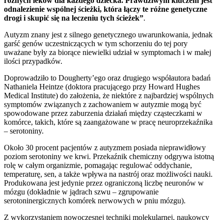
różnych leków dla każdego dziecka. Prawdziwym kluczem jest
odnalezienie wspólnej ścieżki, która łączy te różne genetyczne
drogi i skupić się na leczeniu tych ścieżek”
.
Autyzm znany jest z silnego genetycznego uwarunkowania, jednak
garść genów uczestniczących w tym schorzeniu do tej pory
uważane były za biorące niewielki udział w symptomach i w małej
ilości przypadków.
Doprowadziło to Dougherty’ego oraz drugiego współautora badań
Nathaniela Heintze (doktora pracującego przy Howard Hughes
Medical Institute) do założenia, że niektóre z najbardziej wspólnych
symptomów związanych z zachowaniem w autyzmie mogą być
spowodowane przez zaburzenia działań między cząsteczkami w
komórce, takich, które są zaangażowane w pracę neuroprzekaźnika
– serotoniny.
Około 30 procent pacjentów z autyzmem posiada nieprawidłowy
poziom serotoniny we krwi. Przekaźnik chemiczny odgrywa istotną
rolę w całym organizmie, pomagając regulować oddychanie,
temperaturę, sen, a także wpływa na nastrój oraz możliwości nauki.
Produkowana jest jedynie przez ograniczoną liczbę neuronów w
mózgu (dokładnie w jądrach szwu – zgrupowanie
serotoninergicznych komórek nerwowych w pniu mózgu).
Z wykorzystaniem nowoczesnej techniki molekularnej, naukowcy