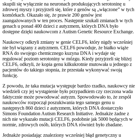
skupili się wyłącznie na neuronach produkujących serotoninę u
zdrowej myszy i przyjrzeli się, które z genów są „włączone” w tych
komórkach. Okazało się, że prawie 200 genów jest
zaangażowanych w ten proces. Następnie szukali zmianach w tych
genach u ponad 400 dzieci z autyzmem, których DNA było
dostępne dzięki naukowcom z Autism Genetic Resource Exchange.
Naukowcy odkryli zmiany w genie CELF6, który nigdy wcześniej
nie był wiązany z autyzmem. CELF6 powoduje, że białko wiąże
RNA do swojego chemicznego kuzyna DNA i wydaje się
regulować poziom serotoniny w mózgu. Kiedy przyjrzeli się bliżej
CELF6, odkryli, że kopia genu kilkukrotnie mutowała u jednego z
pacjentów do takiego stopnia, że przestała wykonywać swoją
funkcję.
Z powodu, że taka mutacja występuje bardzo rzadko, naukowcy nie
wiedzieli czy jej wystąpienie było przypadkiem czy rzeczona wada
faktycznie może powodować autyzm. Spowodowało to, że zespół
naukowców rozpoczął poszukiwania tego samego genu u
następnych 860 dzieci z autyzmem, których DNA dostarczyło
Simons Foundation Autism Research Initiative. Jednakże żadne z
nich nie wykazało mutacji CELF6, podobnie jak 5000 będących w
normie, zdrowych osób, których DNA również było zbadane.
Jednakże posiadając znaleziony wcześniej błąd genetyczny u