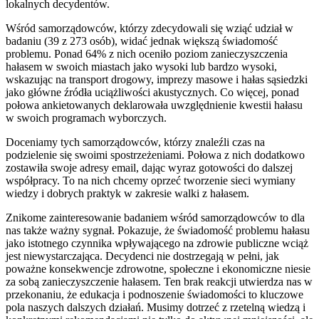
lokalnych decydentów.
Wśród samorządowców, którzy zdecydowali się wziąć udział w
badaniu (39 z 273 osób), widać jednak większą świadomość
problemu. Ponad 64% z nich oceniło poziom zanieczyszczenia
hałasem w swoich miastach jako wysoki lub bardzo wysoki,
wskazując na transport drogowy, imprezy masowe i hałas sąsiedzki
jako główne źródła uciążliwości akustycznych. Co więcej, ponad
połowa ankietowanych deklarowała uwzględnienie kwestii hałasu
w swoich programach wyborczych.
Doceniamy tych samorządowców, którzy znaleźli czas na
podzielenie się swoimi spostrzeżeniami. Połowa z nich dodatkowo
zostawiła swoje adresy email, dając wyraz gotowości do dalszej
współpracy. To na nich chcemy oprzeć tworzenie sieci wymiany
wiedzy i dobrych praktyk w zakresie walki z hałasem.
Znikome zainteresowanie badaniem wśród samorządowców to dla
nas także ważny sygnał. Pokazuje, że świadomość problemu hałasu
jako istotnego czynnika wpływającego na zdrowie publiczne wciąż
jest niewystarczająca. Decydenci nie dostrzegają w pełni, jak
poważne konsekwencje zdrowotne, społeczne i ekonomiczne niesie
za sobą zanieczyszczenie hałasem. Ten brak reakcji utwierdza nas w
przekonaniu, że edukacja i podnoszenie świadomości to kluczowe
pola naszych dalszych działań. Musimy dotrzeć z rzetelną wiedzą i