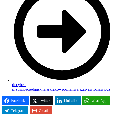
decybele
przyszłości
gdańsk
hałas
kraków
poznań
warszawa
wrocław
łódź
Facebook
Twitter
LinkedIn
WhatsApp
Telegram
Gmail