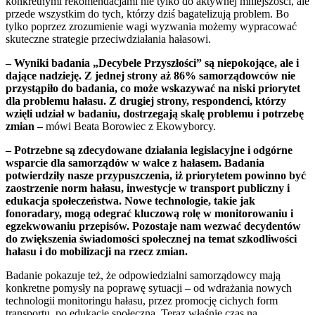
konkretnymi rekomendacjami nie tylko do aktywnej mniejszości, ale
przede wszystkim do tych, którzy dziś bagatelizują problem. Bo
tylko poprzez zrozumienie wagi wyzwania możemy wypracować
skuteczne strategie przeciwdziałania hałasowi.
– Wyniki badania „Decybele Przyszłości” są niepokojące, ale i
dające nadzieję. Z jednej strony aż 86% samorządowców nie
przystąpiło do badania, co może wskazywać na niski priorytet
dla problemu hałasu. Z drugiej strony, respondenci, którzy
wzięli udział w badaniu, dostrzegają skalę problemu i potrzebę
zmian –
mówi Beata Borowiec z Ekowyborcy.
– Potrzebne są zdecydowane działania legislacyjne i odgórne
wsparcie dla samorządów w walce z hałasem. Badania
potwierdziły nasze przypuszczenia, iż priorytetem powinno być
zaostrzenie norm hałasu, inwestycje w transport publiczny i
edukacja społeczeństwa. Nowe technologie, takie jak
fonoradary, mogą odegrać kluczową rolę w monitorowaniu i
egzekwowaniu przepisów. Pozostaje nam wezwać decydentów
do zwiększenia świadomości społecznej na temat szkodliwości
hałasu i do mobilizacji na rzecz zmian.
Badanie pokazuje też, że odpowiedzialni samorządowcy mają
konkretne pomysły na poprawę sytuacji – od wdrażania nowych
technologii monitoringu hałasu, przez promocję cichych form
transportu, po edukację społeczną. Teraz właśnie czas na