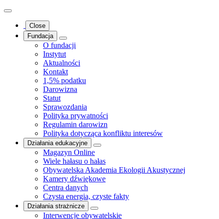
Close
Fundacja
O fundacji
Instytut
Aktualności
Kontakt
1,5% podatku
Darowizna
Statut
Sprawozdania
Polityka prywatności
Regulamin darowizn
Polityka dotycząca konfliktu interesów
Działania edukacyjne
Magazyn Online
Wiele hałasu o hałas
Obywatelska Akademia Ekologii Akustycznej
Kamery dźwiękowe
Centra danych
Czysta energia, czyste fakty
Działania strażnicze
Interwencje obywatelskie