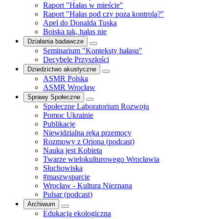
Raport "Hałas w mieście"
Raport "Hałas pod czy poza kontrolą?"
Apel do Donalda Tuska
Boiska tak, hałas nie
Działania badawcze
Seminarium "Konteksty hałasu"
Decybele Przyszłości
Dziedzictwo akustyczne
ASMR Polska
ASMR Wrocław
Sprawy Społeczne
Społeczne Laboratorium Rozwoju
Pomoc Ukrainie
Publikacje
Niewidzialna ręka przemocy
Rozmowy z Oriona (podcast)
Nauka jest Kobietą
Twarze wielokulturowego Wrocławia
Słuchowiska
#maszwsparcie
Wrocław - Kultura Nieznana
Pulsar (podcast)
Archiwum
Edukacja ekologiczna