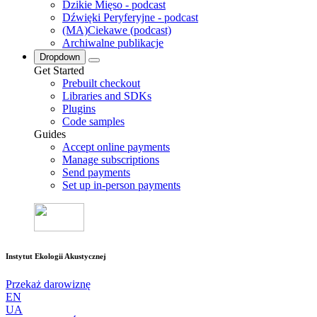
Dzikie Mięso - podcast
Dźwięki Peryferyjne - podcast
(MA)Ciekawe (podcast)
Archiwalne publikacje
Dropdown
Get Started
Prebuilt checkout
Libraries and SDKs
Plugins
Code samples
Guides
Accept online payments
Manage subscriptions
Send payments
Set up in-person payments
Instytut Ekologii Akustycznej
Przekaż darowiznę
EN
UA