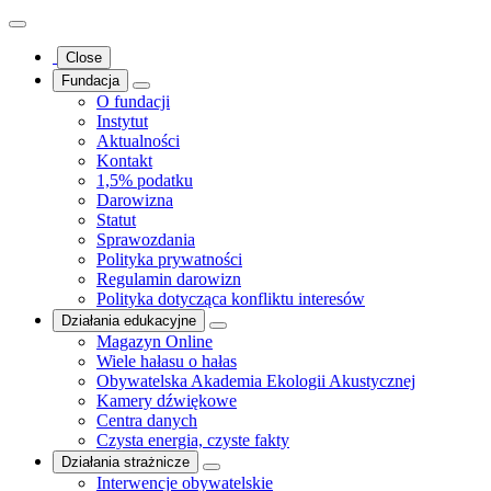
Close
Fundacja
O fundacji
Instytut
Aktualności
Kontakt
1,5% podatku
Darowizna
Statut
Sprawozdania
Polityka prywatności
Regulamin darowizn
Polityka dotycząca konfliktu interesów
Działania edukacyjne
Magazyn Online
Wiele hałasu o hałas
Obywatelska Akademia Ekologii Akustycznej
Kamery dźwiękowe
Centra danych
Czysta energia, czyste fakty
Działania strażnicze
Interwencje obywatelskie