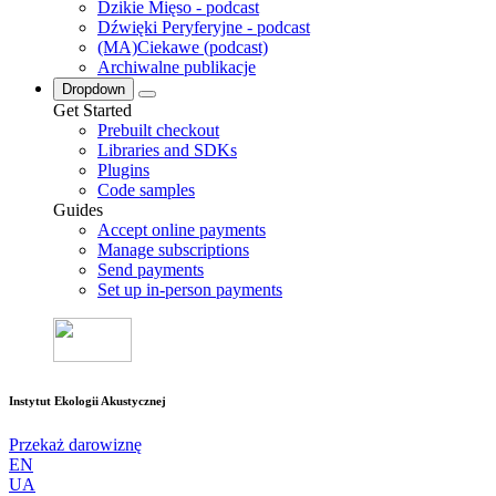
Dzikie Mięso - podcast
Dźwięki Peryferyjne - podcast
(MA)Ciekawe (podcast)
Archiwalne publikacje
Dropdown
Get Started
Prebuilt checkout
Libraries and SDKs
Plugins
Code samples
Guides
Accept online payments
Manage subscriptions
Send payments
Set up in-person payments
Instytut Ekologii Akustycznej
Przekaż darowiznę
EN
UA