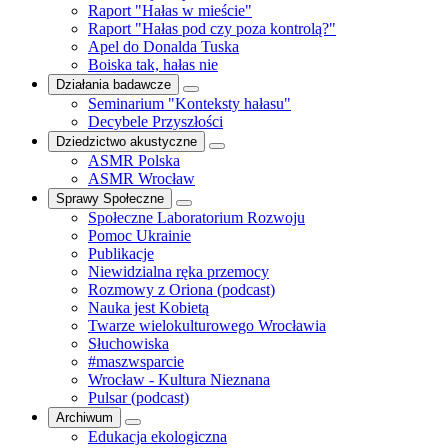
Raport "Hałas w mieście"
Raport "Hałas pod czy poza kontrolą?"
Apel do Donalda Tuska
Boiska tak, hałas nie
Działania badawcze
Seminarium "Konteksty hałasu"
Decybele Przyszłości
Dziedzictwo akustyczne
ASMR Polska
ASMR Wrocław
Sprawy Społeczne
Społeczne Laboratorium Rozwoju
Pomoc Ukrainie
Publikacje
Niewidzialna ręka przemocy
Rozmowy z Oriona (podcast)
Nauka jest Kobietą
Twarze wielokulturowego Wrocławia
Słuchowiska
#maszwsparcie
Wrocław - Kultura Nieznana
Pulsar (podcast)
Archiwum
Edukacja ekologiczna