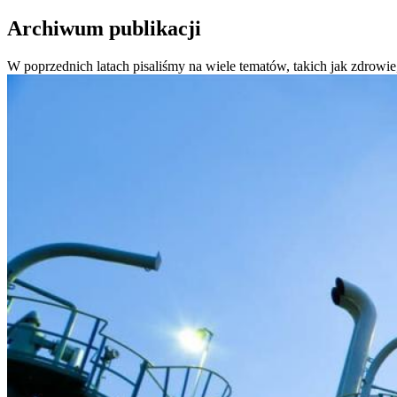
Archiwum publikacji
W poprzednich latach pisaliśmy na wiele tematów, takich jak zdrowie,