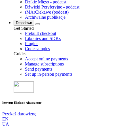
Dzikie Mięso - podcast
Dźwięki Peryferyjne - podcast
(MA)Ciekawe (podcast)
Archiwalne publikacje
Dropdown
Get Started
Prebuilt checkout
Libraries and SDKs
Plugins
Code samples
Guides
Accept online payments
Manage subscriptions
Send payments
Set up in-person payments
Instytut Ekologii Akustycznej
Przekaż darowiznę
EN
UA