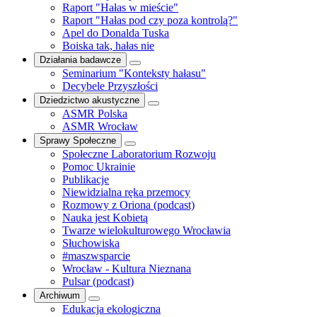
Raport "Hałas w mieście"
Raport "Hałas pod czy poza kontrolą?"
Apel do Donalda Tuska
Boiska tak, hałas nie
Działania badawcze
Seminarium "Konteksty hałasu"
Decybele Przyszłości
Dziedzictwo akustyczne
ASMR Polska
ASMR Wrocław
Sprawy Społeczne
Społeczne Laboratorium Rozwoju
Pomoc Ukrainie
Publikacje
Niewidzialna ręka przemocy
Rozmowy z Oriona (podcast)
Nauka jest Kobietą
Twarze wielokulturowego Wrocławia
Słuchowiska
#maszwsparcie
Wrocław - Kultura Nieznana
Pulsar (podcast)
Archiwum
Edukacja ekologiczna