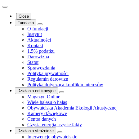
Close
Fundacja
O fundacji
Instytut
Aktualności
Kontakt
1,5% podatku
Darowizna
Statut
Sprawozdania
Polityka prywatności
Regulamin darowizn
Polityka dotycząca konfliktu interesów
Działania edukacyjne
Magazyn Online
Wiele hałasu o hałas
Obywatelska Akademia Ekologii Akustycznej
Kamery dźwiękowe
Centra danych
Czysta energia, czyste fakty
Działania strażnicze
Interwencje obywatelskie