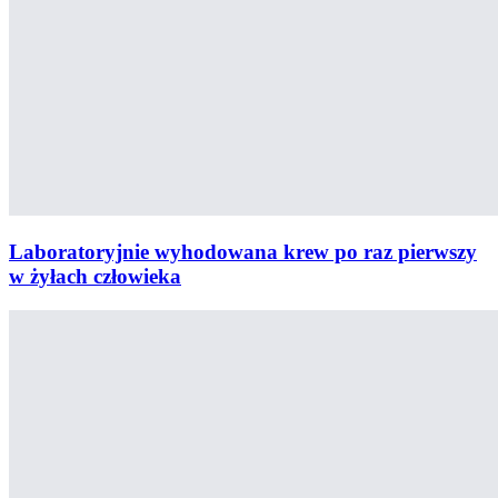
Laboratoryjnie wyhodowana krew po raz pierwszy
w żyłach człowieka