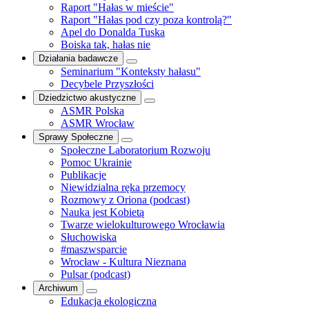
Raport "Hałas w mieście"
Raport "Hałas pod czy poza kontrolą?"
Apel do Donalda Tuska
Boiska tak, hałas nie
Działania badawcze
Seminarium "Konteksty hałasu"
Decybele Przyszłości
Dziedzictwo akustyczne
ASMR Polska
ASMR Wrocław
Sprawy Społeczne
Społeczne Laboratorium Rozwoju
Pomoc Ukrainie
Publikacje
Niewidzialna ręka przemocy
Rozmowy z Oriona (podcast)
Nauka jest Kobietą
Twarze wielokulturowego Wrocławia
Słuchowiska
#maszwsparcie
Wrocław - Kultura Nieznana
Pulsar (podcast)
Archiwum
Edukacja ekologiczna