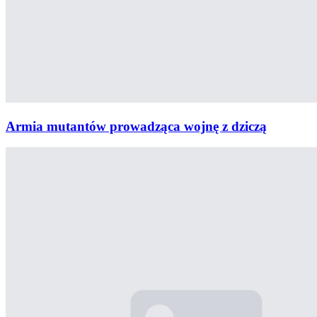
Armia mutantów prowadząca wojnę z dziczą