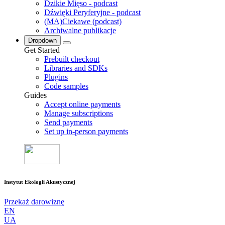
Dzikie Mięso - podcast
Dźwięki Peryferyjne - podcast
(MA)Ciekawe (podcast)
Archiwalne publikacje
Dropdown
Get Started
Prebuilt checkout
Libraries and SDKs
Plugins
Code samples
Guides
Accept online payments
Manage subscriptions
Send payments
Set up in-person payments
Instytut Ekologii Akustycznej
Przekaż darowiznę
EN
UA