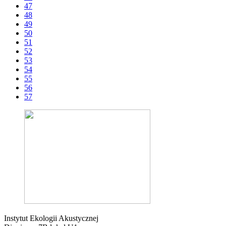
47
48
49
50
51
52
53
54
55
56
57
Instytut Ekologii Akustycznej