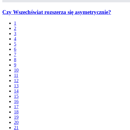
Czy Wszechświat rozszerza się asymetrycznie?
1
2
3
4
5
6
7
8
9
10
11
12
13
14
15
16
17
18
19
20
21