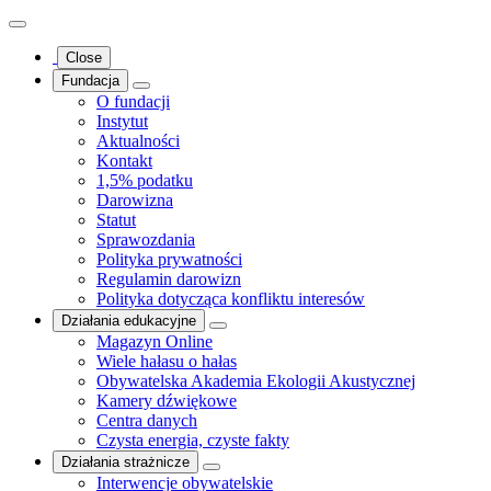
Close
Fundacja
O fundacji
Instytut
Aktualności
Kontakt
1,5% podatku
Darowizna
Statut
Sprawozdania
Polityka prywatności
Regulamin darowizn
Polityka dotycząca konfliktu interesów
Działania edukacyjne
Magazyn Online
Wiele hałasu o hałas
Obywatelska Akademia Ekologii Akustycznej
Kamery dźwiękowe
Centra danych
Czysta energia, czyste fakty
Działania strażnicze
Interwencje obywatelskie