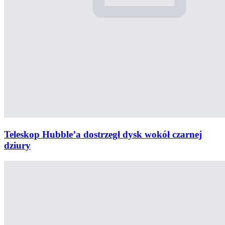
Teleskop Hubble’a dostrzegł dysk wokół czarnej
dziury