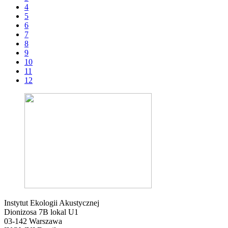
4
5
6
7
8
9
10
11
12
Instytut Ekologii Akustycznej
Dionizosa 7B lokal U1
03-142 Warszawa