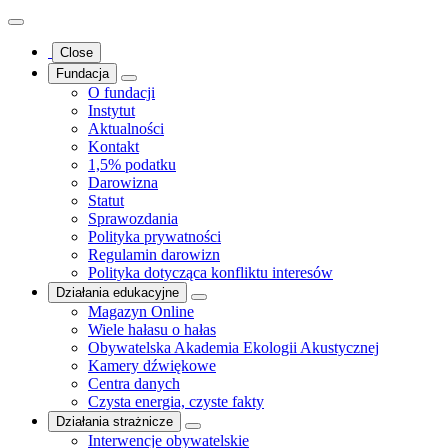
Close
Fundacja
O fundacji
Instytut
Aktualności
Kontakt
1,5% podatku
Darowizna
Statut
Sprawozdania
Polityka prywatności
Regulamin darowizn
Polityka dotycząca konfliktu interesów
Działania edukacyjne
Magazyn Online
Wiele hałasu o hałas
Obywatelska Akademia Ekologii Akustycznej
Kamery dźwiękowe
Centra danych
Czysta energia, czyste fakty
Działania strażnicze
Interwencje obywatelskie