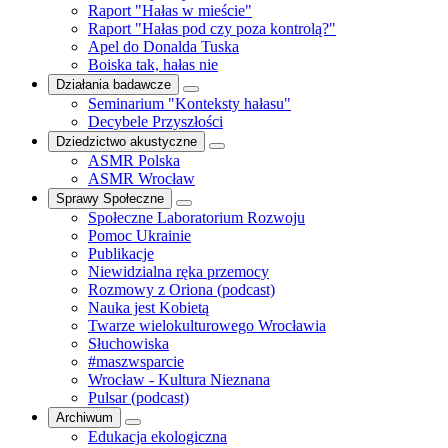
Raport "Hałas w mieście"
Raport "Hałas pod czy poza kontrolą?"
Apel do Donalda Tuska
Boiska tak, hałas nie
Działania badawcze
Seminarium "Konteksty hałasu"
Decybele Przyszłości
Dziedzictwo akustyczne
ASMR Polska
ASMR Wrocław
Sprawy Społeczne
Społeczne Laboratorium Rozwoju
Pomoc Ukrainie
Publikacje
Niewidzialna ręka przemocy
Rozmowy z Oriona (podcast)
Nauka jest Kobietą
Twarze wielokulturowego Wrocławia
Słuchowiska
#maszwsparcie
Wrocław - Kultura Nieznana
Pulsar (podcast)
Archiwum
Edukacja ekologiczna