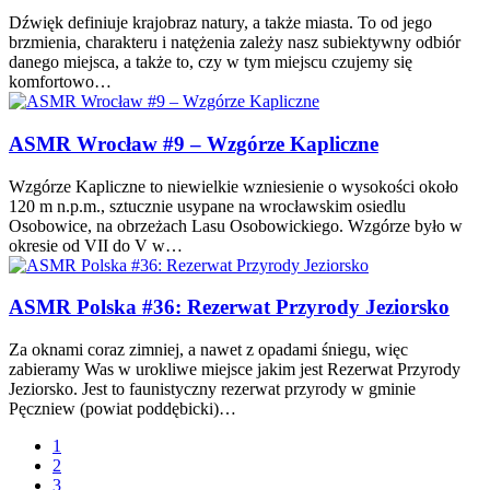
Dźwięk definiuje krajobraz natury, a także miasta. To od jego
brzmienia, charakteru i natężenia zależy nasz subiektywny odbiór
danego miejsca, a także to, czy w tym miejscu czujemy się
komfortowo…
ASMR Wrocław #9 – Wzgórze Kapliczne
Wzgórze Kapliczne to niewielkie wzniesienie o wysokości około
120 m n.p.m., sztucznie usypane na wrocławskim osiedlu
Osobowice, na obrzeżach Lasu Osobowickiego. Wzgórze było w
okresie od VII do V w…
ASMR Polska #36: Rezerwat Przyrody Jeziorsko
Za oknami coraz zimniej, a nawet z opadami śniegu, więc
zabieramy Was w urokliwe miejsce jakim jest Rezerwat Przyrody
Jeziorsko. Jest to faunistyczny rezerwat przyrody w gminie
Pęczniew (powiat poddębicki)…
1
2
3