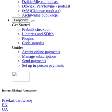
Dzikie Mięso - podcast
Dźwięki Peryferyjne - podcast
(MA)Ciekawe (podcast)
Archiwalne publikacje
Dropdown
Get Started
Prebuilt checkout
Libraries and SDKs
Plugins
Code samples
Guides
Accept online payments
Manage subscriptions
Send payments
Set up in-person payments
Instytut Ekologii Akustycznej
Przekaż darowiznę
EN
UA