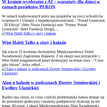
W krainie wyobraźni z AI – warsztaty dla dzieci w
ramach projektów PFRON
W ramach realizowanych przez nas projektów na rzecz uchodźców
wojennych z Ukrainy z niepełnosprawnościami - "Ponad Granicami
- III Edycja" (lider Nasza Fundacja) oraz "Pomoc Ponad
Granicami" (lider Fundacja Drogi),…
Wise Habit Talks o ciszy i hałasie
Jak wiecie 25 kwietnia obchodzimy Międzynarodowy Dzień
Świadomości Zagrożenia Hałasem. Z tej okazji nasi przyjaciele z
Wise Habit zorganizowali panel dyskusyjny na temat ciszy - "Cisza
jako luksus", który odbył…
Alan o hałasie w podcastach Doroty Setniewskiej i
Eweliny Ulanickiej
Bardzo nas cieszy, że coraz częściej problematyka hałasu dostaje się
do przestrzeni społecznej i możemy podejmować dyskusję na ten
temat. Wczoraj, z okazji Międzynarodowego Dnia Świadomości