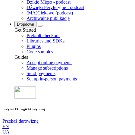
Dzikie Mięso - podcast
Dźwięki Peryferyjne - podcast
(MA)Ciekawe (podcast)
Archiwalne publikacje
Dropdown
Get Started
Prebuilt checkout
Libraries and SDKs
Plugins
Code samples
Guides
Accept online payments
Manage subscriptions
Send payments
Set up in-person payments
Instytut Ekologii Akustycznej
Przekaż darowiznę
EN
UA