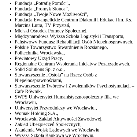
Fundacja „Potrafię Pomóc”,,
Fundacja „Promyk Słońca”,
Fundacja „Twoje Nowe Możliwości”,
Fundacja Ewangelickie Centrum Diakonii i Edukacji im. Ks.
Marcina Lutra, TV Przystań,
Miejski Ośrodek Pomocy Społecznej,
Międzynarodowa Wyższa Szkoła Logistyki i Transportu,
Państwowy Fundusz Rehabilitacji Osób Niepełnosprawnych,
Polskie Towarzystwo Stwardnienia Rozsianego,
Politechnika Wrocławska,
Powiatowy Urząd Pracy,
Regionalne Centrum Wspierania Inicjatyw Pozarządowych,
Solid Solutions Sp. z o.o.,
Stowarzyszenie „Ostoja” na Rzecz Osób z
Niepełnosprawnościami,
Stowarzyszenie Twórców i Zwolenników Psychostymulacji –
Cafe Równik,
SWPS Uniwersytet Humanistycznospołeczny filia we
Wrocławiu,
Uniwersytet Przyrodniczy we Wrocławiu.,
Womak Holding S.A.,
Wrocławski Zakład Aktywności Zawodowej,
Zakład Ubezpieczeń Społecznych,
Akademia Wojsk Lądowych we Wrocławiu,
Wyższa Szkoła Bankowa we Wrocławiu,