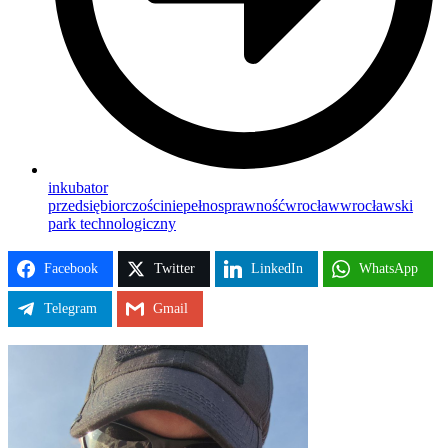
inkubator
przedsiębiorczości
niepełnosprawność
wrocław
wrocławski
park technologiczny
Facebook
Twitter
LinkedIn
WhatsApp
Telegram
Gmail