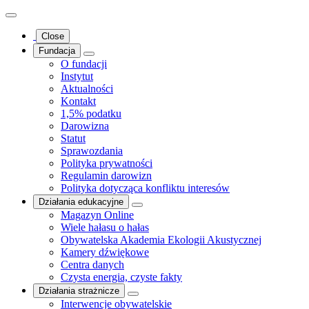
Close
Fundacja
O fundacji
Instytut
Aktualności
Kontakt
1,5% podatku
Darowizna
Statut
Sprawozdania
Polityka prywatności
Regulamin darowizn
Polityka dotycząca konfliktu interesów
Działania edukacyjne
Magazyn Online
Wiele hałasu o hałas
Obywatelska Akademia Ekologii Akustycznej
Kamery dźwiękowe
Centra danych
Czysta energia, czyste fakty
Działania strażnicze
Interwencje obywatelskie