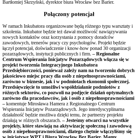
Bartłomiej Skrzyński, dyrektor biura Wrocław bez Barier.
Połączony potencjał
W ramach Inkubatora organizowane będą różnego typu warsztaty i
szkolenia. Inkubator będzie też dawał możliwość nawiązywania
nowych kontaktów oraz korzystania z pomocy doradców
zawodowych, trenerów pracy czy psychologów. Projekt będzie
łączył potencjał, doświadczenie i know-how ponad 30 organizacji
pozarządowych, instytucji publicznych i firm.
– Regionalne
Centrum Wspierania Inicjatyw Pozarządowych włącza się w
projekt tworzenia Integracyjnego Inkubatora
Przedsiębiorczości, ponieważ zależy nam na tworzeniu dobrych
jakościowo miejsc pracy dla osób z niepełnosprawnościami,
zarówno w biznesie, jak i w podmiotach ekonomii społecznej.
Przedsięwzięcie to umożliwi współdziałanie podmiotów z
różnych sektorów, co pozwoli na podjęcie działań optymalnych
zarówno dla pracodawców, jak i osób z niepełnosprawnościami
–
komentuje Mirosława Hamera z Regionalnego Centrum
Wspierania Inicjatyw Pozarządowych. Jego interdyscyplinarna
działalność będzie możliwa dzięki temu, że partnerzy projektu
działają w różnych obszarach.
– Jesteśmy otwarci na wszystkie
projekty, które stawiają na aktywizację społeczną i zawodową
osób z niepełnosprawnościami, dlatego chętnie włączyliśmy się
w inicjatywę WPT i Biura Wrocław Bez Barier. Mamy