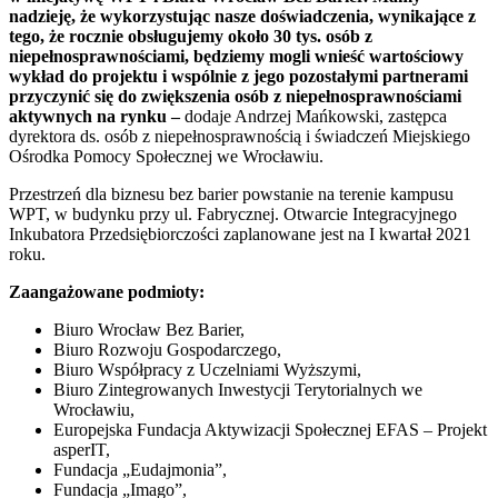
nadzieję, że wykorzystując nasze doświadczenia, wynikające z
tego, że rocznie obsługujemy około 30 tys. osób z
niepełnosprawnościami, będziemy mogli wnieść wartościowy
wykład do projektu i wspólnie z jego pozostałymi partnerami
przyczynić się do zwiększenia osób z niepełnosprawnościami
aktywnych na rynku –
dodaje Andrzej Mańkowski, zastępca
dyrektora ds. osób z niepełnosprawnością i świadczeń Miejskiego
Ośrodka Pomocy Społecznej we Wrocławiu.
Przestrzeń dla biznesu bez barier powstanie na terenie kampusu
WPT, w budynku przy ul. Fabrycznej. Otwarcie Integracyjnego
Inkubatora Przedsiębiorczości zaplanowane jest na I kwartał 2021
roku.
Zaangażowane podmioty:
Biuro Wrocław Bez Barier,
Biuro Rozwoju Gospodarczego,
Biuro Współpracy z Uczelniami Wyższymi,
Biuro Zintegrowanych Inwestycji Terytorialnych we
Wrocławiu,
Europejska Fundacja Aktywizacji Społecznej EFAS – Projekt
asperIT,
Fundacja „Eudajmonia”,
Fundacja „Imago”,