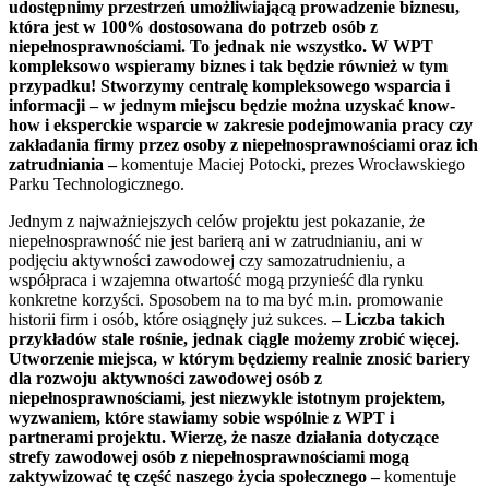
udostępnimy przestrzeń umożliwiającą prowadzenie biznesu,
która jest w 100% dostosowana do potrzeb osób z
niepełnosprawnościami. To jednak nie wszystko. W WPT
kompleksowo wspieramy biznes i tak będzie również w tym
przypadku! Stworzymy centralę kompleksowego wsparcia i
informacji – w jednym miejscu będzie można uzyskać know-
how i eksperckie wsparcie w zakresie podejmowania pracy czy
zakładania firmy przez osoby z niepełnosprawnościami oraz ich
zatrudniania –
komentuje Maciej Potocki, prezes Wrocławskiego
Parku Technologicznego.
Jednym z najważniejszych celów projektu jest pokazanie, że
niepełnosprawność nie jest barierą ani w zatrudnianiu, ani w
podjęciu aktywności zawodowej czy samozatrudnieniu, a
współpraca i wzajemna otwartość mogą przynieść dla rynku
konkretne korzyści. Sposobem na to ma być m.in. promowanie
historii firm i osób, które osiągnęły już sukces.
– Liczba takich
przykładów stale rośnie, jednak ciągle możemy zrobić więcej.
Utworzenie miejsca, w którym będziemy realnie znosić bariery
dla rozwoju aktywności zawodowej osób z
niepełnosprawnościami, jest niezwykle istotnym projektem,
wyzwaniem, które stawiamy sobie wspólnie z WPT i
partnerami projektu. Wierzę, że nasze działania dotyczące
strefy zawodowej osób z niepełnosprawnościami mogą
zaktywizować tę część naszego życia społecznego –
komentuje