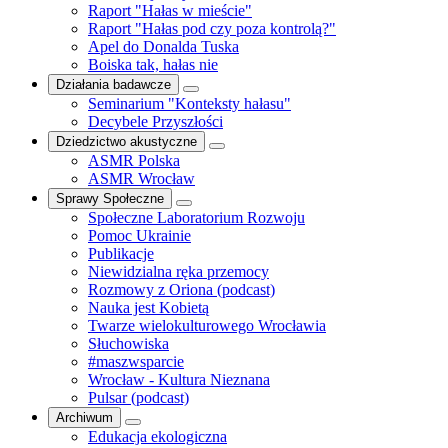
Raport "Hałas w mieście"
Raport "Hałas pod czy poza kontrolą?"
Apel do Donalda Tuska
Boiska tak, hałas nie
Działania badawcze
Seminarium "Konteksty hałasu"
Decybele Przyszłości
Dziedzictwo akustyczne
ASMR Polska
ASMR Wrocław
Sprawy Społeczne
Społeczne Laboratorium Rozwoju
Pomoc Ukrainie
Publikacje
Niewidzialna ręka przemocy
Rozmowy z Oriona (podcast)
Nauka jest Kobietą
Twarze wielokulturowego Wrocławia
Słuchowiska
#maszwsparcie
Wrocław - Kultura Nieznana
Pulsar (podcast)
Archiwum
Edukacja ekologiczna