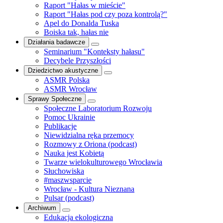
Raport "Hałas w mieście"
Raport "Hałas pod czy poza kontrolą?"
Apel do Donalda Tuska
Boiska tak, hałas nie
Działania badawcze
Seminarium "Konteksty hałasu"
Decybele Przyszłości
Dziedzictwo akustyczne
ASMR Polska
ASMR Wrocław
Sprawy Społeczne
Społeczne Laboratorium Rozwoju
Pomoc Ukrainie
Publikacje
Niewidzialna ręka przemocy
Rozmowy z Oriona (podcast)
Nauka jest Kobietą
Twarze wielokulturowego Wrocławia
Słuchowiska
#maszwsparcie
Wrocław - Kultura Nieznana
Pulsar (podcast)
Archiwum
Edukacja ekologiczna