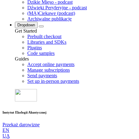
Dzikie Mięso - podcast
Dźwięki Peryferyjne - podcast
(MA)Ciekawe (podcast)
Archiwalne publikacje
Dropdown
Get Started
Prebuilt checkout
Libraries and SDKs
Plugins
Code samples
Guides
Accept online payments
Manage subscriptions
Send payments
Set up in-person payments
Instytut Ekologii Akustycznej
Przekaż darowiznę
EN
UA