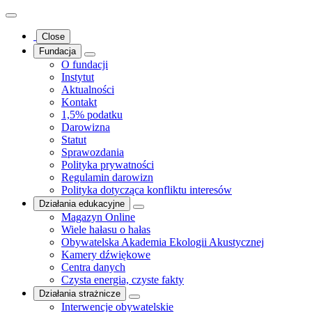
Close
Fundacja
O fundacji
Instytut
Aktualności
Kontakt
1,5% podatku
Darowizna
Statut
Sprawozdania
Polityka prywatności
Regulamin darowizn
Polityka dotycząca konfliktu interesów
Działania edukacyjne
Magazyn Online
Wiele hałasu o hałas
Obywatelska Akademia Ekologii Akustycznej
Kamery dźwiękowe
Centra danych
Czysta energia, czyste fakty
Działania strażnicze
Interwencje obywatelskie