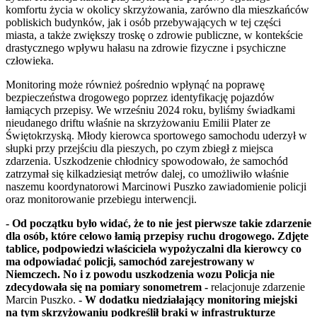
komfortu życia w okolicy skrzyżowania, zarówno dla mieszkańców
pobliskich budynków, jak i osób przebywających w tej części
miasta, a także zwiększy troskę o zdrowie publiczne, w kontekście
drastycznego wpływu hałasu na zdrowie fizyczne i psychiczne
człowieka.
Monitoring może również pośrednio wpłynąć na poprawę
bezpieczeństwa drogowego poprzez identyfikację pojazdów
łamiących przepisy. We wrześniu 2024 roku, byliśmy świadkami
nieudanego driftu właśnie na skrzyżowaniu Emilii Plater ze
Świętokrzyską. Młody kierowca sportowego samochodu uderzył w
słupki przy przejściu dla pieszych, po czym zbiegł z miejsca
zdarzenia. Uszkodzenie chłodnicy spowodowało, że samochód
zatrzymał się kilkadziesiąt metrów dalej, co umożliwiło właśnie
naszemu koordynatorowi Marcinowi Puszko zawiadomienie policji
oraz monitorowanie przebiegu interwencji.
- Od początku było widać, że to nie jest pierwsze takie zdarzenie
dla osób, które celowo łamią przepisy ruchu drogowego. Zdjęte
tablice, podpowiedzi właściciela wypożyczalni dla kierowcy co
ma odpowiadać policji, samochód zarejestrowany w
Niemczech. No i z powodu uszkodzenia wozu Policja nie
zdecydowała się na pomiary sonometrem -
relacjonuje zdarzenie
Marcin Puszko.
- W dodatku niedziałający monitoring miejski
na tym skrzyżowaniu podkreślił braki w infrastrukturze