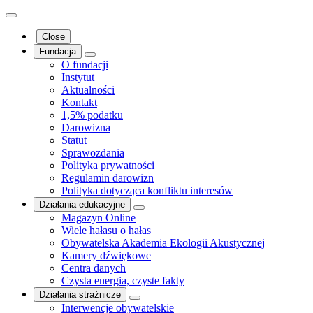
Close
Fundacja
O fundacji
Instytut
Aktualności
Kontakt
1,5% podatku
Darowizna
Statut
Sprawozdania
Polityka prywatności
Regulamin darowizn
Polityka dotycząca konfliktu interesów
Działania edukacyjne
Magazyn Online
Wiele hałasu o hałas
Obywatelska Akademia Ekologii Akustycznej
Kamery dźwiękowe
Centra danych
Czysta energia, czyste fakty
Działania strażnicze
Interwencje obywatelskie