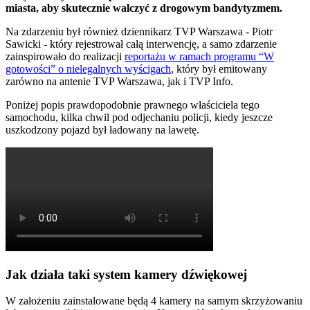
miasta, aby skutecznie walczyć z drogowym bandytyzmem.
Na zdarzeniu był również dziennikarz TVP Warszawa - Piotr
Sawicki - który rejestrował całą interwencję, a samo zdarzenie
zainspirowało do realizacji
reportażu w ramach programu “W
gotowości” o nielegalnych wyścigach
, który był emitowany
zarówno na antenie TVP Warszawa, jak i TVP Info.
Poniżej popis prawdopodobnie prawnego właściciela tego
samochodu, kilka chwil pod odjechaniu policji, kiedy jeszcze
uszkodzony pojazd był ładowany na lawetę.
Jak działa taki system kamery dźwiękowej
W założeniu zainstalowane będą 4 kamery na samym skrzyżowaniu