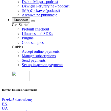
Dzikie Mięso - podcast
Dźwięki Peryferyjne - podcast
(MA)Ciekawe (podcast)
Archiwalne publikacje
Dropdown
Get Started
Prebuilt checkout
Libraries and SDKs
Plugins
Code samples
Guides
Accept online payments
Manage subscriptions
Send payments
Set up in-person payments
Instytut Ekologii Akustycznej
Przekaż darowiznę
EN
UA