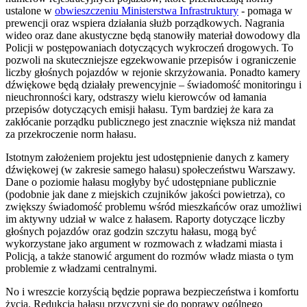
ustalone w
obwieszczeniu Ministerstwa Infrastruktury
- pomaga w
prewencji oraz wspiera działania służb porządkowych. Nagrania
wideo oraz dane akustyczne będą stanowiły materiał dowodowy dla
Policji w postępowaniach dotyczących wykroczeń drogowych. To
pozwoli na skuteczniejsze egzekwowanie przepisów i ograniczenie
liczby głośnych pojazdów w rejonie skrzyżowania. Ponadto kamery
dźwiękowe będą działały prewencyjnie – świadomość monitoringu i
nieuchronności kary, odstraszy wielu kierowców od łamania
przepisów dotyczących emisji hałasu. Tym bardziej że kara za
zakłócanie porządku publicznego jest znacznie większa niż mandat
za przekroczenie norm hałasu.
Istotnym założeniem projektu jest udostępnienie danych z kamery
dźwiękowej (w zakresie samego hałasu) społeczeństwu Warszawy.
Dane o poziomie hałasu mogłyby być udostępniane publicznie
(podobnie jak dane z miejskich czujników jakości powietrza), co
zwiększy świadomość problemu wśród mieszkańców oraz umożliwi
im aktywny udział w walce z hałasem. Raporty dotyczące liczby
głośnych pojazdów oraz godzin szczytu hałasu, mogą być
wykorzystane jako argument w rozmowach z władzami miasta i
Policją, a także stanowić argument do rozmów władz miasta o tym
problemie z władzami centralnymi.
No i wreszcie korzyścią będzie poprawa bezpieczeństwa i komfortu
życia. Redukcja hałasu przyczyni się do poprawy ogólnego