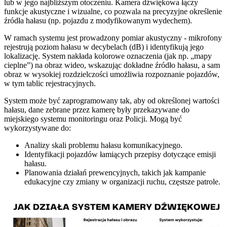
lub w jego najbliższym otoczeniu. Kamera dźwiękowa łączy
funkcje akustyczne i wizualne, co pozwala na precyzyjne określenie
źródła hałasu (np. pojazdu z modyfikowanym wydechem).
W ramach systemu jest prowadzony pomiar akustyczny - mikrofony
rejestrują poziom hałasu w decybelach (dB) i identyfikują jego
lokalizację. System nakłada kolorowe oznaczenia (jak np. „mapy
cieplne”) na obraz wideo, wskazując dokładne źródło hałasu, a sam
obraz w wysokiej rozdzielczości umożliwia rozpoznanie pojazdów,
w tym tablic rejestracyjnych.
System może być zaprogramowany tak, aby od określonej wartości
hałasu, dane zebrane przez kamerę były przekazywane do
miejskiego systemu monitoringu oraz Policji. Mogą być
wykorzystywane do:
Analizy skali problemu hałasu komunikacyjnego.
Identyfikacji pojazdów łamiących przepisy dotyczące emisji
hałasu.
Planowania działań prewencyjnych, takich jak kampanie
edukacyjne czy zmiany w organizacji ruchu, częstsze patrole.