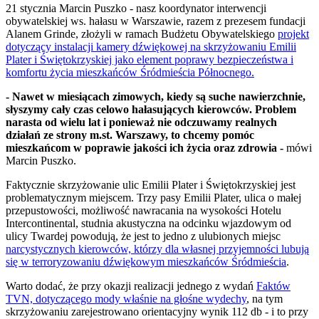
21 stycznia Marcin Puszko - nasz koordynator interwencji
obywatelskiej ws. hałasu w Warszawie, razem z prezesem fundacji
Alanem Grinde, złożyli w ramach Budżetu Obywatelskiego
projekt
dotyczący instalacji kamery dźwiękowej na skrzyżowaniu Emilii
Plater i Świętokrzyskiej jako element poprawy bezpieczeństwa i
komfortu życia mieszkańców Śródmieścia Północnego.
- Nawet w miesiącach zimowych, kiedy są suche nawierzchnie,
słyszymy cały czas celowo hałasujących kierowców. Problem
narasta od wielu lat i ponieważ nie odczuwamy realnych
działań ze strony m.st. Warszawy, to chcemy pomóc
mieszkańcom w poprawie jakości ich życia oraz zdrowia -
mówi
Marcin Puszko.
Faktycznie skrzyżowanie ulic Emilii Plater i Świętokrzyskiej jest
problematycznym miejscem. Trzy pasy Emilii Plater, ulica o małej
przepustowości, możliwość nawracania na wysokości Hotelu
Intercontinental, studnia akustyczna na odcinku wjazdowym od
ulicy Twardej powodują, że jest to jedno z ulubionych miejsc
narcystycznych kierowców, którzy dla własnej przyjemności lubują
się w terroryzowaniu dźwiękowym mieszkańców Śródmieścia
.
Warto dodać, że przy okazji realizacji jednego z wydań
Faktów
TVN, dotyczącego mody właśnie na głośne wydechy
, na tym
skrzyżowaniu zarejestrowano orientacyjny wynik 112 db - i to przy