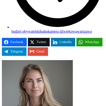
budżet obywatelski
hałas
kamera dźwiękowa
warszawa
Facebook
Twitter
LinkedIn
WhatsApp
Telegram
Gmail