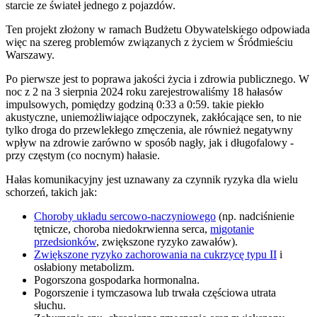
starcie ze świateł jednego z pojazdów.
Ten projekt złożony w ramach Budżetu Obywatelskiego odpowiada
więc na szereg problemów związanych z życiem w Śródmieściu
Warszawy.
Po pierwsze jest to poprawa jakości życia i zdrowia publicznego. W
noc z 2 na 3 sierpnia 2024 roku zarejestrowaliśmy 18 hałasów
impulsowych, pomiędzy godziną 0:33 a 0:59. takie piekło
akustyczne, uniemożliwiające odpoczynek, zakłócające sen, to nie
tylko droga do przewlekłego zmęczenia, ale również negatywny
wpływ na zdrowie zarówno w sposób nagły, jak i długofalowy -
przy częstym (co nocnym) hałasie.
Hałas komunikacyjny jest uznawany za czynnik ryzyka dla wielu
schorzeń, takich jak:
Choroby układu sercowo-naczyniowego
(np. nadciśnienie
tętnicze, choroba niedokrwienna serca,
migotanie
przedsionków
, zwiększone ryzyko zawałów).
Zwiększone ryzyko zachorowania na cukrzycę typu II
i
osłabiony metabolizm.
Pogorszona gospodarka hormonalna.
Pogorszenie i tymczasowa lub trwała częściowa utrata
słuchu.