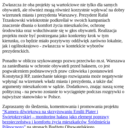
Zwłaszcza że oba projekty są wartościowe nie tylko dla samych
obywateli, ale również mogą również korzystnie wpływać na dobry
wizerunek miasta i prezydenta Warszawy. Prezydent Rafał
Trzaskowski wielokrotnie podkreślał w swoich kampaniach
znaczenie dbania o komfort życia mieszkańców, ochronę
środowiska oraz wsłuchiwanie się w głos obywateli. Realizacja
projektu może być postrzegana jako konkretny krok w tym
kierunku, co będzie miało pozytywny oddźwięk zarówno lokalnie,
jak i ogólnokrajowo - zwłaszcza w kontekście wyborów
prezydenckich.
Ponadto w obliczu szykowanego pozwu przeciwko m.st. Warszawa
za zaniedbania w ochronie obywateli przed hałasem, co jest
pogwałceniem podstawowych praw człowieka i postanowień
Konstytucji RP, zaniechanie takiego rozwiązania może negatywnie
wpłynąć na wizerunek władz miasta i prezydenta, a także dać
argumenty mieszkańcom w sądzie. Dodatkowo, znając naszą scenę
polityczną - na pewno zostanie to wyciągnięte podczas rozgrywki o
najwyższe stanowisko w Polsce.
Zapraszamy do śledzenia, komentowania i promowania projektu
“Kamera dźwiękowa na skrzyżowaniu Emilii Plater i
Świętokrzyskiej – monitoring hałasu jako element poprawy
bezpieczeństwa i komfortu życia mieszkańców Śródmieścia
Północnego”
na stronach Budżetu Obywatelskiego.