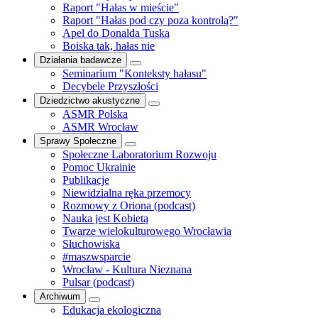
Raport "Hałas w mieście"
Raport "Hałas pod czy poza kontrolą?"
Apel do Donalda Tuska
Boiska tak, hałas nie
Działania badawcze
Seminarium "Konteksty hałasu"
Decybele Przyszłości
Dziedzictwo akustyczne
ASMR Polska
ASMR Wrocław
Sprawy Społeczne
Społeczne Laboratorium Rozwoju
Pomoc Ukrainie
Publikacje
Niewidzialna ręka przemocy
Rozmowy z Oriona (podcast)
Nauka jest Kobietą
Twarze wielokulturowego Wrocławia
Słuchowiska
#maszwsparcie
Wrocław - Kultura Nieznana
Pulsar (podcast)
Archiwum
Edukacja ekologiczna