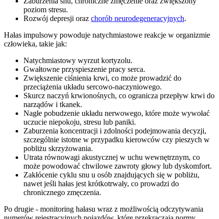
Zaburzenia snu, chroniczne zmęczenie oraz zwiększony
poziom stresu.
Rozwój depresji oraz
chorób neurodegeneracyjnych
.
Hałas impulsowy powoduje natychmiastowe reakcje w organizmie
człowieka, takie jak:
Natychmiastowy wyrzut kortyzolu.
Gwałtowne przyspieszenie pracy serca.
Zwiększenie ciśnienia krwi, co może prowadzić do
przeciążenia układu sercowo-naczyniowego.
Skurcz naczyń krwionośnych, co ogranicza przepływ krwi do
narządów i tkanek.
Nagłe pobudzenie układu nerwowego, które może wywołać
uczucie niepokoju, stresu lub paniki.
Zaburzenia koncentracji i zdolności podejmowania decyzji,
szczególnie istotne w przypadku kierowców czy pieszych w
pobliżu skrzyżowania.
Utrata równowagi akustycznej w uchu wewnętrznym, co
może powodować chwilowe zawroty głowy lub dyskomfort.
Zakłócenie cyklu snu u osób znajdujących się w pobliżu,
nawet jeśli hałas jest krótkotrwały, co prowadzi do
chronicznego zmęczenia.
Po drugie - monitoring hałasu wraz z możliwością odczytywania
numerów rejestracyjnych pojazdów, które przekraczają normy