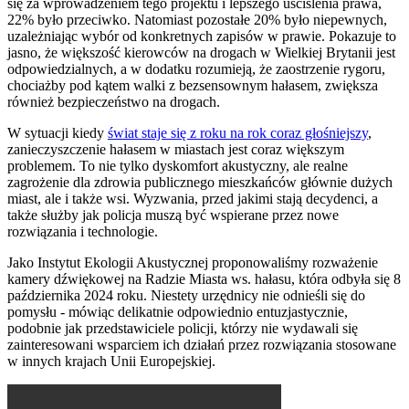
się za wprowadzeniem tego projektu i lepszego uściślenia prawa,
22% było przeciwko. Natomiast pozostałe 20% było niepewnych,
uzależniając wybór od konkretnych zapisów w prawie. Pokazuje to
jasno, że większość kierowców na drogach w Wielkiej Brytanii jest
odpowiedzialnych, a w dodatku rozumieją, że zaostrzenie rygoru,
chociażby pod kątem walki z bezsensownym hałasem, zwiększa
również bezpieczeństwo na drogach.
W sytuacji kiedy
świat staje się z roku na rok coraz głośniejszy
,
zanieczyszczenie hałasem w miastach jest coraz większym
problemem. To nie tylko dyskomfort akustyczny, ale realne
zagrożenie dla zdrowia publicznego mieszkańców głównie dużych
miast, ale i także wsi. Wyzwania, przed jakimi stają decydenci, a
także służby jak policja muszą być wspierane przez nowe
rozwiązania i technologie.
Jako Instytut Ekologii Akustycznej proponowaliśmy rozważenie
kamery dźwiękowej na Radzie Miasta ws. hałasu, która odbyła się 8
października 2024 roku. Niestety urzędnicy nie odnieśli się do
pomysłu - mówiąc delikatnie odpowiednio entuzjastycznie,
podobnie jak przedstawiciele policji, którzy nie wydawali się
zainteresowani wsparciem ich działań przez rozwiązania stosowane
w innych krajach Unii Europejskiej.