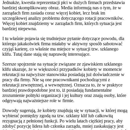
Jednakże, kwestia reprezentacji płci w dużych firmach przedstawia
bardziej skomplikowany obraz. Media informują nas o tym, że w
zarządach firm zasiada coraz więcej kobiet, lecz brak im
szczegółowej analizy problemu dotyczącego rotacji pracowników.
Więcej kobiet znajdziemy w zarządach firm, których sytuacja jest
bardziej niepewna.
I tu właśnie pojawia się trudniejsze pytanie dotyczące powodu, dla
którego jakakolwiek firma miałaby w aktywny sposób sabotować
czyjąś karierę, co właśnie ma miejsce w sytuacji tzw. szklanego
klifu. Tutaj dane stają się naprawdę interesujące.
Szersze spojrzenie na sytuacje związane ze zjawiskiem szklanego
klifu ukazuje, że w większości przypadków kobiety w momencie
rekrutacji na najwyższe stanowiska posiadają już doświadczenie w
pracy dla firmy. Nie są one pracownikami pochodzącymi z
rekrutacji zewnętrznej, a wewnętrznej. Oznacza to, że w praktyce
bardziej prawdopodobne jest to, iż posiadają fundamentalne
zrozumienie polityki organizacji i jej kultury oraz znają osoby, które
odgrywają najważniejsze role w firmie.
Dowody sugerują, że kobiety znajdują się w sytuacji, w której mogą
wybierać pomiędzy zgodą na tzw. szklany klif lub całkowitą
rezygnacją z pełnionej funkcji. Po wielu latach ciężkiej pracy, aby
zdobyć pozycję lidera lub członka zarządu, mniej zaskakujący jest