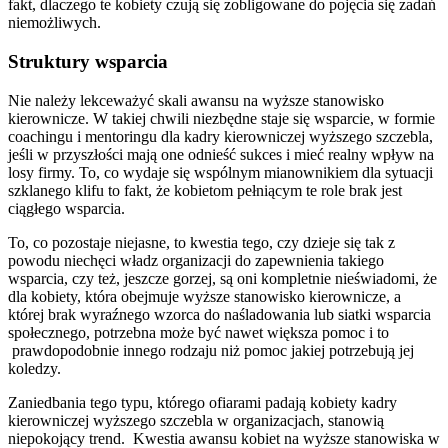
fakt, dlaczego te kobiety czują się zobligowane do pojęcia się zadań
niemożliwych.
Struktury wsparcia
Nie należy lekceważyć skali awansu na wyższe stanowisko
kierownicze. W takiej chwili niezbędne staje się wsparcie, w formie
coachingu i mentoringu dla kadry kierowniczej wyższego szczebla,
jeśli w przyszłości mają one odnieść sukces i mieć realny wpływ na
losy firmy. To, co wydaje się wspólnym mianownikiem dla sytuacji
szklanego klifu to fakt, że kobietom pełniącym te role brak jest
ciągłego wsparcia.
To, co pozostaje niejasne, to kwestia tego, czy dzieje się tak z
powodu niechęci władz organizacji do zapewnienia takiego
wsparcia, czy też, jeszcze gorzej, są oni kompletnie nieświadomi, że
dla kobiety, która obejmuje wyższe stanowisko kierownicze, a
której brak wyraźnego wzorca do naśladowania lub siatki wsparcia
społecznego, potrzebna może być nawet większa pomoc i to
prawdopodobnie innego rodzaju niż pomoc jakiej potrzebują jej
koledzy.
Zaniedbania tego typu, którego ofiarami padają kobiety kadry
kierowniczej wyższego szczebla w organizacjach, stanowią
niepokojący trend. Kwestia awansu kobiet na wyższe stanowiska w