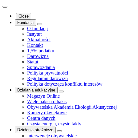
Close
Fundacja
O fundacji
Instytut
Aktualności
Kontakt
1,5% podatku
Darowizna
Statut
Sprawozdania
Polityka prywatności
Regulamin darowizn
Polityka dotycząca konfliktu interesów
Działania edukacyjne
Magazyn Online
Wiele hałasu o hałas
Obywatelska Akademia Ekologii Akustycznej
Kamery dźwiękowe
Centra danych
Czysta energia, czyste fakty
Działania strażnicze
Interwencje obywatelskie