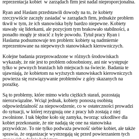
reprezentacja kobiet w zarządach firm jest nadal nieproporcjonalna.
Ryan and Haslam przedstawili dowody na to, że kobiety
rzeczywiście zaczęły zasiadać w zarządach firm, jednakże problem
tkwił w tym, że ich stanowiska były bardzo niepewne. Kobiety
stawały się liderkami, ale pozycjom tym brakowało stabilności, a
ponadto mogły je stracić z byle powodu. Tytuł pracy Ryan i
Haslama podsumowuje ten problem: kobiety są nadmiernie
reprezentowane na niepewnych stanowiskach kierowniczych.
Kolejne badania przeprowadzone w różnych środowiskach
wykazały, że nie jest to problem odosobniony, ani nie występuje
tylko w pewnych branżach lub miejscach na świecie. Badania te
ujawniają, że kobietom na wyższych stanowiskach kierowniczych
powierza się rozwiązywanie problemów z góry skazanych na
porażkę.
Są to problemy, które mimo wielu ciężkich starań, pozostają
nierozwiązalne. Wciąż jednak, kobiety ponoszą osobistą
odpowiedzialność za niepowodzenie, co w ostateczności prowadzi
do sytuacji, w której rezygnują one z pracy lub zostają z niej
zwolnione. I tak błędne koło się zamyka, tworząc szkodliwe dla
kobiet przekonanie, że nie nadają się one na stanowiska
przywódcze. To nie tylko podważa pewność siebie kobiet, ale także
sprawia, że organizacje wystrzegają się przed powierzaniem tych