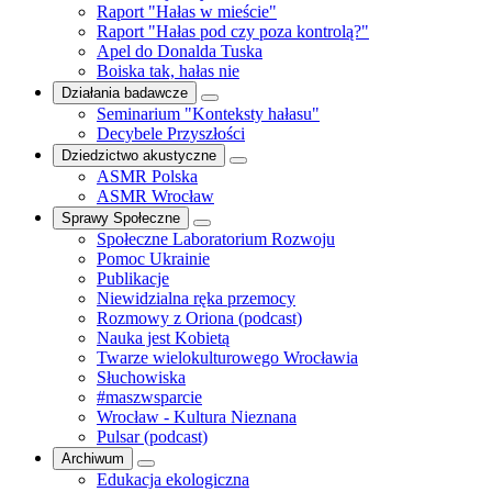
Raport "Hałas w mieście"
Raport "Hałas pod czy poza kontrolą?"
Apel do Donalda Tuska
Boiska tak, hałas nie
Działania badawcze
Seminarium "Konteksty hałasu"
Decybele Przyszłości
Dziedzictwo akustyczne
ASMR Polska
ASMR Wrocław
Sprawy Społeczne
Społeczne Laboratorium Rozwoju
Pomoc Ukrainie
Publikacje
Niewidzialna ręka przemocy
Rozmowy z Oriona (podcast)
Nauka jest Kobietą
Twarze wielokulturowego Wrocławia
Słuchowiska
#maszwsparcie
Wrocław - Kultura Nieznana
Pulsar (podcast)
Archiwum
Edukacja ekologiczna