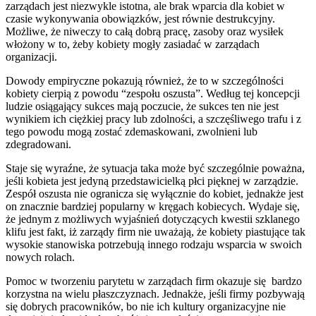
zarządach jest niezwykle istotna, ale brak wparcia dla kobiet w
czasie wykonywania obowiązków, jest równie destrukcyjny.
Możliwe, że niweczy to całą dobrą pracę, zasoby oraz wysiłek
włożony w to, żeby kobiety mogły zasiadać w zarządach
organizacji.
Dowody empiryczne pokazują również, że to w szczególności
kobiety cierpią z powodu “zespołu oszusta”. Według tej koncepcji
ludzie osiągający sukces mają poczucie, że sukces ten nie jest
wynikiem ich ciężkiej pracy lub zdolności, a szczęśliwego trafu i z
tego powodu mogą zostać zdemaskowani, zwolnieni lub
zdegradowani.
Staje się wyraźne, że sytuacja taka może być szczególnie poważna,
jeśli kobieta jest jedyną przedstawicielką płci pięknej w zarządzie.
Zespół oszusta nie ogranicza się wyłącznie do kobiet, jednakże jest
on znacznie bardziej popularny w kręgach kobiecych. Wydaje się,
że jednym z możliwych wyjaśnień dotyczących kwestii szklanego
klifu jest fakt, iż zarządy firm nie uważają, że kobiety piastujące tak
wysokie stanowiska potrzebują innego rodzaju wsparcia w swoich
nowych rolach.
Pomoc w tworzeniu parytetu w zarządach firm okazuje się bardzo
korzystna na wielu płaszczyznach. Jednakże, jeśli firmy pozbywają
się dobrych pracowników, bo nie ich kultury organizacyjne nie