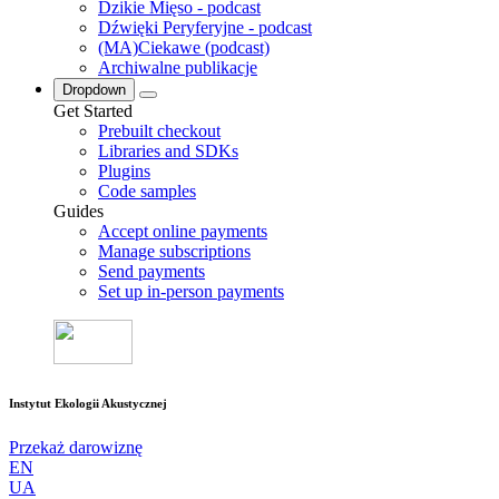
Dzikie Mięso - podcast
Dźwięki Peryferyjne - podcast
(MA)Ciekawe (podcast)
Archiwalne publikacje
Dropdown
Get Started
Prebuilt checkout
Libraries and SDKs
Plugins
Code samples
Guides
Accept online payments
Manage subscriptions
Send payments
Set up in-person payments
Instytut Ekologii Akustycznej
Przekaż darowiznę
EN
UA