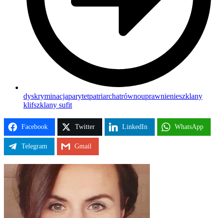
dyskryminacja
parytet
patriarchat
równouprawnienie
szklany
klif
szklany sufit
Facebook
Twitter
LinkedIn
WhatsApp
Telegram
Gmail