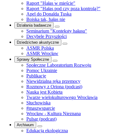
Raport "Hałas w mieście"
Raport "Hałas pod czy poza kontrolą?"
Apel do Donalda Tuska
Boiska tak, hałas nie
Działania badawcze
Seminarium "Konteksty hałasu"
Decybele Przyszłości
Dziedzictwo akustyczne
ASMR Polska
ASMR Wrocław
Sprawy Społeczne
Społeczne Laboratorium Rozwoju
Pomoc Ukrainie
Publikacje
Niewidzialna ręka przemocy
Rozmowy z Oriona (podcast)
Nauka jest Kobietą
Twarze wielokulturowego Wrocławia
Słuchowiska
#maszwsparcie
Wrocław - Kultura Nieznana
Pulsar (podcast)
Archiwum
Edukacja ekologiczna