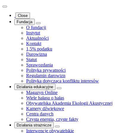
Close
Fundacja
O fundacji
Instytut
Aktualności
Kontakt
1,5% podatku
Darowizna
Statut
Sprawozdania
Polityka prywatności
Regulamin darowizn
Polityka dotycząca konfliktu interesów
Działania edukacyjne
Magazyn Online
Wiele hałasu o hałas
Obywatelska Akademia Ekologii Akustycznej
Kamery dźwiękowe
Centra danych
Czysta energia, czyste fakty
Działania strażnicze
Interwencje obywatelskie