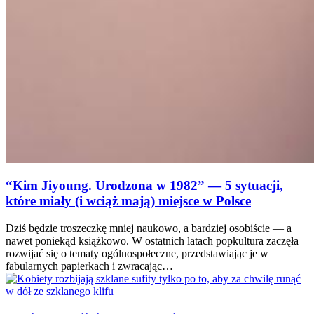
“Kim Jiyoung. Urodzona w 1982” — 5 sytuacji,
które miały (i wciąż mają) miejsce w Polsce
Dziś będzie troszeczkę mniej naukowo, a bardziej osobiście — a
nawet poniekąd książkowo. W ostatnich latach popkultura zaczęła
rozwijać się o tematy ogólnospołeczne, przedstawiając je w
fabularnych papierkach i zwracając…