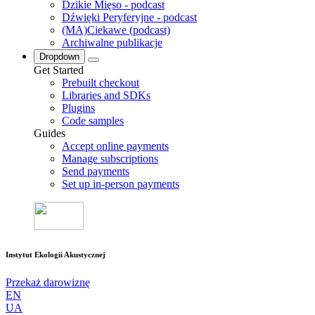
Dzikie Mięso - podcast
Dźwięki Peryferyjne - podcast
(MA)Ciekawe (podcast)
Archiwalne publikacje
Dropdown
Get Started
Prebuilt checkout
Libraries and SDKs
Plugins
Code samples
Guides
Accept online payments
Manage subscriptions
Send payments
Set up in-person payments
Instytut Ekologii Akustycznej
Przekaż darowiznę
EN
UA