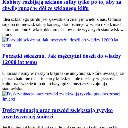
Kobiety rozbijają szklane sufity tylko po to, aby za
chwilę runąć w dół ze szklanego klifu
Idea szklanego sufitu jest zjawiskiem znanym wielu z nas. Odnosi
się ona do niewidzialnej bariery, która istnieje w wielu dziedzinach,
i która uniemożliwia kobietom piastowianie wyższych stanowisk w
pracy.
Początki seksizmu. Jak mężczyźni doszli do władzy
12000 lat temu
Chociaż mamy w naszym kraju takie ancymonki, które uważają, że
patriarchatu nie ma – to sorry koledzy – ale niestety większość
kultur na świecie to patriarchaty, gdzie mężczyźni zajmują
stanowiska…
Dyskryminacja oraz rozwód zwiększają ryzyko
przedwczesnej śmierci
Jeśli w twojej historii życia są złe, toksyczne związki partnerskie, a