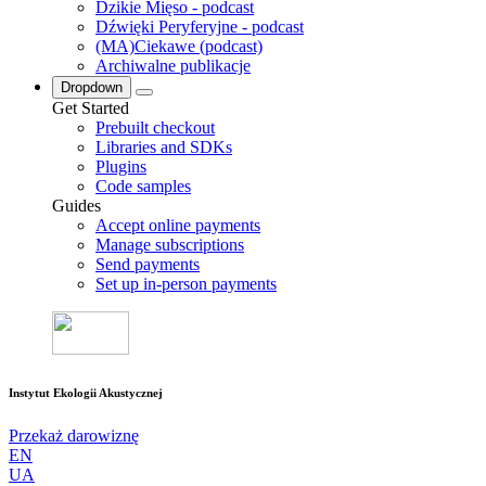
Dzikie Mięso - podcast
Dźwięki Peryferyjne - podcast
(MA)Ciekawe (podcast)
Archiwalne publikacje
Dropdown
Get Started
Prebuilt checkout
Libraries and SDKs
Plugins
Code samples
Guides
Accept online payments
Manage subscriptions
Send payments
Set up in-person payments
Instytut Ekologii Akustycznej
Przekaż darowiznę
EN
UA