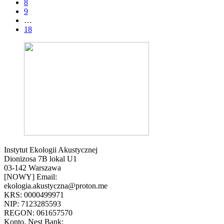
8
9
…
18
Instytut Ekologii Akustycznej
Dionizosa 7B lokal U1
03-142 Warszawa
[NOWY] Email:
ekologia.akustyczna@proton.me
KRS: 0000499971
NIP: 7123285593
REGON: 061657570
Konto. Nest Bank: