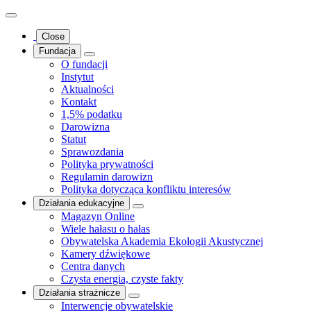
Close
Fundacja
O fundacji
Instytut
Aktualności
Kontakt
1,5% podatku
Darowizna
Statut
Sprawozdania
Polityka prywatności
Regulamin darowizn
Polityka dotycząca konfliktu interesów
Działania edukacyjne
Magazyn Online
Wiele hałasu o hałas
Obywatelska Akademia Ekologii Akustycznej
Kamery dźwiękowe
Centra danych
Czysta energia, czyste fakty
Działania strażnicze
Interwencje obywatelskie