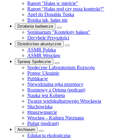
Raport "Hałas w mieście"
Raport "Hałas pod czy poza kontrolą?"
Apel do Donalda Tuska
Boiska tak, hałas nie
Działania badawcze
Seminarium "Konteksty hałasu"
Decybele Przyszłości
Dziedzictwo akustyczne
ASMR Polska
ASMR Wrocław
Sprawy Społeczne
Społeczne Laboratorium Rozwoju
Pomoc Ukrainie
Publikacje
Niewidzialna ręka przemocy
Rozmowy z Oriona (podcast)
Nauka jest Kobietą
Twarze wielokulturowego Wrocławia
Słuchowiska
#maszwsparcie
Wrocław - Kultura Nieznana
Pulsar (podcast)
Archiwum
Edukacja ekologiczna