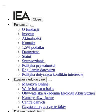
Close
Fundacja
O fundacji
Instytut
Aktualności
Kontakt
1,5% podatku
Darowizna
Statut
Sprawozdania
Polityka prywatności
Regulamin darowizn
Polityka dotycząca konfliktu interesów
Działania edukacyjne
Magazyn Online
Wiele hałasu o hałas
Obywatelska Akademia Ekologii Akustycznej
Kamery dźwiękowe
Centra danych
Czysta energia, czyste fakty
Działania strażnicze