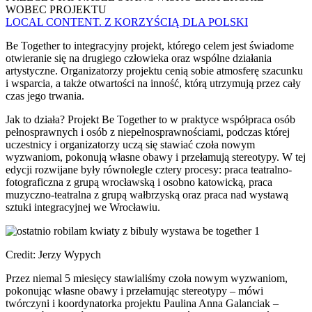
WOBEC PROJEKTU
LOCAL CONTENT. Z KORZYŚCIĄ DLA POLSKI
Be Together to integracyjny projekt, którego celem jest świadome
otwieranie się na drugiego człowieka oraz wspólne działania
artystyczne. Organizatorzy projektu cenią sobie atmosferę szacunku
i wsparcia, a także otwartości na inność, którą utrzymują przez cały
czas jego trwania.
Jak to działa? Projekt Be Together to w praktyce współpraca osób
pełnosprawnych i osób z niepełnosprawnościami, podczas której
uczestnicy i organizatorzy uczą się stawiać czoła nowym
wyzwaniom, pokonują własne obawy i przełamują stereotypy. W tej
edycji rozwijane były równolegle cztery procesy: praca teatralno-
fotograficzna z grupą wrocławską i osobno katowicką, praca
muzyczno-teatralna z grupą wałbrzyską oraz praca nad wystawą
sztuki integracyjnej we Wrocławiu.
Credit: Jerzy Wypych
Przez niemal 5 miesięcy stawialiśmy czoła nowym wyzwaniom,
pokonując własne obawy i przełamując stereotypy – mówi
twórczyni i koordynatorka projektu Paulina Anna Galanciak –