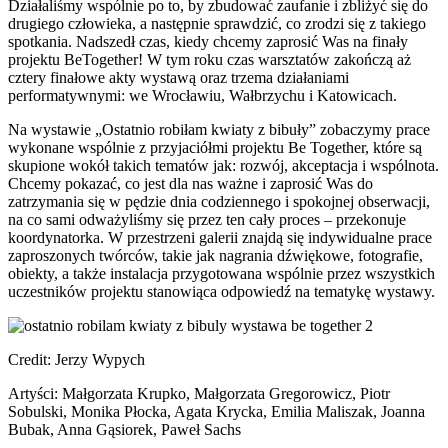
Działaliśmy wspólnie po to, by zbudować zaufanie i zbliżyć się do
drugiego człowieka, a następnie sprawdzić, co zrodzi się z takiego
spotkania. Nadszedł czas, kiedy chcemy zaprosić Was na finały
projektu BeTogether! W tym roku czas warsztatów zakończą aż
cztery finałowe akty wystawą oraz trzema działaniami
performatywnymi: we Wrocławiu, Wałbrzychu i Katowicach.
Na wystawie „Ostatnio robiłam kwiaty z bibuły” zobaczymy prace
wykonane wspólnie z przyjaciółmi projektu Be Together, które są
skupione wokół takich tematów jak: rozwój, akceptacja i wspólnota.
Chcemy pokazać, co jest dla nas ważne i zaprosić Was do
zatrzymania się w pędzie dnia codziennego i spokojnej obserwacji,
na co sami odważyliśmy się przez ten cały proces – przekonuje
koordynatorka. W przestrzeni galerii znajdą się indywidualne prace
zaproszonych twórców, takie jak nagrania dźwiękowe, fotografie,
obiekty, a także instalacja przygotowana wspólnie przez wszystkich
uczestników projektu stanowiąca odpowiedź na tematykę wystawy.
Credit: Jerzy Wypych
Artyści: Małgorzata Krupko, Małgorzata Gregorowicz, Piotr
Sobulski, Monika Płocka, Agata Krycka, Emilia Maliszak, Joanna
Bubak, Anna Gąsiorek, Paweł Sachs