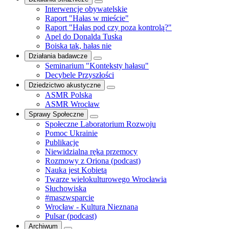
Interwencje obywatelskie
Raport "Hałas w mieście"
Raport "Hałas pod czy poza kontrolą?"
Apel do Donalda Tuska
Boiska tak, hałas nie
Działania badawcze
Seminarium "Konteksty hałasu"
Decybele Przyszłości
Dziedzictwo akustyczne
ASMR Polska
ASMR Wrocław
Sprawy Społeczne
Społeczne Laboratorium Rozwoju
Pomoc Ukrainie
Publikacje
Niewidzialna ręka przemocy
Rozmowy z Oriona (podcast)
Nauka jest Kobietą
Twarze wielokulturowego Wrocławia
Słuchowiska
#maszwsparcie
Wrocław - Kultura Nieznana
Pulsar (podcast)
Archiwum