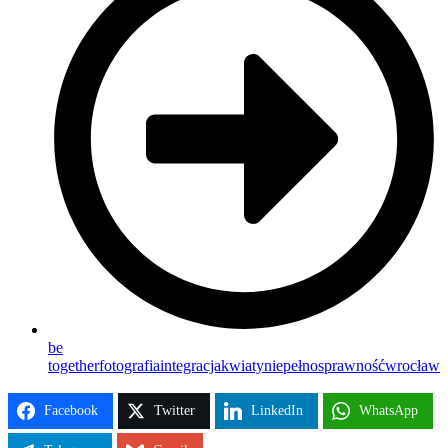
be
together
fotografia
integracja
kwiaty
niepełnosprawność
wrocław
Facebook
Twitter
LinkedIn
WhatsApp