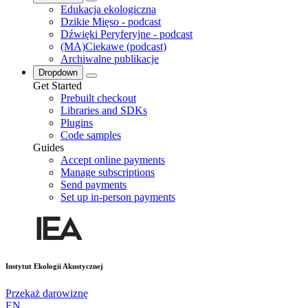
Edukacja ekologiczna
Dzikie Mięso - podcast
Dźwięki Peryferyjne - podcast
(MA)Ciekawe (podcast)
Archiwalne publikacje
Dropdown
Get Started
Prebuilt checkout
Libraries and SDKs
Plugins
Code samples
Guides
Accept online payments
Manage subscriptions
Send payments
Set up in-person payments
Instytut Ekologii Akustycznej
Przekaż darowiznę
EN