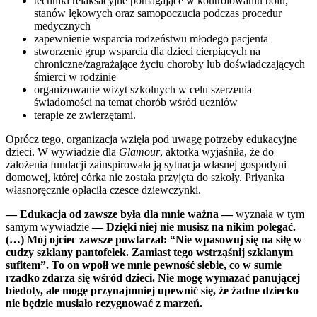
techniki relaksacyjne pomagające w kontrolowaniu bólu,
stanów lękowych oraz samopoczucia podczas procedur
medycznych
zapewnienie wsparcia rodzeństwu młodego pacjenta
stworzenie grup wsparcia dla dzieci cierpiących na
chroniczne/zagrażające życiu choroby lub doświadczających
śmierci w rodzinie
organizowanie wizyt szkolnych w celu szerzenia
świadomości na temat chorób wśród uczniów
terapie ze zwierzętami.
Oprócz tego, organizacja wzięła pod uwagę potrzeby edukacyjne
dzieci. W wywiadzie dla
Glamour
, aktorka wyjaśniła, że do
założenia fundacji zainspirowała ją sytuacja własnej gospodyni
domowej, której córka nie została przyjęta do szkoły. Priyanka
własnoręcznie opłaciła czesce dziewczynki.
— Edukacja od zawsze była dla mnie ważna —
wyznała w tym
samym wywiadzie
— Dzięki niej nie musisz na nikim polegać.
(…) Mój ojciec zawsze powtarzał: “Nie wpasowuj się na siłę w
cudzy szklany pantofelek. Zamiast tego wstrząśnij szklanym
sufitem”. To on wpoił we mnie pewność siebie, co w sumie
rzadko zdarza się wśród dzieci. Nie mogę wymazać panującej
biedoty, ale mogę przynajmniej upewnić się, że żadne dziecko
nie będzie musiało rezygnować z marzeń.