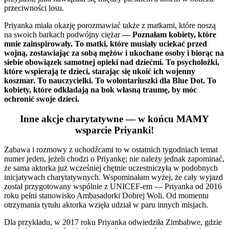
przeciwności losu.
Priyanka miała okazję porozmawiać także z matkami, które noszą
na swoich barkach podwójny ciężar
— Poznałam kobiety, które
mnie zainspirowały. To matki, które musiały uciekać przed
wojną, zostawiając za sobą mężów i ukochane osoby i biorąc na
siebie obowiązek samotnej opieki nad dziećmi. To psycholożki,
które wspierają te dzieci, starając się ukoić ich wojenny
koszmar. To nauczycielki. To wolontariuszki dla Blue Dot. To
kobiety, które odkładają na bok własną traumę, by móc
ochronić swoje dzieci.
Inne akcje charytatywne — w końcu MAMY
wsparcie Priyanki!
Zabawa i rozmowy z uchodźcami to w ostatnich tygodniach temat
numer jeden, jeżeli chodzi o Priyankę; nie należy jednak zapominać,
że sama aktorka już wcześniej chętnie uczestniczyła w podobnych
inicjatywach charytatywnych. Wspominałam wyżej, że cały wyjazd
został przygotowany wspólnie z UNICEF-em — Priyanka od 2016
roku pełni stanowisko Ambasadorki Dobrej Woli. Od momentu
otrzymania tytułu aktorka wzięła udział w paru innych misjach.
Dla przykładu, w 2017 roku Priyanka odwiedziła Zimbabwe, gdzie