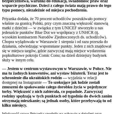
bezpieczeństwa, warunki do edukacji, świadomość praw oraz
wsparcie psychiczne. Dzieci z całego świata mają prawo do tego
typu pomocy, niezależnie od miejsca pochodzenia.
Priyanka dodała, że 70 procent uchodźców poszukiwało pomocy
właśnie za granicą Polski, przy czym znaczną większość stanowią
matki z dziećmi — w związku z tym UNICEF stworzyło u nas
jedenaście punktów Blue Dot we współpracy z UNHCR (tj.
wysokim komisarzem Narodów Zjednoczonych ds. uchodźców).
Chopra wylądowała w Warszawie 1 sierpnia i od razu przeszła do
działania, odwiedzając wspomniane punkty. Jeden z nich znajdował
się w miejscu targów, gdzie zazwyczaj mają miejsce wydarzenia
popkulturowe pokroju Comic Conu; na dzień dzisiejszy budynek
służy w innym celu.
— Jestem w centrum wystawowym w Warszawie, w Polsce. Nie
ma tu żadnych konwentów, ani wystaw biżuterii. Teraz jest to
schronienie dla ukraińskich rodzin —
wyjaśnia w relacji
dostępnej na Instagramie
— To szokujące jak ludzie zostali
zmuszeni do spakowania całego dorobku życia w pojedyncze
torby. Większość z nich zabierała, co popadnie. Zazwyczaj
rodziny spędzają w tych punktach od tygodnia do dwóch zanim
otrzymają mieszkanie; są jednak osoby, które przebywają tu od
kilku miesięcy.
Większość czasu Priyanka spędziła na zabawie z dziećmi oraz