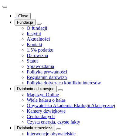
Close
Fundacja
O fundacji
Instytut
Aktualności
Kontakt
1,5% podatku
Darowizna
Statut
Sprawozdania
Polityka prywatności
Regulamin darowizn
Polityka dotycząca konfliktu interesów
Działania edukacyjne
Magazyn Online
Wiele hałasu o hałas
Obywatelska Akademia Ekologii Akustycznej
Kamery dźwiękowe
Centra danych
Czysta energia, czyste fakty
Działania strażnicze
Interwencje obywatelskie