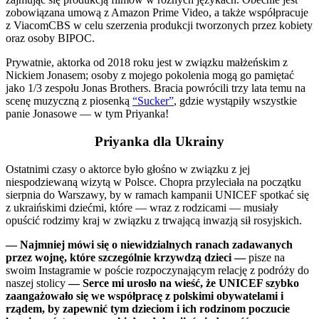
zobowiązana umową z Amazon Prime Video, a także współpracuje
z ViacomCBS w celu szerzenia produkcji tworzonych przez kobiety
oraz osoby BIPOC.
Prywatnie, aktorka od 2018 roku jest w związku małżeńskim z
Nickiem Jonasem; osoby z mojego pokolenia mogą go pamiętać
jako 1/3 zespołu Jonas Brothers. Bracia powrócili trzy lata temu na
scenę muzyczną z piosenką
“Sucker”
, gdzie wystąpiły wszystkie
panie Jonasowe — w tym Priyanka!
Priyanka dla Ukrainy
Ostatnimi czasy o aktorce było głośno w związku z jej
niespodziewaną wizytą w Polsce. Chopra przyleciała na początku
sierpnia do Warszawy, by w ramach kampanii UNICEF spotkać się
z ukraińskimi dziećmi, które — wraz z rodzicami — musiały
opuścić rodzimy kraj w związku z trwającą inwazją sił rosyjskich.
— Najmniej mówi się o niewidzialnych ranach zadawanych
przez wojnę, które szczególnie krzywdzą dzieci —
pisze na
swoim Instagramie w poście rozpoczynającym relację z podróży do
naszej stolicy
— Serce mi urosło na wieść, że UNICEF szybko
zaangażowało się we współpracę z polskimi obywatelami i
rządem, by zapewnić tym dzieciom i ich rodzinom poczucie