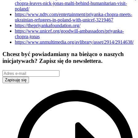
chopra-leaves-nick-jonas-malti-behind-humanitarian-visit-
poland/
https://www.ndtv.com/entertainment/priyanka-chopra-meets-
ukrainian-refugees-in-poland-with-unicef-3219467
https://thepriyankafoundation.org/
https://www.unicef.org/goodwill-ambassadors/priyanka-
chopra-jonas
https://www.unmultimedia.org/avlibrary/asset/2914/2914638/
Chcesz być powiadamiany na bieżąco o naszych
inicjatywach? Zapisz się do newslettera.
Zapisuję się