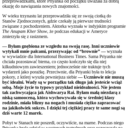
przeprowadzkami, które Priyanka od początku uważała za dobrą
okazję do nawiązania nowych znajomości.
W wieku trzynastu lat przeprowadziła się ze swoją ciotką do
Stanów Zjednoczonych, gdzie czekały ją pierwsze trudności
związane z pochodzeniem. Aktorka wyznała w indyjskim programie
The Anupam Kher Show
, że podczas edukacji w Ameryce
zmierzyła się z rasizmem.
— Byłam gnębiona ze wzgledu na swoją rasę. Inni uczniowie
wytykali mnie palcami, przezywając od “brownie” —
wyznała
w wywiadzie dla International Business Times. Sama Priyanka nie
chciała pozostawać bierna, co często kończyło się dla niej
kilkudniowym zawieszeniem; jednocześnie nie traktuje tych
wydarzeń jako porażkę. Przeciwnie, dla Priyanki była to lekcja
pokory, z której wyszła pewniejsza siebie
— Uczniowie nie muszą
być idealni. Wady są w porządku tak długo jak jesteście wciąż
sobą. Moje życie to typowy przykład nieidealności. Nie jestem
tak zachwycająca jak Aishwarya Rai. Byłam małą niezdarą z
niską samooceną, która wychowywała się w średniej klasy
rodzinie, miała blizny na nogach i musiała ciężko zapracować
na jakikolwiek sukces. I dzięki tej ciężkiej pracy te same nogi są
dziś warte 12 marek.
Pobyt w Stanach nie poszedł, oczywiście, na marne. Podczas niego
Priyanka brała udział w występach teatralnych oraz uczęszczała na