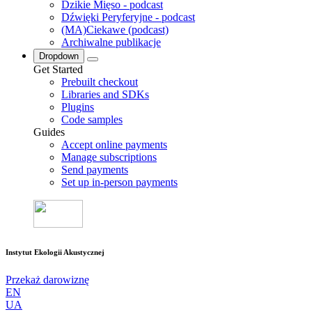
Dzikie Mięso - podcast
Dźwięki Peryferyjne - podcast
(MA)Ciekawe (podcast)
Archiwalne publikacje
Dropdown
Get Started
Prebuilt checkout
Libraries and SDKs
Plugins
Code samples
Guides
Accept online payments
Manage subscriptions
Send payments
Set up in-person payments
Instytut Ekologii Akustycznej
Przekaż darowiznę
EN
UA