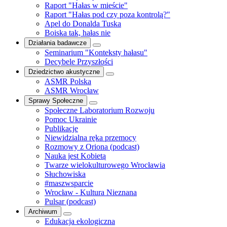
Raport "Hałas w mieście"
Raport "Hałas pod czy poza kontrolą?"
Apel do Donalda Tuska
Boiska tak, hałas nie
Działania badawcze
Seminarium "Konteksty hałasu"
Decybele Przyszłości
Dziedzictwo akustyczne
ASMR Polska
ASMR Wrocław
Sprawy Społeczne
Społeczne Laboratorium Rozwoju
Pomoc Ukrainie
Publikacje
Niewidzialna ręka przemocy
Rozmowy z Oriona (podcast)
Nauka jest Kobietą
Twarze wielokulturowego Wrocławia
Słuchowiska
#maszwsparcie
Wrocław - Kultura Nieznana
Pulsar (podcast)
Archiwum
Edukacja ekologiczna