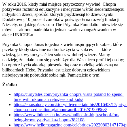
W roku 2016, kiedy miał miejsce przytoczony wywiad, Chopra
pokrywała rachunki edukacyjne i medyczne wśród siedemdziesięciu
indyjskich dzieci, spośród których pięćdziesiąt to dziewczynki.
Dodatkowo, 10 procent zarobków poświęcała na rozwój fundacji.
Niestety, od jakiegoś czasu o The Priyanka Foundation niewiele się
mówi — aktorka nadrabia to jednak swoim zaangażowaniem w
akcje UNICEF-u.
Priyanka Chopra-Jonas to jedna z wielu inspirujących kobiet, które
przekuły kłody stawiane na drodze życia w sukces — i które
wiedzą, jak wykorzystać ten sukces w dobrej wierze. Mamy
nadzieję, że udało nam się przybliżyć dla Was nieco profil tej osoby;
bo oprócz bycia aktorką, piosenkarką oraz modelką widoczną na
billboardach Hebe, Priyanka jest także dobrym człowiekiem
niebojącym się pobrudzić sobie rąk. Pamiętajcie o tym!
Źródła:
https://curlytales.com/priyanka-chopra-visits-poland-to-spend-
time-with-ukrainian-refugees-and-kids/
https://eu.usatoday.com/story/life/entertainthis/2016/03/17/priy
chopra-on-education-glamour-april-2016/81909968/
https://www.ibtimes.co.in/i-was-bullied-in-high-school-for-
being-browny-priyanka-chopra-382108
https://www.hellomagazine.com/celebrities/20220803147170/p