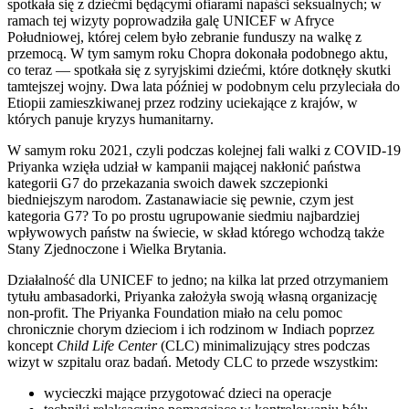
spotkała się z dziećmi będącymi ofiarami napaści seksualnych; w
ramach tej wizyty poprowadziła galę UNICEF w Afryce
Południowej, której celem było zebranie funduszy na walkę z
przemocą. W tym samym roku Chopra dokonała podobnego aktu,
co teraz — spotkała się z syryjskimi dziećmi, które dotknęły skutki
tamtejszej wojny. Dwa lata później w podobnym celu przyleciała do
Etiopii zamieszkiwanej przez rodziny uciekające z krajów, w
których panuje kryzys humanitarny.
W samym roku 2021, czyli podczas kolejnej fali walki z COVID-19
Priyanka wzięła udział w kampanii mającej nakłonić państwa
kategorii G7 do przekazania swoich dawek szczepionki
biedniejszym narodom. Zastanawiacie się pewnie, czym jest
kategoria G7? To po prostu ugrupowanie siedmiu najbardziej
wpływowych państw na świecie, w skład którego wchodzą także
Stany Zjednoczone i Wielka Brytania.
Działalność dla UNICEF to jedno; na kilka lat przed otrzymaniem
tytułu ambasadorki, Priyanka założyła swoją własną organizację
non-profit. The Priyanka Foundation miało na celu pomoc
chronicznie chorym dzieciom i ich rodzinom w Indiach poprzez
koncept
Child Life Center
(CLC) minimalizujący stres podczas
wizyt w szpitalu oraz badań. Metody CLC to przede wszystkim:
wycieczki mające przygotować dzieci na operacje