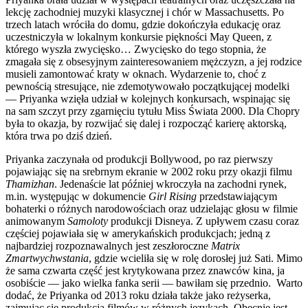
lekcję zachodniej muzyki klasycznej i chór w Massachusetts. Po
trzech latach wróciła do domu, gdzie dokończyła edukację oraz
uczestniczyła w lokalnym konkursie piękności May Queen, z
którego wyszła zwycięsko… Zwycięsko do tego stopnia, że
zmagała się z obsesyjnym zainteresowaniem mężczyzn, a jej rodzice
musieli zamontować kraty w oknach. Wydarzenie to, choć z
pewnością stresujące, nie zdemotywowało początkującej modelki
— Priyanka wzięła udział w kolejnych konkursach, wspinając się
na sam szczyt przy zgarnięciu tytułu Miss Świata 2000. Dla Chopry
była to okazja, by rozwijać się dalej i rozpocząć karierę aktorską,
która trwa po dziś dzień.
Priyanka zaczynała od produkcji Bollywood, po raz pierwszy
pojawiając się na srebrnym ekranie w 2002 roku przy okazji filmu
Thamizhan
. Jedenaście lat później wkroczyła na zachodni rynek,
m.in. występując w dokumencie
Girl Rising
przedstawiającym
bohaterki o różnych narodowościach oraz udzielając głosu w filmie
animowanym
Samoloty
produkcji Disneya. Z upływem czasu coraz
częściej pojawiała się w amerykańskich produkcjach; jedną z
najbardziej rozpoznawalnych jest zeszłoroczne
Matrix
Zmartwychwstania
, gdzie wcieliła się w rolę dorosłej już Sati. Mimo
że sama czwarta część jest krytykowana przez znawców kina, ja
osobiście — jako wielka fanka serii — bawiłam się przednio. Warto
dodać, że Priyanka od 2013 roku działa także jako reżyserka,
zajmując się produkcją filmów w różnych językach. Obecnie jest