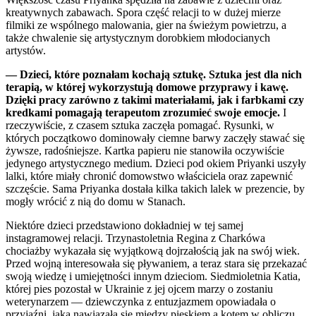
kreatywnych zabawach. Spora część relacji to w dużej mierze
filmiki ze wspólnego malowania, gier na świeżym powietrzu, a
także chwalenie się artystycznym dorobkiem młodocianych
artystów.
— Dzieci, które poznałam kochają sztukę. Sztuka jest dla nich
terapią, w której wykorzystują domowe przyprawy i kawę.
Dzięki pracy zarówno z takimi materiałami, jak i farbkami czy
kredkami pomagają terapeutom zrozumieć swoje emocje.
I
rzeczywiście, z czasem sztuka zaczęła pomagać. Rysunki, w
których początkowo dominowały ciemne barwy zaczęły stawać się
żywsze, radośniejsze. Kartka papieru nie stanowiła oczywiście
jedynego artystycznego medium. Dzieci pod okiem Priyanki uszyły
lalki, które miały chronić domowstwo właściciela oraz zapewnić
szczęście. Sama Priyanka dostała kilka takich lalek w prezencie, by
mogły wrócić z nią do domu w Stanach.
Niektóre dzieci przedstawiono dokładniej w tej samej
instagramowej relacji. Trzynastoletnia Regina z Charkówa
chociażby wykazała się wyjątkową dojrzałością jak na swój wiek.
Przed wojną interesowała się pływaniem, a teraz stara się przekazać
swoją wiedzę i umiejętności innym dzieciom. Siedmioletnia Katia,
której pies pozostał w Ukrainie z jej ojcem marzy o zostaniu
weterynarzem — dziewczynka z entuzjazmem opowiadała o
przyjaźni, jaka nawiązała się między pieskiem a kotem w obliczu