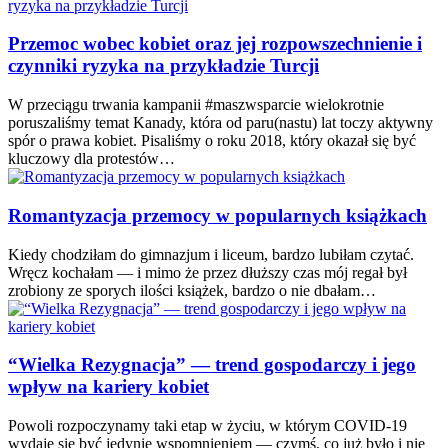
Przemoc wobec kobiet oraz jej rozpowszechnienie i
czynniki ryzyka na przykładzie Turcji
W przeciągu trwania kampanii #maszwsparcie wielokrotnie
poruszaliśmy temat Kanady, która od paru(nastu) lat toczy aktywny
spór o prawa kobiet. Pisaliśmy o roku 2018, który okazał się być
kluczowy dla protestów…
Romantyzacja przemocy w popularnych książkach
Kiedy chodziłam do gimnazjum i liceum, bardzo lubiłam czytać.
Wręcz kochałam — i mimo że przez dłuższy czas mój regał był
zrobiony ze sporych ilości książek, bardzo o nie dbałam…
“Wielka Rezygnacja” — trend gospodarczy i jego
wpływ na kariery kobiet
Powoli rozpoczynamy taki etap w życiu, w którym COVID-19
wydaje się być jedynie wspomnieniem — czymś, co już było i nie