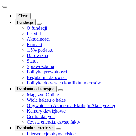
Close
Fundacja
O fundacji
Instytut
Aktualności
Kontakt
1,5% podatku
Darowizna
Statut
Sprawozdania
Polityka prywatności
Regulamin darowizn
Polityka dotycząca konfliktu interesów
Działania edukacyjne
Magazyn Online
Wiele hałasu o hałas
Obywatelska Akademia Ekologii Akustycznej
Kamery dźwiękowe
Centra danych
Czysta energia, czyste fakty
Działania strażnicze
Interwencje obywatelskie