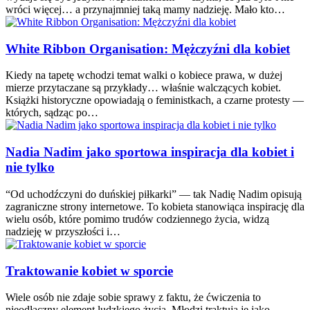
wróci więcej… a przynajmniej taką mamy nadzieję. Mało kto…
White Ribbon Organisation: Mężczyźni dla kobiet
Kiedy na tapetę wchodzi temat walki o kobiece prawa, w dużej
mierze przytaczane są przykłady… właśnie walczących kobiet.
Książki historyczne opowiadają o feministkach, a czarne protesty —
których, sądząc po…
Nadia Nadim jako sportowa inspiracja dla kobiet i
nie tylko
“Od uchodźczyni do duńskiej piłkarki” — tak Nadię Nadim opisują
zagraniczne strony internetowe. To kobieta stanowiąca inspirację dla
wielu osób, które pomimo trudów codziennego życia, widzą
nadzieję w przyszłości i…
Traktowanie kobiet w sporcie
Wiele osób nie zdaje sobie sprawy z faktu, że ćwiczenia to
nieodłączny element ludzkiego życia. Młodzi traktują je jako