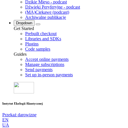
Dzikie Mięso - podcast
Dźwięki Peryferyjne - podcast
(MA)Ciekawe (podcast)
Archiwalne publikacje
Dropdown
Get Started
Prebuilt checkout
Libraries and SDKs
Plugins
Code samples
Guides
Accept online payments
Manage subscriptions
Send payments
Set up in-person payments
Instytut Ekologii Akustycznej
Przekaż darowiznę
EN
UA