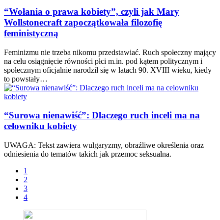
“Wołania o prawa kobiety”, czyli jak Mary
Wollstonecraft zapoczątkowała filozofię
feministyczną
Feminizmu nie trzeba nikomu przedstawiać. Ruch społeczny mający
na celu osiągnięcie równości płci m.in. pod kątem politycznym i
społecznym oficjalnie narodził się w latach 90. XVIII wieku, kiedy
to powstały…
“Surowa nienawiść”: Dlaczego ruch inceli ma na
celowniku kobiety
UWAGA: Tekst zawiera wulgaryzmy, obraźliwe określenia oraz
odniesienia do tematów takich jak przemoc seksualna.
1
2
3
4