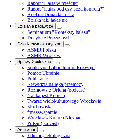
Raport "Hałas w mieście"
Raport "Hałas pod czy poza kontrolą?"
Apel do Donalda Tuska
Boiska tak, hałas nie
Działania badawcze
Seminarium "Konteksty hałasu"
Decybele Przyszłości
Dziedzictwo akustyczne
ASMR Polska
ASMR Wrocław
Sprawy Społeczne
Społeczne Laboratorium Rozwoju
Pomoc Ukrainie
Publikacje
Niewidzialna ręka przemocy
Rozmowy z Oriona (podcast)
Nauka jest Kobietą
Twarze wielokulturowego Wrocławia
Słuchowiska
#maszwsparcie
Wrocław - Kultura Nieznana
Pulsar (podcast)
Archiwum
Edukacja ekologiczna