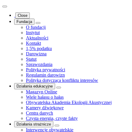
Close
Fundacja
O fundacji
Instytut
Aktualności
Kontakt
1,5% podatku
Darowizna
Statut
Sprawozdania
Polityka prywatności
Regulamin darowizn
Polityka dotycząca konfliktu interesów
Działania edukacyjne
Magazyn Online
Wiele hałasu o hałas
Obywatelska Akademia Ekologii Akustycznej
Kamery dźwiękowe
Centra danych
Czysta energia, czyste fakty
Działania strażnicze
Interwencje obywatelskie