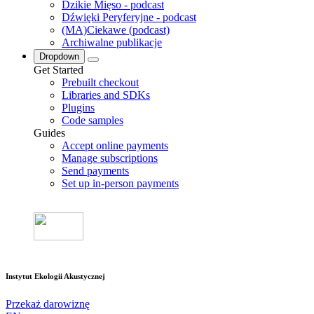
Dzikie Mięso - podcast
Dźwięki Peryferyjne - podcast
(MA)Ciekawe (podcast)
Archiwalne publikacje
Dropdown
Get Started
Prebuilt checkout
Libraries and SDKs
Plugins
Code samples
Guides
Accept online payments
Manage subscriptions
Send payments
Set up in-person payments
Instytut Ekologii Akustycznej
Przekaż darowiznę