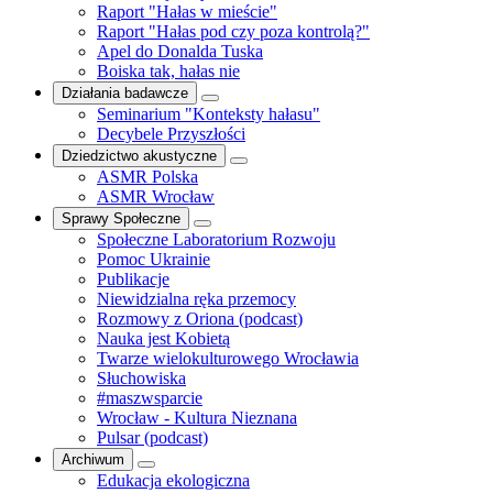
Raport "Hałas w mieście"
Raport "Hałas pod czy poza kontrolą?"
Apel do Donalda Tuska
Boiska tak, hałas nie
Działania badawcze
Seminarium "Konteksty hałasu"
Decybele Przyszłości
Dziedzictwo akustyczne
ASMR Polska
ASMR Wrocław
Sprawy Społeczne
Społeczne Laboratorium Rozwoju
Pomoc Ukrainie
Publikacje
Niewidzialna ręka przemocy
Rozmowy z Oriona (podcast)
Nauka jest Kobietą
Twarze wielokulturowego Wrocławia
Słuchowiska
#maszwsparcie
Wrocław - Kultura Nieznana
Pulsar (podcast)
Archiwum
Edukacja ekologiczna