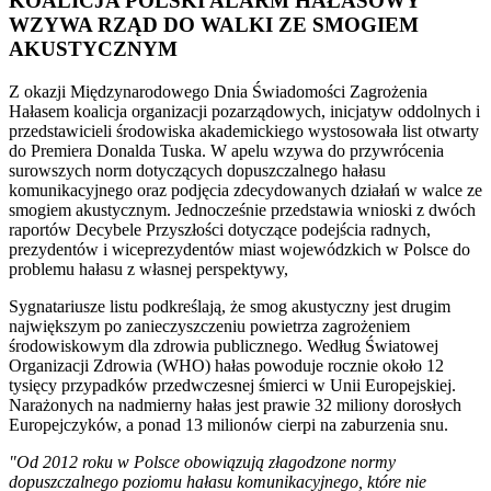
KOALICJA POLSKI ALARM HAŁASOWY
WZYWA RZĄD DO WALKI ZE SMOGIEM
AKUSTYCZNYM
Z okazji Międzynarodowego Dnia Świadomości Zagrożenia
Hałasem koalicja organizacji pozarządowych, inicjatyw oddolnych i
przedstawicieli środowiska akademickiego wystosowała list otwarty
do Premiera Donalda Tuska. W apelu wzywa do przywrócenia
surowszych norm dotyczących dopuszczalnego hałasu
komunikacyjnego oraz podjęcia zdecydowanych działań w walce ze
smogiem akustycznym. Jednocześnie przedstawia wnioski z dwóch
raportów Decybele Przyszłości dotyczące podejścia radnych,
prezydentów i wiceprezydentów miast wojewódzkich w Polsce do
problemu hałasu z własnej perspektywy,
Sygnatariusze listu podkreślają, że smog akustyczny jest drugim
największym po zanieczyszczeniu powietrza zagrożeniem
środowiskowym dla zdrowia publicznego. Według Światowej
Organizacji Zdrowia (WHO) hałas powoduje rocznie około 12
tysięcy przypadków przedwczesnej śmierci w Unii Europejskiej.
Narażonych na nadmierny hałas jest prawie 32 miliony dorosłych
Europejczyków, a ponad 13 milionów cierpi na zaburzenia snu.
"Od 2012 roku w Polsce obowiązują złagodzone normy
dopuszczalnego poziomu hałasu komunikacyjnego, które nie