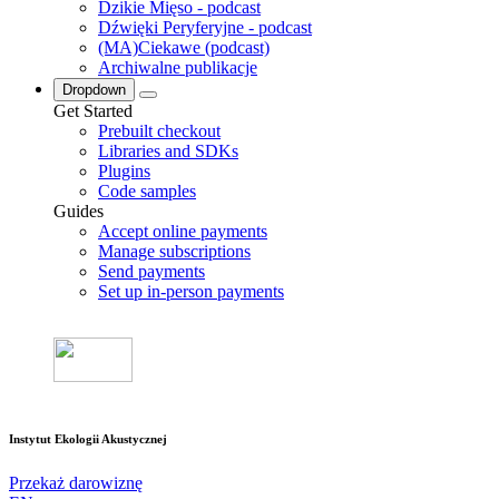
Dzikie Mięso - podcast
Dźwięki Peryferyjne - podcast
(MA)Ciekawe (podcast)
Archiwalne publikacje
Dropdown
Get Started
Prebuilt checkout
Libraries and SDKs
Plugins
Code samples
Guides
Accept online payments
Manage subscriptions
Send payments
Set up in-person payments
Instytut Ekologii Akustycznej
Przekaż darowiznę