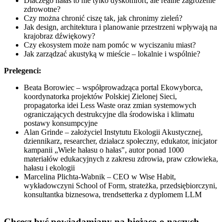
Dlaczego hałas to nie tylko dyskomfort, ale realne zagrożenie
zdrowotne?
Czy można chronić ciszę tak, jak chronimy zieleń?
Jak design, architektura i planowanie przestrzeni wpływają na
krajobraz dźwiękowy?
Czy ekosystem może nam pomóc w wyciszaniu miast?
Jak zarządzać akustyką w mieście – lokalnie i wspólnie?
Prelegenci:
Beata Borowiec – współprowadząca portal Ekowyborca,
koordynatorka projektów Polskiej Zielonej Sieci,
propagatorka idei Less Waste oraz zmian systemowych
ograniczających destrukcyjne dla środowiska i klimatu
postawy konsumpcyjne
Alan Grinde – założyciel Instytutu Ekologii Akustycznej,
dziennikarz, researcher, działacz społeczny, edukator, inicjator
kampanii „Wiele hałasu o hałas", autor ponad 1000
materiałów edukacyjnych z zakresu zdrowia, praw człowieka,
hałasu i ekologii
Marcelina Plichta-Wabnik – CEO w Wise Habit,
wykładowczyni School of Form, strateżka, przedsiębiorczyni,
konsultantka biznesowa, trendsetterka z dyplomem LLM
Chcesz być powiadamiany na bieżąco o naszych