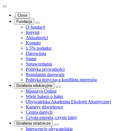
Close
Fundacja
O fundacji
Instytut
Aktualności
Kontakt
1,5% podatku
Darowizna
Statut
Sprawozdania
Polityka prywatności
Regulamin darowizn
Polityka dotycząca konfliktu interesów
Działania edukacyjne
Magazyn Online
Wiele hałasu o hałas
Obywatelska Akademia Ekologii Akustycznej
Kamery dźwiękowe
Centra danych
Czysta energia, czyste fakty
Działania strażnicze
Interwencje obywatelskie