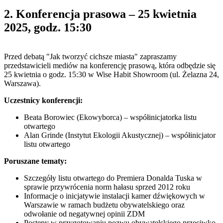
2. Konferencja prasowa – 25 kwietnia
2025, godz. 15:30
Przed debatą "Jak tworzyć cichsze miasta" zapraszamy
przedstawicieli mediów na konferencję prasową, która odbędzie się
25 kwietnia o godz. 15:30 w Wise Habit Showroom (ul. Żelazna 24,
Warszawa).
Uczestnicy konferencji:
Beata Borowiec (Ekowyborca) – współinicjatorka listu
otwartego
Alan Grinde (Instytut Ekologii Akustycznej) – współinicjator
listu otwartego
Poruszane tematy:
Szczegóły listu otwartego do Premiera Donalda Tuska w
sprawie przywrócenia norm hałasu sprzed 2012 roku
Informacje o inicjatywie instalacji kamer dźwiękowych w
Warszawie w ramach budżetu obywatelskiego oraz
odwołanie od negatywnej opinii ZDM
Postępy w przygotowaniu pozwu obywatelskiego przeciwko