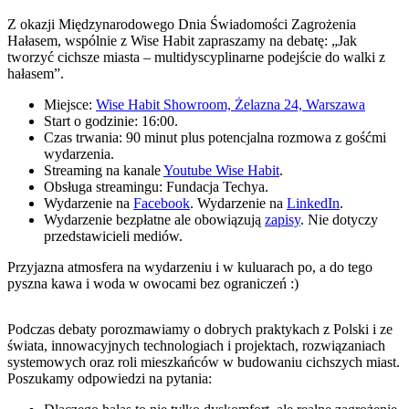
Z okazji Międzynarodowego Dnia Świadomości Zagrożenia
Hałasem, wspólnie z Wise Habit zapraszamy na debatę: „Jak
tworzyć cichsze miasta – multidyscyplinarne podejście do walki z
hałasem”.
Miejsce:
Wise Habit Showroom, Żelazna 24, Warszawa
Start o godzinie: 16:00.
Czas trwania: 90 minut plus potencjalna rozmowa z gośćmi
wydarzenia.
Streaming na kanale
Youtube Wise Habit
.
Obsługa streamingu: Fundacja Techya.
Wydarzenie na
Facebook
. Wydarzenie na
LinkedIn
.
Wydarzenie bezpłatne ale obowiązują
zapisy
. Nie dotyczy
przedstawicieli mediów.
Przyjazna atmosfera na wydarzeniu i w kuluarach po, a do tego
pyszna kawa i woda w owocami bez ograniczeń :)
Podczas debaty porozmawiamy o dobrych praktykach z Polski i ze
świata, innowacyjnych technologiach i projektach, rozwiązaniach
systemowych oraz roli mieszkańców w budowaniu cichszych miast.
Poszukamy odpowiedzi na pytania: