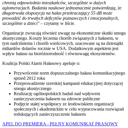
chronią odpowiednio mieszkańców, szczególnie w dużych
aglomeracjach. Badania naukowe jednoznacznie potwierdzają, że
długotrwała ekspozycja na hałas przekraczający 55 dB może
prowadzić do trwałych deficytów poznawczych i emocjonalnych,
szczególnie u dzieci"
– czytamy w liście.
Organizacje zwracają również uwagę na ekonomiczne skutki smogu
akustycznego. Koszty leczenia chorób związanych z hałasem, w
tym nadciśnienia i chorób wieńcowych, szacowane są na dziesiątki
miliardów dolarów rocznie w USA. Dodatkowym aspektem jest
wpływ hałasu na bioróżnorodność i równowagę ekosystemów.
Koalicja Polski Alarm Hałasowy apeluje o:
Przywrócenie norm dopuszczalnego hałasu komunikacyjnego
sprzed 2012 roku
Przeprowadzenie szerokiej kampanii edukacyjnej dotyczącej
smogu akustycznego
Realizację ogólnopolskich badań nad wpływem
zanieczyszczenia hałasem na zdrowie publiczne
Podjęcie stałej współpracy ze środowiskiem organizacji
społecznych i akademickim w celu wypracowania rozwiązań
redukujących zanieczyszczenie hałasem
APEL DO PREMIERA - PEŁNY KOMUNIKAT PRASOWY