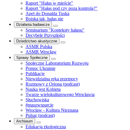
Raport "Hałas w mieście"
Raport "Hałas pod czy poza kontrolą?"
Apel do Donalda Tuska
Boiska tak, hałas nie
Działania badawcze
Seminarium "Konteksty hałasu"
Decybele Przyszłości
Dziedzictwo akustyczne
ASMR Polska
ASMR Wrocław
Sprawy Społeczne
Społeczne Laboratorium Rozwoju
Pomoc Ukrainie
Publikacje
Niewidzialna ręka przemocy
Rozmowy z Oriona (podcast)
Nauka jest Kobietą
Twarze wielokulturowego Wrocławia
Słuchowiska
#maszwsparcie
Wrocław - Kultura Nieznana
Pulsar (podcast)
Archiwum
Edukacja ekologiczna