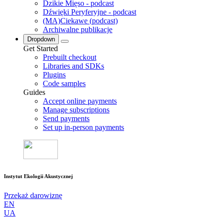
Dzikie Mięso - podcast
Dźwięki Peryferyjne - podcast
(MA)Ciekawe (podcast)
Archiwalne publikacje
Dropdown
Get Started
Prebuilt checkout
Libraries and SDKs
Plugins
Code samples
Guides
Accept online payments
Manage subscriptions
Send payments
Set up in-person payments
Instytut Ekologii Akustycznej
Przekaż darowiznę
EN
UA