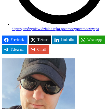
depresja
mózg
niewidzialna ręka przemocy
przemoc
wyspa
Facebook
Twitter
LinkedIn
WhatsApp
Telegram
Gmail