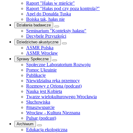
Raport "Hałas w mieście"
Raport "Hałas pod czy poza kontrolą?"
Apel do Donalda Tuska
Boiska tak, hałas nie
Działania badawcze
Seminarium "Konteksty hałasu"
Decybele Przyszłości
Dziedzictwo akustyczne
ASMR Polska
ASMR Wrocław
Sprawy Społeczne
Społeczne Laboratorium Rozwoju
Pomoc Ukrainie
Publikacje
Niewidzialna ręka przemocy
Rozmowy z Oriona (podcast)
Nauka jest Kobietą
Twarze wielokulturowego Wrocławia
Słuchowiska
#maszwsparcie
Wrocław - Kultura Nieznana
Pulsar (podcast)
Archiwum
Edukacja ekologiczna