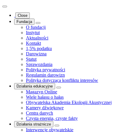
Close
Fundacja
O fundacji
Instytut
Aktualności
Kontakt
1,5% podatku
Darowizna
Statut
Sprawozdania
Polityka prywatności
Regulamin darowizn
Polityka dotycząca konfliktu interesów
Działania edukacyjne
Magazyn Online
Wiele hałasu o hałas
Obywatelska Akademia Ekologii Akustycznej
Kamery dźwiękowe
Centra danych
Czysta energia, czyste fakty
Działania strażnicze
Interwencje obywatelskie