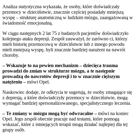
Analiza statystyczna wykazała, że osoby, które doświadczały
przemocy w dzieciństwie, znacznie częściej posiadały mniejszą
wyspę – strukturę anatomiczną w ludzkim mózgu, zaangażowaną w
świadomość emocjonalną.
W ciągu następnych 2 lat 75 z badanych pacjentów doświadczyło
kolejnego ataku depresji. Zespół zauważył, że zarówno ci, którzy
mieli historię przemocową w dzieciństwie lub z innego powodu
mieli mniejszą wyspę, byli znacznie bardziej narażeni na nawrót
choroby.
– Wskazuje to na pewien mechanizm – dziecięca trauma
prowadzi do zmian w strukturze mózgu, a te następnie
prowadzą do nawrotów depresji i to w znacznie cięższym
natężeniu –
mówi Opel.
Naukowiec dodaje, że odkrycia te sugerują, że osoby zmagające się
z depresją, a które doświadczyły przemocy w dzieciństwie, mogą
wymagać bardziej spersonalizowanego, specjalistycznego leczenia.
– Te zmiany w mózgu mogą być odwracalne –
mówi na koniec
Opel. Jego zespół obecnie pracuje nad testami, które pomogą
wskazać, które z istniejących terapii mogą działać najlepiej dla tej
grupy osób.