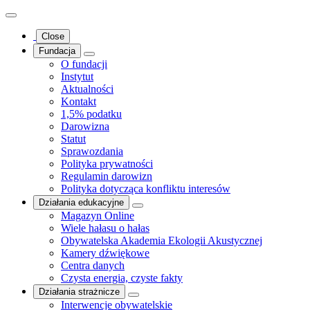
Close
Fundacja
O fundacji
Instytut
Aktualności
Kontakt
1,5% podatku
Darowizna
Statut
Sprawozdania
Polityka prywatności
Regulamin darowizn
Polityka dotycząca konfliktu interesów
Działania edukacyjne
Magazyn Online
Wiele hałasu o hałas
Obywatelska Akademia Ekologii Akustycznej
Kamery dźwiękowe
Centra danych
Czysta energia, czyste fakty
Działania strażnicze
Interwencje obywatelskie