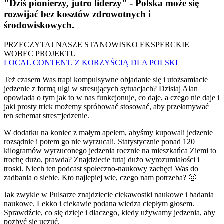
"Dziś pionierzy, jutro liderzy" - Polska może się
rozwijać bez kosztów zdrowotnych i
środowiskowych.
PRZECZYTAJ NASZE STANOWISKO EKSPERCKIE
WOBEC PROJEKTU
LOCAL CONTENT. Z KORZYŚCIĄ DLA POLSKI
Też czasem Was trapi kompulsywne objadanie się i utożsamiacie
jedzenie z formą ulgi w stresujących sytuacjach? Dzisiaj Alan
opowiada o tym jak to w nas funkcjonuje, co daje, a czego nie daje i
jaki prosty trick możemy spróbować stosować, aby przełamywać
ten schemat stres=jedzenie.
W dodatku na koniec z małym apelem, abyśmy kupowali jedzenie
rozsądnie i potem go nie wyrzucali. Statystycznie ponad 120
kilogramów wyrzuconego jedzenia rocznie na mieszkańca Ziemi to
trochę dużo, prawda? Znajdziecie tutaj dużo wyrozumiałości i
troski. Niech ten podcast społeczno-naukowy zachęci Was do
zadbania o siebie. Kto najlepiej wie, czego nam potrzeba? 🙂
Jak zwykle w Pulsarze znajdziecie ciekawostki naukowe i badania
naukowe. Lekko i ciekawie podana wiedza ciepłym głosem.
Sprawdźcie, co się dzieje i dlaczego, kiedy używamy jedzenia, aby
pozbyć się uczuć.