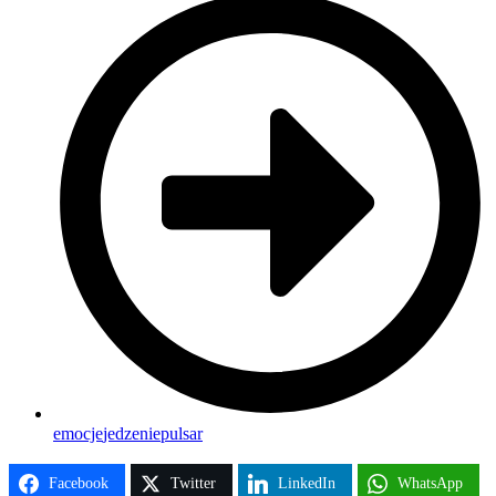
emocje
jedzenie
pulsar
Facebook
Twitter
LinkedIn
WhatsApp