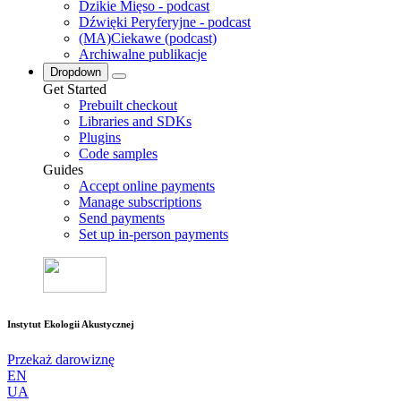
Dzikie Mięso - podcast
Dźwięki Peryferyjne - podcast
(MA)Ciekawe (podcast)
Archiwalne publikacje
Dropdown
Get Started
Prebuilt checkout
Libraries and SDKs
Plugins
Code samples
Guides
Accept online payments
Manage subscriptions
Send payments
Set up in-person payments
Instytut Ekologii Akustycznej
Przekaż darowiznę
EN
UA