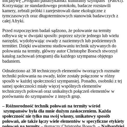
inicjatywę ,,Program panafrykański: kulturalny szympans” (PanAf).
Korzystając ze standardowego protokołu, badacze rozstawili
kamery, zebrali próbki i zarejestrowali dane ekologiczne z
tymczasowych oraz długoterminowych stanowisk badawczych z
całej Afryki.
Przed rozpoczęciem badań sądzono, że polowanie na termity
odbywa się w dwojaki sposób: poprzez użycie jednego lub wielu
narzędzi, wydobywając owady z naziemnych lub podziemnych
termitier. Dzięki uważnemu studiowaniu technik używanych do
polowania na termity, główny autor Christophe Boesch stworzył
katalog zachowań (etogram) dla każdego szympansa objętego
badaniem.
Odnaleziono aż 38 technicznych elementów tworzących rozmaite
techniki polowania na owady, które zostały połączone w różny
sposób w każdej społeczności szympansiej. Ponadto, osobniki z tej
samej społeczności miały więcej wspólnych elementów
technicznych polowań oraz unikalnych połączeń elementów w
porównaniu do szympansów z innych grup.
– Różnorodność technik polowań na termity wśród
szympansów była dla mnie dużym zaskoczeniem. Każda
społeczność nie tylko ma swój własny, unikatowy sposób
polowań, ale także łączy wiele elementów w specyficzne etykiety
polowań na termity –
tłumaczy Christophe Boesch.
– Najbardziej