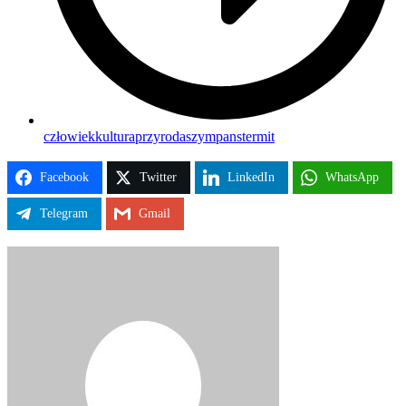
człowiek
kultura
przyroda
szympans
termit
Facebook
Twitter
LinkedIn
WhatsApp
Telegram
Gmail