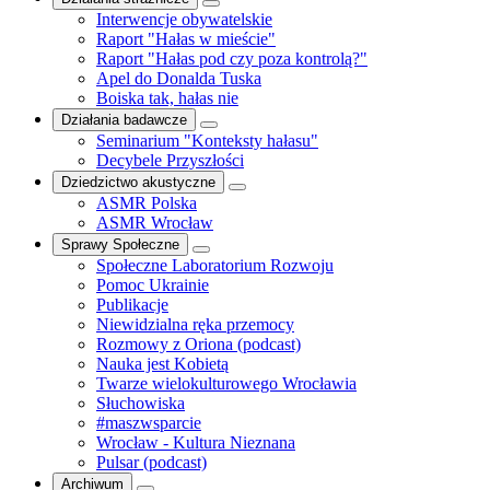
Interwencje obywatelskie
Raport "Hałas w mieście"
Raport "Hałas pod czy poza kontrolą?"
Apel do Donalda Tuska
Boiska tak, hałas nie
Działania badawcze
Seminarium "Konteksty hałasu"
Decybele Przyszłości
Dziedzictwo akustyczne
ASMR Polska
ASMR Wrocław
Sprawy Społeczne
Społeczne Laboratorium Rozwoju
Pomoc Ukrainie
Publikacje
Niewidzialna ręka przemocy
Rozmowy z Oriona (podcast)
Nauka jest Kobietą
Twarze wielokulturowego Wrocławia
Słuchowiska
#maszwsparcie
Wrocław - Kultura Nieznana
Pulsar (podcast)
Archiwum