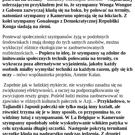
uderzającym przykładem jest to, że szympansy Wonga Wongue
z Gabonu zazwyczaj kładą się na boku, by polować na termity,
natomiast szympansy z Kamerunu opierają się na łokciach. Z
kolei szympansy Goualougo z Demokratycznej Republiki
Konga siadają na ziemi.
Ponieważ społeczności szympansów żyją w podobnych
środowiskach i mają dostęp do tych samych zasobów, można
wykluczyć różnice ekologiczne w zaobserwowanych
rozbieżnościach.
– Popiera to ideę, że szympansy są zdolne do
imitowania społecznych technik polowania na termity, co
wykracza poza alternatywne wyjaśnienia, jakoby każdy
osobnik miałby wymyślać techniki za każdym razem, gdy się ich
uczy –
mówi współautorka projektu, Ammie Kalan.
Zupełnie jak w ludzkiej etykiecie, nie wszystko zasadza się na
zwiększonej efektywności, a raczej na podporządkowaniu się
zwyczajom reszty grupy. Pośród ludzi można zaobserwować to
zjawisko w różnych kulturach pałeczek w Azji.
– Przykładowo, w
Tajlandii i Japonii pałeczki nie tylko mają inny kształt, ale
również trzyma się je w inny sposób, co przypomina to, co
widzimy tutaj z szympansami. W La Belgique w Kamerunie
szympansy upodobały sobie wyskubywanie włókien patyka w
celu uzyskania długiej szczotki. Następnie pokrytą termitami
szczotkę kładą na nadgarstku podczas jedzenia. Z drugiej