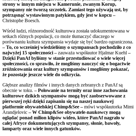
strony w innym miejscu w Kamerunie, zwanym Korup,
szympansy nie tworzą szczotek. Zamiast tego używają ust, by
potrząsnąć wystawionym patykiem, gdy jest w kopcu –
Christophe Boesch.
Wśród ludzi, różnorodność kulturowa została udokumentowana w
setkach różnych populacji, co może tłumaczyć dlaczego w
porównaniu kultura szympansia wydaje się być bardzo ograniczona.
–
To, co wcześniej wiedzieliśmy o szympansach pochodziło z co
najwyżej 15 społeczności –
zauważa współautor Hjalmar Kuehl
–
Dzięki PanAf byliśmy w stanie przestudiować o wiele więcej
społeczności, co sprawiło, że mogliśmy nauczyć się o bogactwie
zróżnicowania oraz kultury szympansów i mogliśmy pokazać,
że pozostaje jeszcze wiele do odkrycia.
Głębsze analizy filmów i innych danych zebranych z PanAf są
obecnie w toku.
– Polowanie na termity oraz inne zachowania
kulturowe dzikich szympansów mogą być zaobserwowane z
pierwszej ręki dzięki zapisaniu się na naszej naukowej
platformie obywatelskiej Chimp&See –
mówi współautorka Mimi
Arandjelovic
– W Chimp&See obywatele-naukowcy mogą
oglądać ponad milion klipów wideo, które PanAf nagrało w
całej Afryce dokumentujących szympansy, słonie, bawoły,
lamparty oraz wiele innych gatunków.