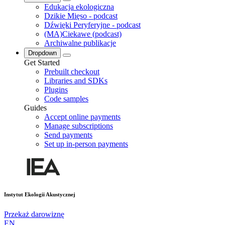
Edukacja ekologiczna
Dzikie Mięso - podcast
Dźwięki Peryferyjne - podcast
(MA)Ciekawe (podcast)
Archiwalne publikacje
Dropdown
Get Started
Prebuilt checkout
Libraries and SDKs
Plugins
Code samples
Guides
Accept online payments
Manage subscriptions
Send payments
Set up in-person payments
Instytut Ekologii Akustycznej
Przekaż darowiznę
EN