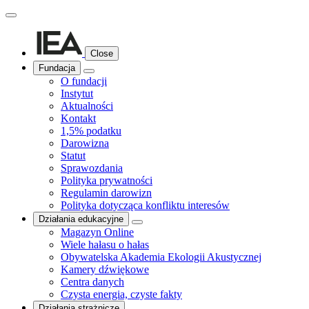
Close
Fundacja
O fundacji
Instytut
Aktualności
Kontakt
1,5% podatku
Darowizna
Statut
Sprawozdania
Polityka prywatności
Regulamin darowizn
Polityka dotycząca konfliktu interesów
Działania edukacyjne
Magazyn Online
Wiele hałasu o hałas
Obywatelska Akademia Ekologii Akustycznej
Kamery dźwiękowe
Centra danych
Czysta energia, czyste fakty
Działania strażnicze