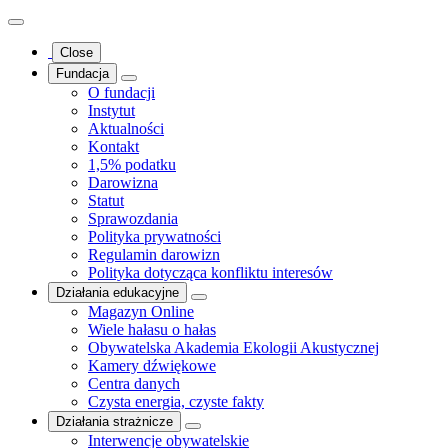
Close
Fundacja
O fundacji
Instytut
Aktualności
Kontakt
1,5% podatku
Darowizna
Statut
Sprawozdania
Polityka prywatności
Regulamin darowizn
Polityka dotycząca konfliktu interesów
Działania edukacyjne
Magazyn Online
Wiele hałasu o hałas
Obywatelska Akademia Ekologii Akustycznej
Kamery dźwiękowe
Centra danych
Czysta energia, czyste fakty
Działania strażnicze
Interwencje obywatelskie