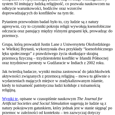
system SI imitujący ludzką religijność, co pozwala naukowcom na
odkrycie warunkowości, bodźców oraz wzorców
doprowadzających do konfliktów na tym tle.
Pytaniem przewodnim badań było to, czy ludzie są z natury
agresywni, czy to czynniki pokroju religii wywołują ksenofobiczne
odczucia oraz panujący między różnymi grupami lęk, prowadząc do
przemocy.
Grupa, którą prowadził Justin Lane z Uniwersytetu Oksfordzkiego
w Wielkiej Brytanii, wykorzystała dwa przykłady “ksenofobicznego
lęku społecznego” z prawdziwego życia skutkujące skrajną
przemocą fizyczną – trzydziestoletni konflikt w Irlandii Północnej
oraz trzydniowe protesty w Gudźaracie w Indiach z 2002 roku.
Jak twierdzą badacze, wyniki można zastosować do jakichkolwiek
aktywności związanych z przemocą religijną – mowa tu głównie o
wydarzeniach mających miejsce w zradykalizowanym islamie,
kiedy to tożsamość patriotyczna ludzi koliduje z tożsamością
religijną.
Wyniki te
, opisane w czasopiśmie naukowym
The Journal for
Artificial Societies and Social Stimulation
sugerują że ludzie są z
natury pokojowym gatunkiem, który jednak jest w stanie sięgnąć po
przemoc w zależności od kontekstu – ten zazwyczaj dotyczy