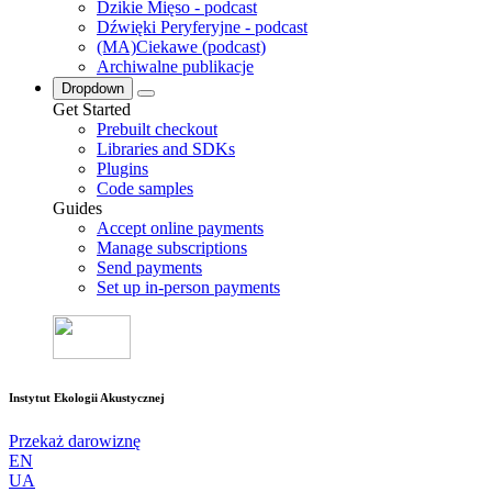
Dzikie Mięso - podcast
Dźwięki Peryferyjne - podcast
(MA)Ciekawe (podcast)
Archiwalne publikacje
Dropdown
Get Started
Prebuilt checkout
Libraries and SDKs
Plugins
Code samples
Guides
Accept online payments
Manage subscriptions
Send payments
Set up in-person payments
Instytut Ekologii Akustycznej
Przekaż darowiznę
EN
UA