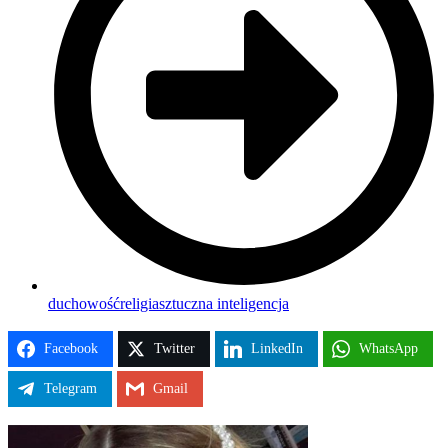
duchowość
religia
sztuczna inteligencja
Facebook
Twitter
LinkedIn
WhatsApp
Telegram
Gmail