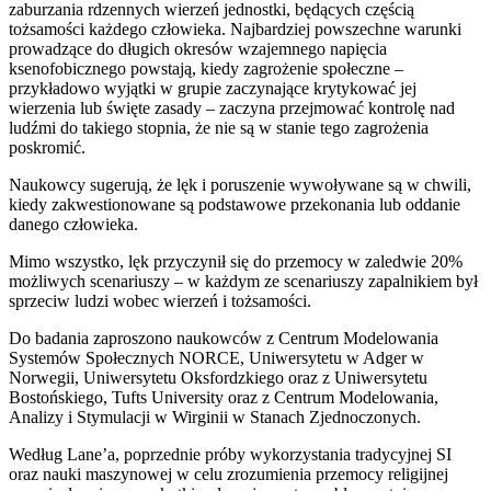
zaburzania rdzennych wierzeń jednostki, będących częścią
tożsamości każdego człowieka. Najbardziej powszechne warunki
prowadzące do długich okresów wzajemnego napięcia
ksenofobicznego powstają, kiedy zagrożenie społeczne –
przykładowo wyjątki w grupie zaczynające krytykować jej
wierzenia lub święte zasady – zaczyna przejmować kontrolę nad
ludźmi do takiego stopnia, że nie są w stanie tego zagrożenia
poskromić.
Naukowcy sugerują, że lęk i poruszenie wywoływane są w chwili,
kiedy zakwestionowane są podstawowe przekonania lub oddanie
danego człowieka.
Mimo wszystko, lęk przyczynił się do przemocy w zaledwie 20%
możliwych scenariuszy – w każdym ze scenariuszy zapalnikiem był
sprzeciw ludzi wobec wierzeń i tożsamości.
Do badania zaproszono naukowców z Centrum Modelowania
Systemów Społecznych NORCE, Uniwersytetu w Adger w
Norwegii, Uniwersytetu Oksfordzkiego oraz z Uniwersytetu
Bostońskiego, Tufts University oraz z Centrum Modelowania,
Analizy i Stymulacji w Wirginii w Stanach Zjednoczonych.
Według Lane’a, poprzednie próby wykorzystania tradycyjnej SI
oraz nauki maszynowej w celu zrozumienia przemocy religijnej