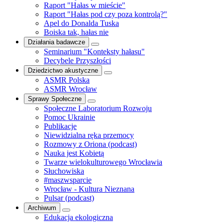
Raport "Hałas w mieście"
Raport "Hałas pod czy poza kontrolą?"
Apel do Donalda Tuska
Boiska tak, hałas nie
Działania badawcze
Seminarium "Konteksty hałasu"
Decybele Przyszłości
Dziedzictwo akustyczne
ASMR Polska
ASMR Wrocław
Sprawy Społeczne
Społeczne Laboratorium Rozwoju
Pomoc Ukrainie
Publikacje
Niewidzialna ręka przemocy
Rozmowy z Oriona (podcast)
Nauka jest Kobietą
Twarze wielokulturowego Wrocławia
Słuchowiska
#maszwsparcie
Wrocław - Kultura Nieznana
Pulsar (podcast)
Archiwum
Edukacja ekologiczna