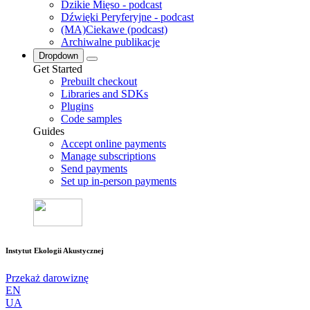
Dzikie Mięso - podcast
Dźwięki Peryferyjne - podcast
(MA)Ciekawe (podcast)
Archiwalne publikacje
Dropdown
Get Started
Prebuilt checkout
Libraries and SDKs
Plugins
Code samples
Guides
Accept online payments
Manage subscriptions
Send payments
Set up in-person payments
Instytut Ekologii Akustycznej
Przekaż darowiznę
EN
UA