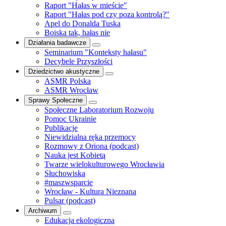
Raport "Hałas w mieście"
Raport "Hałas pod czy poza kontrolą?"
Apel do Donalda Tuska
Boiska tak, hałas nie
Działania badawcze
Seminarium "Konteksty hałasu"
Decybele Przyszłości
Dziedzictwo akustyczne
ASMR Polska
ASMR Wrocław
Sprawy Społeczne
Społeczne Laboratorium Rozwoju
Pomoc Ukrainie
Publikacje
Niewidzialna ręka przemocy
Rozmowy z Oriona (podcast)
Nauka jest Kobietą
Twarze wielokulturowego Wrocławia
Słuchowiska
#maszwsparcie
Wrocław - Kultura Nieznana
Pulsar (podcast)
Archiwum
Edukacja ekologiczna