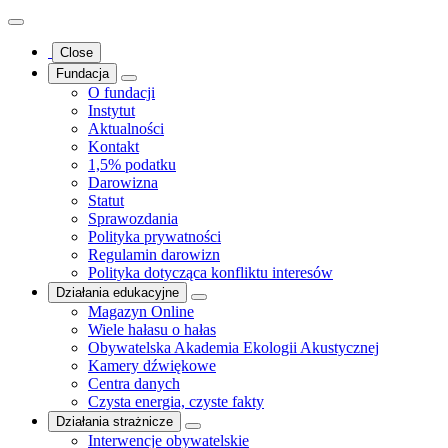
Close
Fundacja
O fundacji
Instytut
Aktualności
Kontakt
1,5% podatku
Darowizna
Statut
Sprawozdania
Polityka prywatności
Regulamin darowizn
Polityka dotycząca konfliktu interesów
Działania edukacyjne
Magazyn Online
Wiele hałasu o hałas
Obywatelska Akademia Ekologii Akustycznej
Kamery dźwiękowe
Centra danych
Czysta energia, czyste fakty
Działania strażnicze
Interwencje obywatelskie