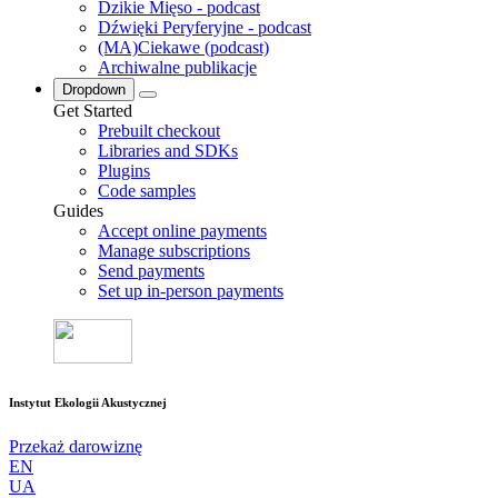
Dzikie Mięso - podcast
Dźwięki Peryferyjne - podcast
(MA)Ciekawe (podcast)
Archiwalne publikacje
Dropdown
Get Started
Prebuilt checkout
Libraries and SDKs
Plugins
Code samples
Guides
Accept online payments
Manage subscriptions
Send payments
Set up in-person payments
Instytut Ekologii Akustycznej
Przekaż darowiznę
EN
UA