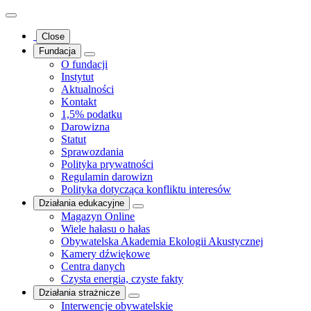
Close
Fundacja
O fundacji
Instytut
Aktualności
Kontakt
1,5% podatku
Darowizna
Statut
Sprawozdania
Polityka prywatności
Regulamin darowizn
Polityka dotycząca konfliktu interesów
Działania edukacyjne
Magazyn Online
Wiele hałasu o hałas
Obywatelska Akademia Ekologii Akustycznej
Kamery dźwiękowe
Centra danych
Czysta energia, czyste fakty
Działania strażnicze
Interwencje obywatelskie