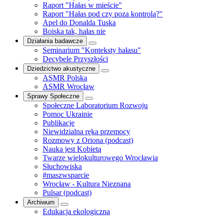
Raport "Hałas w mieście"
Raport "Hałas pod czy poza kontrolą?"
Apel do Donalda Tuska
Boiska tak, hałas nie
Działania badawcze
Seminarium "Konteksty hałasu"
Decybele Przyszłości
Dziedzictwo akustyczne
ASMR Polska
ASMR Wrocław
Sprawy Społeczne
Społeczne Laboratorium Rozwoju
Pomoc Ukrainie
Publikacje
Niewidzialna ręka przemocy
Rozmowy z Oriona (podcast)
Nauka jest Kobietą
Twarze wielokulturowego Wrocławia
Słuchowiska
#maszwsparcie
Wrocław - Kultura Nieznana
Pulsar (podcast)
Archiwum
Edukacja ekologiczna