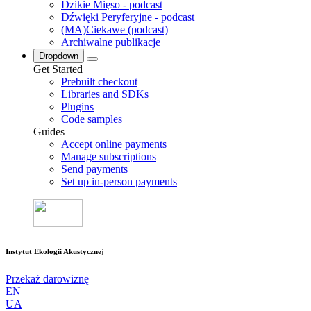
Dzikie Mięso - podcast
Dźwięki Peryferyjne - podcast
(MA)Ciekawe (podcast)
Archiwalne publikacje
Dropdown
Get Started
Prebuilt checkout
Libraries and SDKs
Plugins
Code samples
Guides
Accept online payments
Manage subscriptions
Send payments
Set up in-person payments
Instytut Ekologii Akustycznej
Przekaż darowiznę
EN
UA