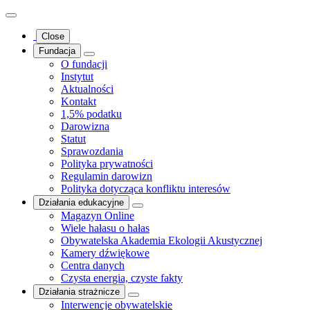
Close
Fundacja
O fundacji
Instytut
Aktualności
Kontakt
1,5% podatku
Darowizna
Statut
Sprawozdania
Polityka prywatności
Regulamin darowizn
Polityka dotycząca konfliktu interesów
Działania edukacyjne
Magazyn Online
Wiele hałasu o hałas
Obywatelska Akademia Ekologii Akustycznej
Kamery dźwiękowe
Centra danych
Czysta energia, czyste fakty
Działania strażnicze
Interwencje obywatelskie