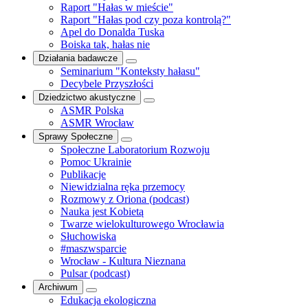
Raport "Hałas w mieście"
Raport "Hałas pod czy poza kontrolą?"
Apel do Donalda Tuska
Boiska tak, hałas nie
Działania badawcze
Seminarium "Konteksty hałasu"
Decybele Przyszłości
Dziedzictwo akustyczne
ASMR Polska
ASMR Wrocław
Sprawy Społeczne
Społeczne Laboratorium Rozwoju
Pomoc Ukrainie
Publikacje
Niewidzialna ręka przemocy
Rozmowy z Oriona (podcast)
Nauka jest Kobietą
Twarze wielokulturowego Wrocławia
Słuchowiska
#maszwsparcie
Wrocław - Kultura Nieznana
Pulsar (podcast)
Archiwum
Edukacja ekologiczna