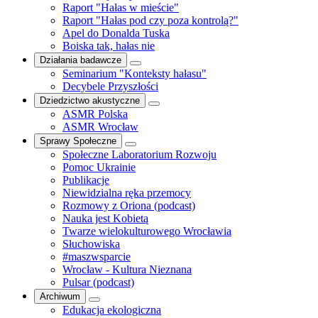
Raport "Hałas w mieście"
Raport "Hałas pod czy poza kontrolą?"
Apel do Donalda Tuska
Boiska tak, hałas nie
Działania badawcze
Seminarium "Konteksty hałasu"
Decybele Przyszłości
Dziedzictwo akustyczne
ASMR Polska
ASMR Wrocław
Sprawy Społeczne
Społeczne Laboratorium Rozwoju
Pomoc Ukrainie
Publikacje
Niewidzialna ręka przemocy
Rozmowy z Oriona (podcast)
Nauka jest Kobietą
Twarze wielokulturowego Wrocławia
Słuchowiska
#maszwsparcie
Wrocław - Kultura Nieznana
Pulsar (podcast)
Archiwum
Edukacja ekologiczna