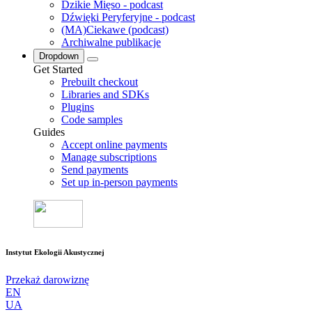
Dzikie Mięso - podcast
Dźwięki Peryferyjne - podcast
(MA)Ciekawe (podcast)
Archiwalne publikacje
Dropdown
Get Started
Prebuilt checkout
Libraries and SDKs
Plugins
Code samples
Guides
Accept online payments
Manage subscriptions
Send payments
Set up in-person payments
Instytut Ekologii Akustycznej
Przekaż darowiznę
EN
UA