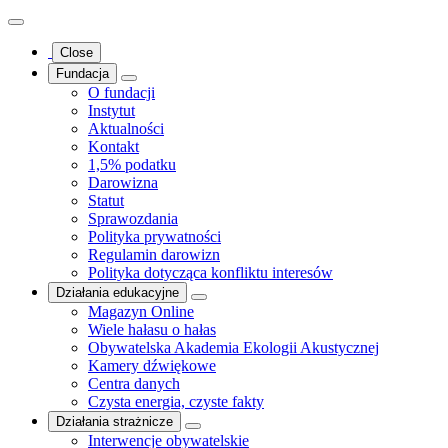
Close
Fundacja
O fundacji
Instytut
Aktualności
Kontakt
1,5% podatku
Darowizna
Statut
Sprawozdania
Polityka prywatności
Regulamin darowizn
Polityka dotycząca konfliktu interesów
Działania edukacyjne
Magazyn Online
Wiele hałasu o hałas
Obywatelska Akademia Ekologii Akustycznej
Kamery dźwiękowe
Centra danych
Czysta energia, czyste fakty
Działania strażnicze
Interwencje obywatelskie