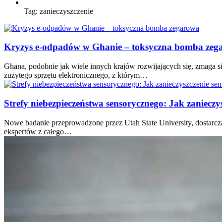
Tag:
zanieczyszczenie
Kryzys e-odpadów w Ghanie – toksyczna bomba zeg
Ghana, podobnie jak wiele innych krajów rozwijających się, zmaga 
zużytego sprzętu elektronicznego, z którym…
Strefy niebezpieczeństwa sensorycznego: Jak zanieczy
Nowe badanie przeprowadzone przez Utah State University, dostarcz
ekspertów z całego…