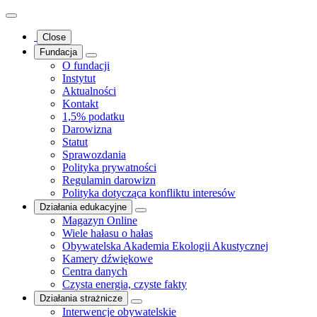
Close
Fundacja
O fundacji
Instytut
Aktualności
Kontakt
1,5% podatku
Darowizna
Statut
Sprawozdania
Polityka prywatności
Regulamin darowizn
Polityka dotycząca konfliktu interesów
Działania edukacyjne
Magazyn Online
Wiele hałasu o hałas
Obywatelska Akademia Ekologii Akustycznej
Kamery dźwiękowe
Centra danych
Czysta energia, czyste fakty
Działania strażnicze
Interwencje obywatelskie