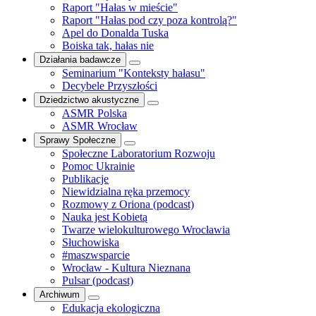
Raport "Hałas w mieście"
Raport "Hałas pod czy poza kontrolą?"
Apel do Donalda Tuska
Boiska tak, hałas nie
Działania badawcze
Seminarium "Konteksty hałasu"
Decybele Przyszłości
Dziedzictwo akustyczne
ASMR Polska
ASMR Wrocław
Sprawy Społeczne
Społeczne Laboratorium Rozwoju
Pomoc Ukrainie
Publikacje
Niewidzialna ręka przemocy
Rozmowy z Oriona (podcast)
Nauka jest Kobietą
Twarze wielokulturowego Wrocławia
Słuchowiska
#maszwsparcie
Wrocław - Kultura Nieznana
Pulsar (podcast)
Archiwum
Edukacja ekologiczna