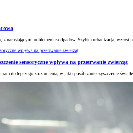
arowa
się z narastającym problemem e-odpadów. Szybka urbanizacja, wzrost 
szczenie sensoryczne wpływa na przetrwanie zwierząt
a ram do lepszego zrozumienia, w jaki sposób zanieczyszczenie świat