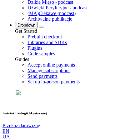
Dzikie Mięso - podcast
Dźwięki Peryferyjne - podcast
(MA)Ciekawe (podcast)
Archiwalne publikacje
Dropdown
Get Started
Prebuilt checkout
Libraries and SDKs
Plugins
Code samples
Guides
Accept online payments
Manage subscriptions
Send payments
Set up in-person payments
Instytut Ekologii Akustycznej
Przekaż darowiznę
EN
UA