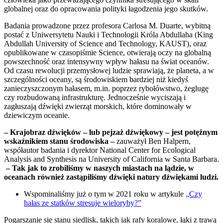
globalnej oraz do opracowania polityki łagodzenia jego skutków.
Badania prowadzone przez profesora Carlosa M. Duarte, wybitną
postać z Uniwersytetu Nauki i Technologii Króla Abdullaha (King
Abdullah University of Science and Technology, KAUST), oraz
opublikowane w czasopiśmie Science, otwierają oczy na globalną
powszechność oraz intensywny wpływ hałasu na świat oceanów.
Od czasu rewolucji przemysłowej ludzie sprawiają, że planeta, a w
szczególności oceany, są środowiskiem bardziej niż kiedyś
zanieczyszczonym hałasem, m.in. poprzez rybołówstwo, żeglugę
czy rozbudowaną infrastrukturę. Jednocześnie wyciszają i
zagłuszają dźwięki zwierząt morskich, które dominowały w
dziewiczym oceanie.
– Krajobraz dźwięków – lub pejzaż dźwiękowy – jest potężnym
wskaźnikiem stanu środowiska –
zauważył Ben Halpern,
współautor badania i dyrektor National Center for Ecological
Analysis and Synthesis na University of California w Santa Barbara.
– Tak jak to zrobiliśmy w naszych miastach na lądzie, w
oceanach również zastąpiliśmy dźwięki natury dźwiękami ludzi.
Wspominaliśmy już o tym w 2021 roku w artykule
„Czy
hałas ze statków stresuje wieloryby?”
Pogarszanie się stanu siedlisk, takich jak rafy koralowe, łąki z trawą