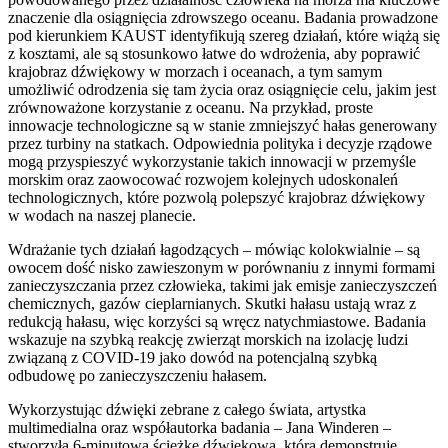
znaczenie dla osiągnięcia zdrowszego oceanu. Badania prowadzone
pod kierunkiem KAUST identyfikują szereg działań, które wiążą się
z kosztami, ale są stosunkowo łatwe do wdrożenia, aby poprawić
krajobraz dźwiękowy w morzach i oceanach, a tym samym
umożliwić odrodzenia się tam życia oraz osiągnięcie celu, jakim jest
zrównoważone korzystanie z oceanu. Na przykład, proste
innowacje technologiczne są w stanie zmniejszyć hałas generowany
przez turbiny na statkach. Odpowiednia polityka i decyzje rządowe
mogą przyspieszyć wykorzystanie takich innowacji w przemyśle
morskim oraz zaowocować rozwojem kolejnych udoskonaleń
technologicznych, które pozwolą polepszyć krajobraz dźwiękowy
w wodach na naszej planecie.
Wdrażanie tych działań łagodzących – mówiąc kolokwialnie – są
owocem dość nisko zawieszonym w porównaniu z innymi formami
zanieczyszczania przez człowieka, takimi jak emisje zanieczyszczeń
chemicznych, gazów cieplarnianych. Skutki hałasu ustają wraz z
redukcją hałasu, więc korzyści są wręcz natychmiastowe. Badania
wskazuje na szybką reakcję zwierząt morskich na izolację ludzi
związaną z COVID-19 jako dowód na potencjalną szybką
odbudowę po zanieczyszczeniu hałasem.
Wykorzystując dźwięki zebrane z całego świata, artystka
multimedialna oraz współautorka badania – Jana Winderen –
stworzyła 6-minutową ścieżkę dźwiękową, która demonstruje