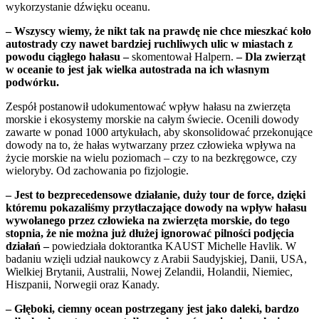
wykorzystanie dźwięku oceanu.
– Wszyscy wiemy, że nikt tak na prawdę nie chce mieszkać koło
autostrady czy nawet bardziej ruchliwych ulic w miastach z
powodu ciągłego hałasu –
skomentował Halpern.
– Dla zwierząt
w oceanie to jest jak wielka autostrada na ich własnym
podwórku.
Zespół postanowił udokumentować wpływ hałasu na zwierzęta
morskie i ekosystemy morskie na całym świecie. Ocenili dowody
zawarte w ponad 1000 artykułach, aby skonsolidować przekonujące
dowody na to, że hałas wytwarzany przez człowieka wpływa na
życie morskie na wielu poziomach – czy to na bezkręgowce, czy
wieloryby. Od zachowania po fizjologie.
– Jest to bezprecedensowe działanie, duży tour de force, dzięki
któremu pokazaliśmy przytłaczające dowody na wpływ hałasu
wywołanego przez człowieka na zwierzęta morskie, do tego
stopnia, że nie można już dłużej ignorować pilności podjęcia
działań –
powiedziała doktorantka KAUST Michelle Havlik. W
badaniu wzięli udział naukowcy z Arabii Saudyjskiej, Danii, USA,
Wielkiej Brytanii, Australii, Nowej Zelandii, Holandii, Niemiec,
Hiszpanii, Norwegii oraz Kanady.
– Głęboki, ciemny ocean postrzegany jest jako daleki, bardzo