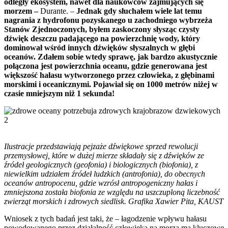
odległy ekosystem, nawet dla naukowców zajmujących się
morzem –
Durante. –
Jednak gdy słuchałem wiele lat temu
nagrania z hydrofonu pozyskanego u zachodniego wybrzeża
Stanów Zjednoczonych, byłem zaskoczony słysząc czysty
dźwięk deszczu padającego na powierzchnię wody, który
dominował wśród innych dźwięków słyszalnych w głębi
oceanów. Zdałem sobie wtedy sprawę, jak bardzo akustycznie
połączona jest powierzchnia oceanu, gdzie generowana jest
większość hałasu wytworzonego przez człowieka, z głębinami
morskimi i oceanicznymi. Pojawiał się on 1000 metrów niżej w
czasie mniejszym niż 1 sekunda!
Ilustracje przedstawiają pejzaże dźwiękowe sprzed rewolucji
przemysłowej, które w dużej mierze składały się z dźwięków ze
źródeł geologicznych (geofonia) i biologicznych (biofonia), z
niewielkim udziałem źródeł ludzkich (antrofonia), do obecnych
oceanów antropocenu, gdzie wzrósł antropogeniczny hałas i
zmniejszona została biofonia ze względu na uszczuploną liczebność
zwierząt morskich i zdrowych siedlisk. Grafika Xawier Pita, KAUST
Wniosek z tych badań jest taki, że – łagodzenie wpływu hałasu
powodowanego przez działalność człowieka na morza ma kluczowe