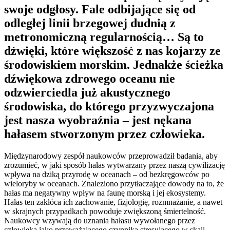
swoje odgłosy. Fale odbijające się od
odległej linii brzegowej dudnią z
metronomiczną regularnością… Są to
dźwięki, które większość z nas kojarzy ze
środowiskiem morskim. Jednakże ścieżka
dźwiękowa zdrowego oceanu nie
odzwierciedla już akustycznego
środowiska, do którego przyzwyczajona
jest nasza wyobraźnia – jest nękana
hałasem stworzonym przez człowieka.
Międzynarodowy zespół naukowców przeprowadził badania, aby
zrozumieć, w jaki sposób hałas wytwarzany przez naszą cywilizację
wpływa na dziką przyrodę w oceanach – od bezkręgowców po
wieloryby w oceanach. Znaleziono przytłaczające dowody na to, że
hałas ma negatywny wpływ na faunę morską i jej ekosystemy.
Hałas ten zakłóca ich zachowanie, fizjologię, rozmnażanie, a nawet
w skrajnych przypadkach powoduje zwiększoną śmiertelność.
Naukowcy wzywają do uznania hałasu wywołanego przez
człowieka jako przeważającego czynnika stresującego w skali