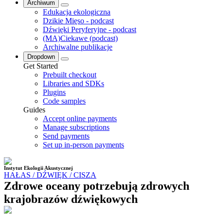
Archiwum
Edukacja ekologiczna
Dzikie Mięso - podcast
Dźwięki Peryferyjne - podcast
(MA)Ciekawe (podcast)
Archiwalne publikacje
Dropdown
Get Started
Prebuilt checkout
Libraries and SDKs
Plugins
Code samples
Guides
Accept online payments
Manage subscriptions
Send payments
Set up in-person payments
Instytut Ekologii Akustycznej
HAŁAS / DŹWIĘK / CISZA
Zdrowe oceany potrzebują zdrowych
krajobrazów dźwiękowych