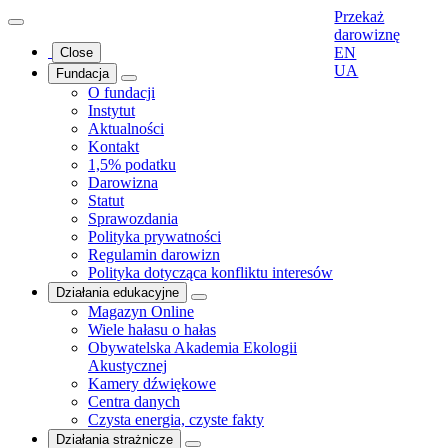
Przekaż
darowiznę
EN
Close
UA
Fundacja
O fundacji
Instytut
Aktualności
Kontakt
1,5% podatku
Darowizna
Statut
Sprawozdania
Polityka prywatności
Regulamin darowizn
Polityka dotycząca konfliktu interesów
Działania edukacyjne
Magazyn Online
Wiele hałasu o hałas
Obywatelska Akademia Ekologii
Akustycznej
Kamery dźwiękowe
Centra danych
Czysta energia, czyste fakty
Działania strażnicze