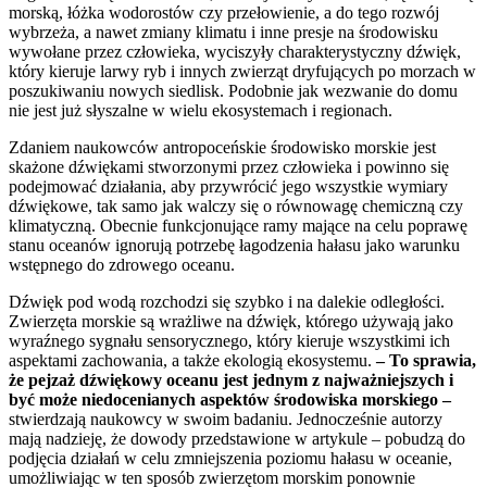
morską, łóżka wodorostów czy przełowienie, a do tego rozwój
wybrzeża, a nawet zmiany klimatu i inne presje na środowisku
wywołane przez człowieka, wyciszyły charakterystyczny dźwięk,
który kieruje larwy ryb i innych zwierząt dryfujących po morzach w
poszukiwaniu nowych siedlisk. Podobnie jak wezwanie do domu
nie jest już słyszalne w wielu ekosystemach i regionach.
Zdaniem naukowców antropoceńskie środowisko morskie jest
skażone dźwiękami stworzonymi przez człowieka i powinno się
podejmować działania, aby przywrócić jego wszystkie wymiary
dźwiękowe, tak samo jak walczy się o równowagę chemiczną czy
klimatyczną. Obecnie funkcjonujące ramy mające na celu poprawę
stanu oceanów ignorują potrzebę łagodzenia hałasu jako warunku
wstępnego do zdrowego oceanu.
Dźwięk pod wodą rozchodzi się szybko i na dalekie odległości.
Zwierzęta morskie są wrażliwe na dźwięk, którego używają jako
wyraźnego sygnału sensorycznego, który kieruje wszystkimi ich
aspektami zachowania, a także ekologią ekosystemu.
– To sprawia,
że pejzaż dźwiękowy oceanu jest jednym z najważniejszych i
być może niedocenianych aspektów środowiska morskiego –
stwierdzają naukowcy w swoim badaniu. Jednocześnie autorzy
mają nadzieję, że dowody przedstawione w artykule – pobudzą do
podjęcia działań w celu zmniejszenia poziomu hałasu w oceanie,
umożliwiając w ten sposób zwierzętom morskim ponownie