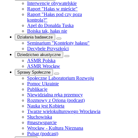
Interwencje obywatelskie
Raport "Hałas w mieście"
Raport "Hałas pod czy poza
kontrolą?"
Apel do Donalda Tuska
Boiska tak, hałas nie
Działania badawcze
Seminarium "Konteksty hałasu"
Decybele Przyszłości
Dziedzictwo akustyczne
ASMR Polska
ASMR Wrocław
Sprawy Społeczne
Społeczne Laboratorium Rozwoju
Pomoc Ukrainie
Publikacje
Niewidzialna ręka przemocy
Rozmowy z Oriona (podcast)
Nauka jest Kobietą
Twarze wielokulturowego Wrocławia
Słuchowiska
#maszwsparcie
Wrocław - Kultura Nieznana
Pulsar (podcast)