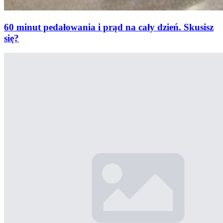
60 minut pedałowania i prąd na cały dzień. Skusisz
się?