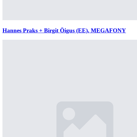
Hannes Praks + Birgit Öigus (EE), MEGAFONY