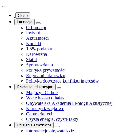
Close
Fundacja
O fundacji
Instytut
Aktualności
Kontakt
1,5% podatku
Darowizna
Statut
Sprawozdania
Polityka prywatności
Regulamin darowizn
Polityka dotycząca konfliktu interesów
Działania edukacyjne
Magazyn Online
Wiele hałasu o hałas
Obywatelska Akademia Ekologii Akustycznej
Kamery dźwiękowe
Centra danych
Czysta energia, czyste fakty
Działania strażnicze
Interwencje obywatelskie