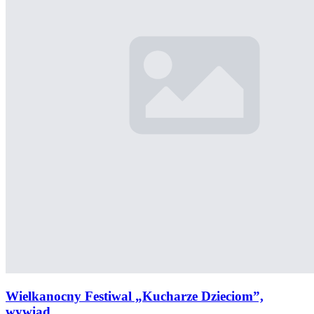
Wielkanocny Festiwal „Kucharze Dzieciom”,
wywiad