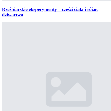
Rzeźbiarskie eksperymenty – części ciała i różne
dziwactwa