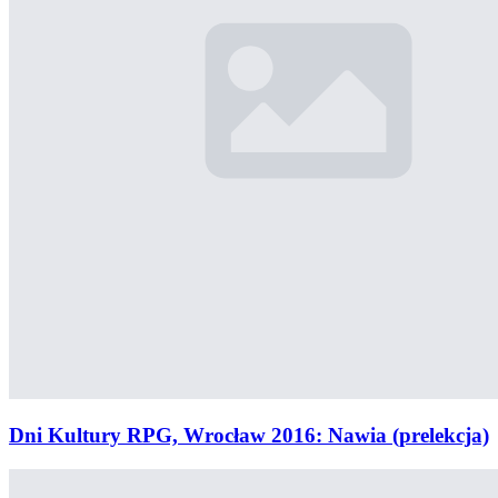
Dni Kultury RPG, Wrocław 2016: Nawia (prelekcja)