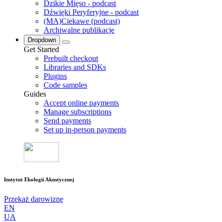
Dzikie Mięso - podcast
Dźwięki Peryferyjne - podcast
(MA)Ciekawe (podcast)
Archiwalne publikacje
Dropdown
Get Started
Prebuilt checkout
Libraries and SDKs
Plugins
Code samples
Guides
Accept online payments
Manage subscriptions
Send payments
Set up in-person payments
Instytut Ekologii Akustycznej
Przekaż darowiznę
EN
UA