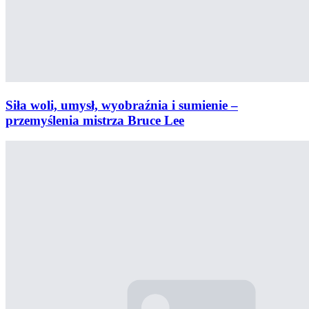
Siła woli, umysł, wyobraźnia i sumienie –
przemyślenia mistrza Bruce Lee