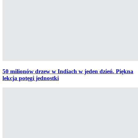
50 milionów drzew w Indiach w jeden dzień. Piękna
lekcja potęgi jednostki