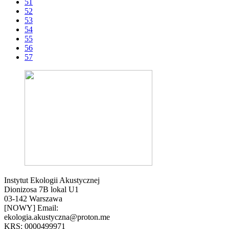
51
52
53
54
55
56
57
Instytut Ekologii Akustycznej
Dionizosa 7B lokal U1
03-142 Warszawa
[NOWY] Email:
ekologia.akustyczna@proton.me
KRS: 0000499971