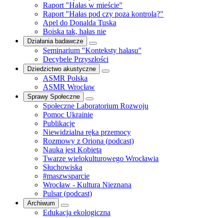
Raport "Hałas w mieście"
Raport "Hałas pod czy poza kontrolą?"
Apel do Donalda Tuska
Boiska tak, hałas nie
Działania badawcze
Seminarium "Konteksty hałasu"
Decybele Przyszłości
Dziedzictwo akustyczne
ASMR Polska
ASMR Wrocław
Sprawy Społeczne
Społeczne Laboratorium Rozwoju
Pomoc Ukrainie
Publikacje
Niewidzialna ręka przemocy
Rozmowy z Oriona (podcast)
Nauka jest Kobietą
Twarze wielokulturowego Wrocławia
Słuchowiska
#maszwsparcie
Wrocław - Kultura Nieznana
Pulsar (podcast)
Archiwum
Edukacja ekologiczna