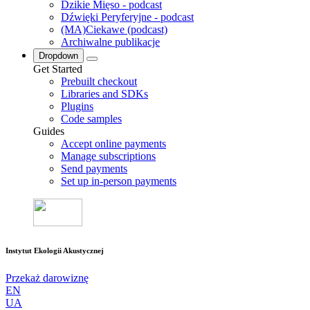
Dzikie Mięso - podcast
Dźwięki Peryferyjne - podcast
(MA)Ciekawe (podcast)
Archiwalne publikacje
Dropdown
Get Started
Prebuilt checkout
Libraries and SDKs
Plugins
Code samples
Guides
Accept online payments
Manage subscriptions
Send payments
Set up in-person payments
Instytut Ekologii Akustycznej
Przekaż darowiznę
EN
UA