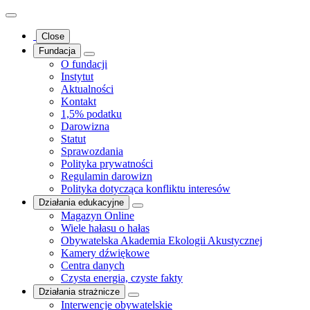
Close
Fundacja
O fundacji
Instytut
Aktualności
Kontakt
1,5% podatku
Darowizna
Statut
Sprawozdania
Polityka prywatności
Regulamin darowizn
Polityka dotycząca konfliktu interesów
Działania edukacyjne
Magazyn Online
Wiele hałasu o hałas
Obywatelska Akademia Ekologii Akustycznej
Kamery dźwiękowe
Centra danych
Czysta energia, czyste fakty
Działania strażnicze
Interwencje obywatelskie