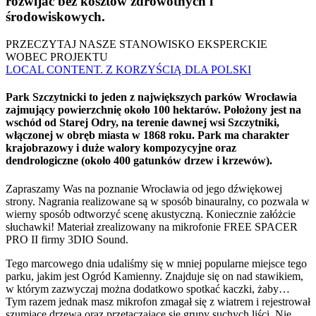
rozwijać bez kosztów zdrowotnych i
środowiskowych.
PRZECZYTAJ NASZE STANOWISKO EKSPERCKIE
WOBEC PROJEKTU
LOCAL CONTENT. Z KORZYŚCIĄ DLA POLSKI
Park Szczytnicki to jeden z największych parków Wrocławia
zajmujący powierzchnię około 100 hektarów. Położony jest na
wschód od Starej Odry, na terenie dawnej wsi Szczytniki,
włączonej w obręb miasta w 1868 roku. Park ma charakter
krajobrazowy i duże walory kompozycyjne oraz
dendrologiczne (około 400 gatunków drzew i krzewów).
Zapraszamy Was na poznanie Wrocławia od jego dźwiękowej
strony. Nagrania realizowane są w sposób binauralny, co pozwala w
wierny sposób odtworzyć scenę akustyczną. Koniecznie załóżcie
słuchawki! Materiał zrealizowany na mikrofonie FREE SPACER
PRO II firmy 3DIO Sound.
Tego marcowego dnia udaliśmy się w mniej popularne miejsce tego
parku, jakim jest Ogród Kamienny. Znajduje się on nad stawikiem,
w którym zazwyczaj można dodatkowo spotkać kaczki, żaby…
Tym razem jednak masz mikrofon zmagał się z wiatrem i rejestrował
szumiące drzewa oraz przetaczające się grupy suchych liści. Nie