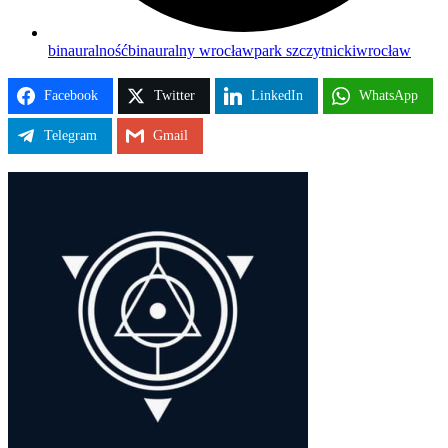
binauralność
binauralny wrocław
park szczytnicki
wrocław
Facebook
Twitter
LinkedIn
WhatsApp
Telegram
Gmail