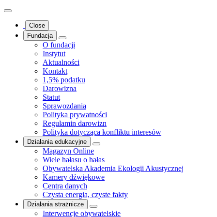
Close
Fundacja
O fundacji
Instytut
Aktualności
Kontakt
1,5% podatku
Darowizna
Statut
Sprawozdania
Polityka prywatności
Regulamin darowizn
Polityka dotycząca konfliktu interesów
Działania edukacyjne
Magazyn Online
Wiele hałasu o hałas
Obywatelska Akademia Ekologii Akustycznej
Kamery dźwiękowe
Centra danych
Czysta energia, czyste fakty
Działania strażnicze
Interwencje obywatelskie