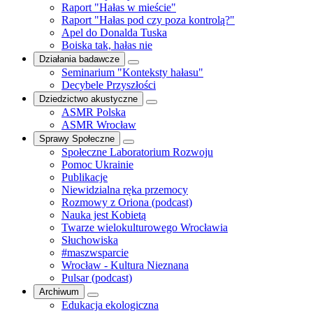
Raport "Hałas w mieście"
Raport "Hałas pod czy poza kontrolą?"
Apel do Donalda Tuska
Boiska tak, hałas nie
Działania badawcze
Seminarium "Konteksty hałasu"
Decybele Przyszłości
Dziedzictwo akustyczne
ASMR Polska
ASMR Wrocław
Sprawy Społeczne
Społeczne Laboratorium Rozwoju
Pomoc Ukrainie
Publikacje
Niewidzialna ręka przemocy
Rozmowy z Oriona (podcast)
Nauka jest Kobietą
Twarze wielokulturowego Wrocławia
Słuchowiska
#maszwsparcie
Wrocław - Kultura Nieznana
Pulsar (podcast)
Archiwum
Edukacja ekologiczna