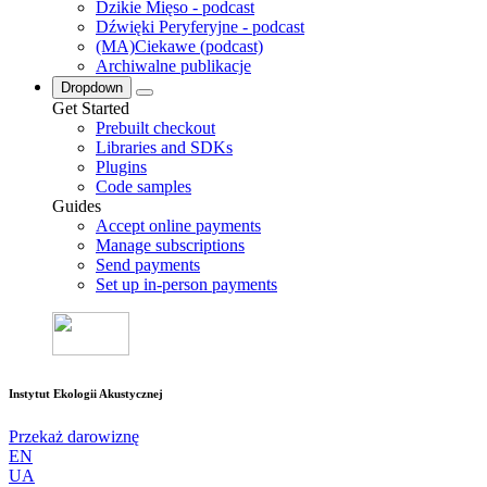
Dzikie Mięso - podcast
Dźwięki Peryferyjne - podcast
(MA)Ciekawe (podcast)
Archiwalne publikacje
Dropdown
Get Started
Prebuilt checkout
Libraries and SDKs
Plugins
Code samples
Guides
Accept online payments
Manage subscriptions
Send payments
Set up in-person payments
Instytut Ekologii Akustycznej
Przekaż darowiznę
EN
UA