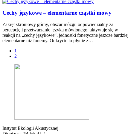
Cechy językowe – elementarne cząstki mowy
Zakręt skroniowy górny, obszar mózgu odpowiedzialny za
percepcję i przetwarzanie języka mówionego, aktywuje się w
reakcji na „cechy językowe”, jednostki fonetyczne jeszcze bardziej
elementarne niż fonemy. Odkrycie to płynie z…
1
2
Instytut Ekologii Akustycznej
Dionizosa 7B lokal U1