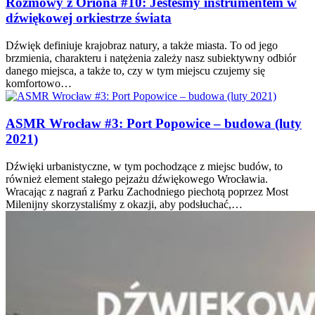
Rozmowy z Oriona #10: Jesteśmy instrumentem w
dźwiękowej orkiestrze świata
Dźwięk definiuje krajobraz natury, a także miasta. To od jego
brzmienia, charakteru i natężenia zależy nasz subiektywny odbiór
danego miejsca, a także to, czy w tym miejscu czujemy się
komfortowo…
ASMR Wrocław #3: Port Popowice – budowa (luty
2021)
Dźwięki urbanistyczne, w tym pochodzące z miejsc budów, to
również element stałego pejzażu dźwiękowego Wrocławia.
Wracając z nagrań z Parku Zachodniego piechotą poprzez Most
Milenijny skorzystaliśmy z okazji, aby podsłuchać,…