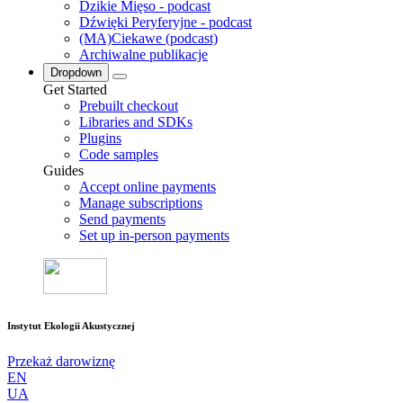
Dzikie Mięso - podcast
Dźwięki Peryferyjne - podcast
(MA)Ciekawe (podcast)
Archiwalne publikacje
Dropdown
Get Started
Prebuilt checkout
Libraries and SDKs
Plugins
Code samples
Guides
Accept online payments
Manage subscriptions
Send payments
Set up in-person payments
Instytut Ekologii Akustycznej
Przekaż darowiznę
EN
UA