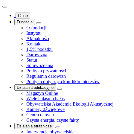
Close
Fundacja
O fundacji
Instytut
Aktualności
Kontakt
1,5% podatku
Darowizna
Statut
Sprawozdania
Polityka prywatności
Regulamin darowizn
Polityka dotycząca konfliktu interesów
Działania edukacyjne
Magazyn Online
Wiele hałasu o hałas
Obywatelska Akademia Ekologii Akustycznej
Kamery dźwiękowe
Centra danych
Czysta energia, czyste fakty
Działania strażnicze
Interwencje obywatelskie