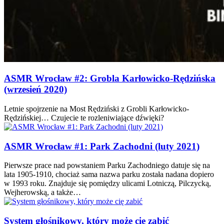
ASMR Wrocław #2: Grobla Karłowicko-Rędzińska
(wrzesień 2020)
Letnie spojrzenie na Most Rędziński z Grobli Karłowicko-
Rędzińskiej… Czujecie te rozleniwiające dźwięki?
ASMR Wrocław #1: Park Zachodni (luty 2021)
Pierwsze prace nad powstaniem Parku Zachodniego datuje się na
lata 1905-1910, chociaż sama nazwa parku została nadana dopiero
w 1993 roku. Znajduje się pomiędzy ulicami Lotniczą, Pilczycką,
Wejherowską, a także…
System głośnikowy, który może cię zabić