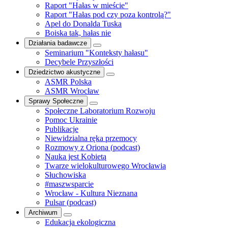
Raport "Hałas w mieście"
Raport "Hałas pod czy poza kontrolą?"
Apel do Donalda Tuska
Boiska tak, hałas nie
Działania badawcze
Seminarium "Konteksty hałasu"
Decybele Przyszłości
Dziedzictwo akustyczne
ASMR Polska
ASMR Wrocław
Sprawy Społeczne
Społeczne Laboratorium Rozwoju
Pomoc Ukrainie
Publikacje
Niewidzialna ręka przemocy
Rozmowy z Oriona (podcast)
Nauka jest Kobietą
Twarze wielokulturowego Wrocławia
Słuchowiska
#maszwsparcie
Wrocław - Kultura Nieznana
Pulsar (podcast)
Archiwum
Edukacja ekologiczna