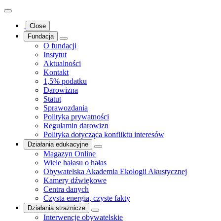
Close
Fundacja
O fundacji
Instytut
Aktualności
Kontakt
1,5% podatku
Darowizna
Statut
Sprawozdania
Polityka prywatności
Regulamin darowizn
Polityka dotycząca konfliktu interesów
Działania edukacyjne
Magazyn Online
Wiele hałasu o hałas
Obywatelska Akademia Ekologii Akustycznej
Kamery dźwiękowe
Centra danych
Czysta energia, czyste fakty
Działania strażnicze
Interwencje obywatelskie