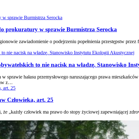
 do prokuratury w sprawie Burmistrza Serocka
egionowie zawiadomienie o podejrzeniu popełnienia przestępstw przez
obywatelskich to nie nacisk na władzę. Stanowisko Ins
awa w sprawie hałasu przemysłowego naruszającego prawa mieszkańcó
raw z…
w Człowieka, art. 25
że „każdy człowiek ma prawo do stopy życiowej zapewniającej zdrowie