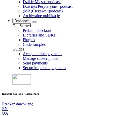
Dzikie Mięso - podcast
Dźwięki Peryferyjne - podcast
(MA)Ciekawe (podcast)
Archiwalne publikacje
Dropdown
Get Started
Prebuilt checkout
Libraries and SDKs
Plugins
Code samples
Guides
Accept online payments
Manage subscriptions
Send payments
Set up in-person payments
Instytut Ekologii Akustycznej
Przekaż darowiznę
EN
UA