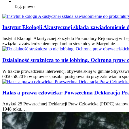
Tag:
prawo
Instytut Ekologii Akustycznej składa zawiadomienie
Instytut Ekologii Akustycznej złożył do Prokuratury Rejonowej w L
związku z zatwierdzeniem regulaminu strzelnicy w Maryninie…
Działalność strażnicza to nie lobbing. Ochrona praw 
W trakcie prowadzenia interwencji obywatelskiej w gminie Strysz
0050.58.2016 w sprawie sposobu postępowania przy załatwianiu sp
Hałas a prawa człowieka: Powszechna Deklaracja Pra
Artykuł 25 Powszechnej Deklaracji Praw Człowieka (PDPC) stanowi, 
1948 roku,…