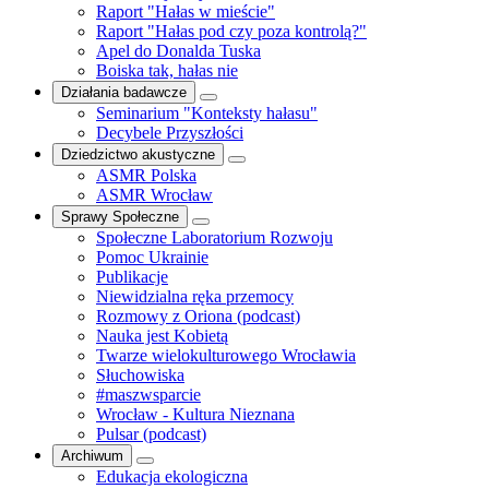
Raport "Hałas w mieście"
Raport "Hałas pod czy poza kontrolą?"
Apel do Donalda Tuska
Boiska tak, hałas nie
Działania badawcze
Seminarium "Konteksty hałasu"
Decybele Przyszłości
Dziedzictwo akustyczne
ASMR Polska
ASMR Wrocław
Sprawy Społeczne
Społeczne Laboratorium Rozwoju
Pomoc Ukrainie
Publikacje
Niewidzialna ręka przemocy
Rozmowy z Oriona (podcast)
Nauka jest Kobietą
Twarze wielokulturowego Wrocławia
Słuchowiska
#maszwsparcie
Wrocław - Kultura Nieznana
Pulsar (podcast)
Archiwum
Edukacja ekologiczna